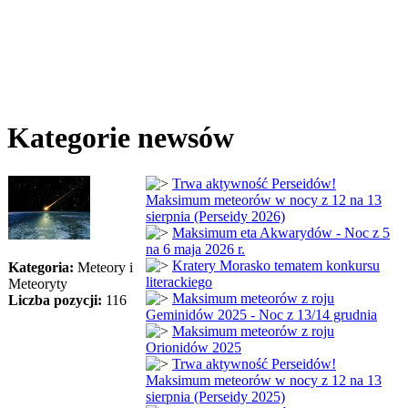
Kategorie newsów
Trwa aktywność Perseidów!
Maksimum meteorów w nocy z 12 na 13
sierpnia (Perseidy 2026)
Maksimum eta Akwarydów - Noc z 5
na 6 maja 2026 r.
Kratery Morasko tematem konkursu
Kategoria:
Meteory i
literackiego
Meteoryty
Maksimum meteorów z roju
Liczba pozycji:
116
Geminidów 2025 - Noc z 13/14 grudnia
Maksimum meteorów z roju
Orionidów 2025
Trwa aktywność Perseidów!
Maksimum meteorów w nocy z 12 na 13
sierpnia (Perseidy 2025)