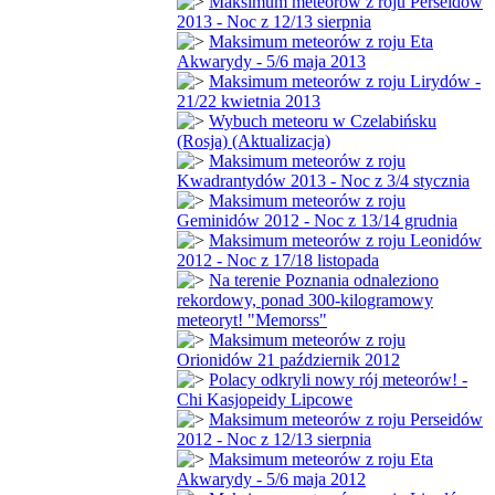
Maksimum meteorów z roju Perseidów
2013 - Noc z 12/13 sierpnia
Maksimum meteorów z roju Eta
Akwarydy - 5/6 maja 2013
Maksimum meteorów z roju Lirydów -
21/22 kwietnia 2013
Wybuch meteoru w Czelabińsku
(Rosja) (Aktualizacja)
Maksimum meteorów z roju
Kwadrantydów 2013 - Noc z 3/4 stycznia
Maksimum meteorów z roju
Geminidów 2012 - Noc z 13/14 grudnia
Maksimum meteorów z roju Leonidów
2012 - Noc z 17/18 listopada
Na terenie Poznania odnaleziono
rekordowy, ponad 300-kilogramowy
meteoryt! "Memorss"
Maksimum meteorów z roju
Orionidów 21 październik 2012
Polacy odkryli nowy rój meteorów! -
Chi Kasjopeidy Lipcowe
Maksimum meteorów z roju Perseidów
2012 - Noc z 12/13 sierpnia
Maksimum meteorów z roju Eta
Akwarydy - 5/6 maja 2012