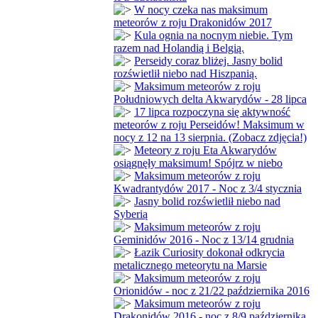
W nocy czeka nas maksimum
meteorów z roju Drakonidów 2017
Kula ognia na nocnym niebie. Tym
razem nad Holandią i Belgią.
Perseidy coraz bliżej. Jasny bolid
rozświetlił niebo nad Hiszpanią.
Maksimum meteorów z roju
Południowych delta Akwarydów - 28 lipca
17 lipca rozpoczyna się aktywność
meteorów z roju Perseidów! Maksimum w
nocy z 12 na 13 sierpnia. (Zobacz zdjęcia!)
Meteory z roju Eta Akwarydów
osiągnęły maksimum! Spójrz w niebo
Maksimum meteorów z roju
Kwadrantydów 2017 - Noc z 3/4 stycznia
Jasny bolid rozświetlił niebo nad
Syberią
Maksimum meteorów z roju
Geminidów 2016 - Noc z 13/14 grudnia
Łazik Curiosity dokonał odkrycia
metalicznego meteorytu na Marsie
Maksimum meteorów z roju
Orionidów - noc z 21/22 października 2016
Maksimum meteorów z roju
Drakonidów 2016 - noc z 8/9 października