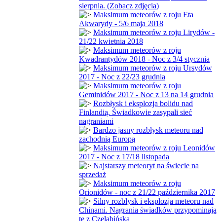
sierpnia. (Zobacz zdjęcia)
Maksimum meteorów z roju Eta
Akwarydy - 5/6 maja 2018
Maksimum meteorów z roju Lirydów -
21/22 kwietnia 2018
Maksimum meteorów z roju
Kwadrantydów 2018 - Noc z 3/4 stycznia
Maksimum meteorów z roju Ursydów
2017 - Noc z 22/23 grudnia
Maksimum meteorów z roju
Geminidów 2017 - Noc z 13 na 14 grudnia
Rozbłysk i eksplozja bolidu nad
Finlandią. Świadkowie zasypali sieć
nagraniami
Bardzo jasny rozbłysk meteoru nad
zachodnią Europą
Maksimum meteorów z roju Leonidów
2017 - Noc z 17/18 listopada
Najstarszy meteoryt na świecie na
sprzedaż
Maksimum meteorów z roju
Orionidów - noc z 21/22 października 2017
Silny rozbłysk i eksplozja meteoru nad
Chinami. Nagrania świadków przypominają
te z Czelabińska