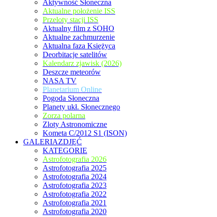
Aktywność Słoneczna
Aktualne położenie ISS
Przeloty stacji ISS
Aktualny film z SOHO
Aktualne zachmurzenie
Aktualna faza Księżyca
Deorbitacje satelitów
Kalendarz zjawisk (2026)
Deszcze meteorów
NASA TV
Planetarium Online
Pogoda Słoneczna
Planety ukł. Słonecznego
Zorza polarna
Zloty Astronomiczne
Kometa C/2012 S1 (ISON)
GALERIAZDJĘĆ
KATEGORIE
Astrofotografia 2026
Astrofotografia 2025
Astrofotografia 2024
Astrofotografia 2023
Astrofotografia 2022
Astrofotografia 2021
Astrofotografia 2020