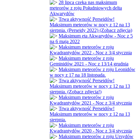
28 lipca czeka nas maksimum
meteorów z roju Południowych delta
Akwarydów
Trwa aktywność Perseidów!
Maksimum meteorów w nocy z 12 na 13
sierpnia. (Perseidy 2022) (Zobacz zdjęcia)
Maksimum eta Akwarydów - Noc z 5
na 6 maja 2022
Maksimum meteorów z roju
Kwadrantydów 2022 - Noc z 3/4 stycznia
Maksimum meteorów z roju
Geminidów 2021 - Noc z 13/14 grudnia
Maksimum meteorów z roju Leonidów
w nocy z 17 na 18 listopada.
Trwa aktywność Perseidów!
Maksimum meteorów w nocy z 12 na 13
sierpnia. (Zobacz zdjęcia!)
Maksimum meteorów z roju
Kwadrantydów 2021 - Noc z 3/4 stycznia
Trwa aktywność Perseidów!
Maksimum meteorów w nocy z 12 na 13
sierpnia.
Maksimum meteorów z roju
Kwadrantydów 2020 - Noc z 3/4 stycznia
Maksimum meteorów z roju Ursydów