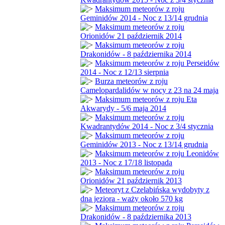
Maksimum meteorów z roju
Geminidów 2014 - Noc z 13/14 grudnia
Maksimum meteorów z roju
Orionidów 21 październik 2014
Maksimum meteorów z roju
Drakonidów - 8 października 2014
Maksimum meteorów z roju Perseidów
2014 - Noc z 12/13 sierpnia
Burza meteorów z roju
Camelopardalidów w nocy z 23 na 24 maja
Maksimum meteorów z roju Eta
Akwarydy - 5/6 maja 2014
Maksimum meteorów z roju
Kwadrantydów 2014 - Noc z 3/4 stycznia
Maksimum meteorów z roju
Geminidów 2013 - Noc z 13/14 grudnia
Maksimum meteorów z roju Leonidów
2013 - Noc z 17/18 listopada
Maksimum meteorów z roju
Orionidów 21 październik 2013
Meteoryt z Czelabińska wydobyty z
dna jeziora - waży około 570 kg
Maksimum meteorów z roju
Drakonidów - 8 października 2013