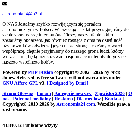
astronomia24@o2.pl
O NAS
Jesteśmy szybko rozwijającym się portalem
astronomicznym w Polsce. W przeciągu 17 lat przyciągnęliśmy do
siebie sporą rzeszę internautów. Cieszy nas zaufanie jakim
zostaliśmy obdarzeni, jak również rosnąca z dnia na dzień ilość
użytkowników odwiedzających naszą stronę. Jesteśmy otwarci na
współpracę, chętnie przyjmiemy do naszego grona ludzi, którzy
wraz z nami, będą przekazywać pasjonujące materiały dotyczące
naszego wspólnego hobby.
Powered by
PHP-Fusion
copyright © 2002 - 2026 by Nick
Jones. Released as free software without warranties under
GNU Affero GPL
v3.
[ Designed by Dimi ]
Strona Główna
|
Forum
|
Kategorie newsów
|
Zjawiska 2026
|
O
nas
|
Patronat medialny
|
Reklama
|
Dla mediów
|
Kontakt
|
Copyright© 2010-2026 by
Astronomia24.com
. Wszelkie prawa
zastrzeżone.
43,840,121 unikalne wizyty