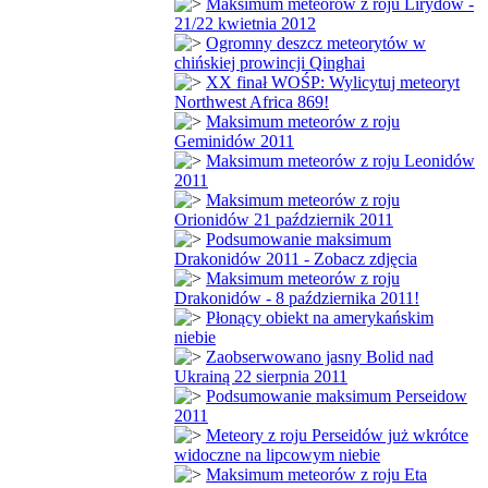
Maksimum meteorów z roju Lirydów -
21/22 kwietnia 2012
Ogromny deszcz meteorytów w
chińskiej prowincji Qinghai
XX finał WOŚP: Wylicytuj meteoryt
Northwest Africa 869!
Maksimum meteorów z roju
Geminidów 2011
Maksimum meteorów z roju Leonidów
2011
Maksimum meteorów z roju
Orionidów 21 październik 2011
Podsumowanie maksimum
Drakonidów 2011 - Zobacz zdjęcia
Maksimum meteorów z roju
Drakonidów - 8 października 2011!
Płonący obiekt na amerykańskim
niebie
Zaobserwowano jasny Bolid nad
Ukrainą 22 sierpnia 2011
Podsumowanie maksimum Perseidow
2011
Meteory z roju Perseidów już wkrótce
widoczne na lipcowym niebie
Maksimum meteorów z roju Eta