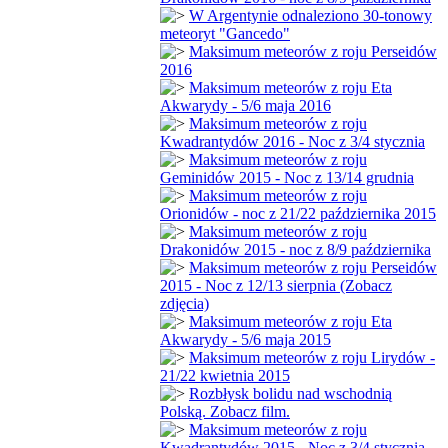
W Argentynie odnaleziono 30-tonowy
meteoryt "Gancedo"
Maksimum meteorów z roju Perseidów
2016
Maksimum meteorów z roju Eta
Akwarydy - 5/6 maja 2016
Maksimum meteorów z roju
Kwadrantydów 2016 - Noc z 3/4 stycznia
Maksimum meteorów z roju
Geminidów 2015 - Noc z 13/14 grudnia
Maksimum meteorów z roju
Orionidów - noc z 21/22 października 2015
Maksimum meteorów z roju
Drakonidów 2015 - noc z 8/9 października
Maksimum meteorów z roju Perseidów
2015 - Noc z 12/13 sierpnia (Zobacz
zdjęcia)
Maksimum meteorów z roju Eta
Akwarydy - 5/6 maja 2015
Maksimum meteorów z roju Lirydów -
21/22 kwietnia 2015
Rozbłysk bolidu nad wschodnią
Polską. Zobacz film.
Maksimum meteorów z roju
Kwadrantydów 2015 - Noc z 3/4 stycznia