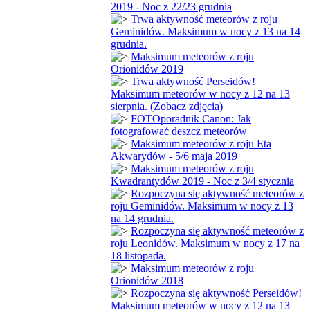
2019 - Noc z 22/23 grudnia
Trwa aktywność meteorów z roju
Geminidów. Maksimum w nocy z 13 na 14
grudnia.
Maksimum meteorów z roju
Orionidów 2019
Trwa aktywność Perseidów!
Maksimum meteorów w nocy z 12 na 13
sierpnia. (Zobacz zdjęcia)
FOTOporadnik Canon: Jak
fotografować deszcz meteorów
Maksimum meteorów z roju Eta
Akwarydów - 5/6 maja 2019
Maksimum meteorów z roju
Kwadrantydów 2019 - Noc z 3/4 stycznia
Rozpoczyna się aktywność meteorów z
roju Geminidów. Maksimum w nocy z 13
na 14 grudnia.
Rozpoczyna się aktywność meteorów z
roju Leonidów. Maksimum w nocy z 17 na
18 listopada.
Maksimum meteorów z roju
Orionidów 2018
Rozpoczyna się aktywność Perseidów!
Maksimum meteorów w nocy z 12 na 13