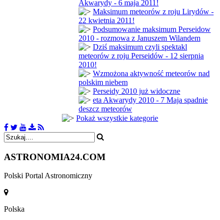
Akwarydy - 6 maja 2011!
Maksimum meteorów z roju Lirydów -
22 kwietnia 2011!
Podsumowanie maksimum Perseidow
2010 - rozmowa z Januszem Wilandem
Dziś maksimum czyli spektakl
meteorów z roju Perseidów - 12 sierpnia
2010!
Wzmożona aktywność meteorów nad
polskim niebem
Perseidy 2010 już widoczne
eta Akwarydy 2010 - 7 Maja spadnie
deszcz meteorów
Pokaż wszystkie kategorie
ASTRONOMIA
24.COM
Polski Portal Astronomiczny
Polska