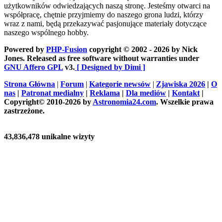
użytkowników odwiedzających naszą stronę. Jesteśmy otwarci na
współpracę, chętnie przyjmiemy do naszego grona ludzi, którzy
wraz z nami, będą przekazywać pasjonujące materiały dotyczące
naszego wspólnego hobby.
Powered by
PHP-Fusion
copyright © 2002 - 2026 by Nick
Jones. Released as free software without warranties under
GNU Affero GPL
v3.
[ Designed by Dimi ]
Strona Główna
|
Forum
|
Kategorie newsów
|
Zjawiska 2026
|
O
nas
|
Patronat medialny
|
Reklama
|
Dla mediów
|
Kontakt
|
Copyright© 2010-2026 by
Astronomia24.com
. Wszelkie prawa
zastrzeżone.
43,836,478 unikalne wizyty