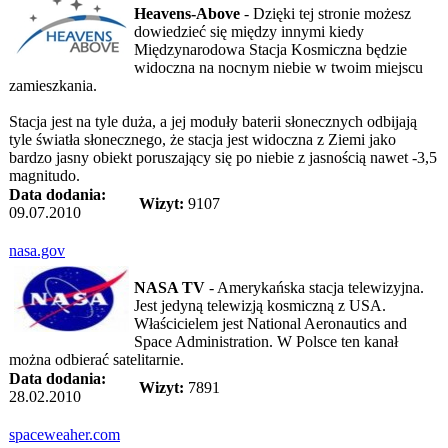
Heavens-Above
- Dzięki tej stronie możesz
dowiedzieć się między innymi kiedy
Międzynarodowa Stacja Kosmiczna będzie
widoczna na nocnym niebie w twoim miejscu
zamieszkania.
Stacja jest na tyle duża, a jej moduły baterii słonecznych odbijają
tyle światła słonecznego, że stacja jest widoczna z Ziemi jako
bardzo jasny obiekt poruszający się po niebie z jasnością nawet -3,5
magnitudo.
Data dodania:
Wizyt:
9107
09.07.2010
nasa.gov
NASA TV
- Amerykańska stacja telewizyjna.
Jest jedyną telewizją kosmiczną z USA.
Właścicielem jest National Aeronautics and
Space Administration. W Polsce ten kanał
można odbierać satelitarnie.
Data dodania:
Wizyt:
7891
28.02.2010
spaceweaher.com