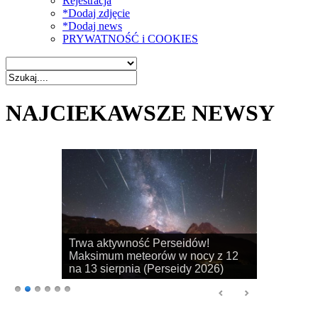
Rejestracja
*Dodaj zdjęcie
*Dodaj news
PRYWATNOŚĆ i COOKIES
NAJCIEKAWSZE NEWSY
Rozpoczyna się sezon na
obserwacje obłoków srebrzystych!