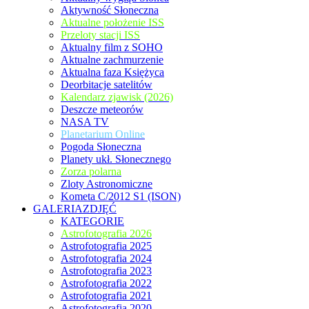
Aktywność Słoneczna
Aktualne położenie ISS
Przeloty stacji ISS
Aktualny film z SOHO
Aktualne zachmurzenie
Aktualna faza Księżyca
Deorbitacje satelitów
Kalendarz zjawisk (2026)
Deszcze meteorów
NASA TV
Planetarium Online
Pogoda Słoneczna
Planety ukł. Słonecznego
Zorza polarna
Zloty Astronomiczne
Kometa C/2012 S1 (ISON)
GALERIAZDJĘĆ
KATEGORIE
Astrofotografia 2026
Astrofotografia 2025
Astrofotografia 2024
Astrofotografia 2023
Astrofotografia 2022
Astrofotografia 2021
Astrofotografia 2020