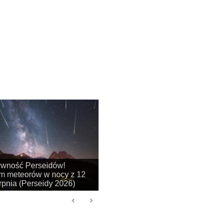
na się sezon na
je obłoków srebrzystych!