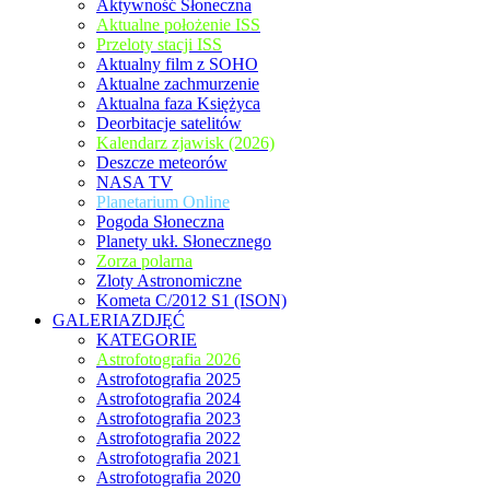
Aktywność Słoneczna
Aktualne położenie ISS
Przeloty stacji ISS
Aktualny film z SOHO
Aktualne zachmurzenie
Aktualna faza Księżyca
Deorbitacje satelitów
Kalendarz zjawisk (2026)
Deszcze meteorów
NASA TV
Planetarium Online
Pogoda Słoneczna
Planety ukł. Słonecznego
Zorza polarna
Zloty Astronomiczne
Kometa C/2012 S1 (ISON)
GALERIAZDJĘĆ
KATEGORIE
Astrofotografia 2026
Astrofotografia 2025
Astrofotografia 2024
Astrofotografia 2023
Astrofotografia 2022
Astrofotografia 2021
Astrofotografia 2020