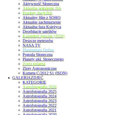
Aktywność Słoneczna
Aktualne położenie ISS
Przeloty stacji ISS
Aktualny film z SOHO
Aktualne zachmurzenie
Aktualna faza Księżyca
Deorbitacje satelitów
Kalendarz zjawisk (2026)
Deszcze meteorów
NASA TV
Planetarium Online
Pogoda Słoneczna
Planety ukł. Słonecznego
Zorza polarna
Zloty Astronomiczne
Kometa C/2012 S1 (ISON)
GALERIAZDJĘĆ
KATEGORIE
Astrofotografia 2026
Astrofotografia 2025
Astrofotografia 2024
Astrofotografia 2023
Astrofotografia 2022
Astrofotografia 2021
Astrofotografia 2020