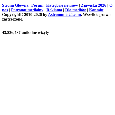
Strona Główna
|
Forum
|
Kategorie newsów
|
Zjawiska 2026
|
O
nas
|
Patronat medialny
|
Reklama
|
Dla mediów
|
Kontakt
|
Copyright© 2010-2026 by
Astronomia24.com
. Wszelkie prawa
zastrzeżone.
43,836,487 unikalne wizyty