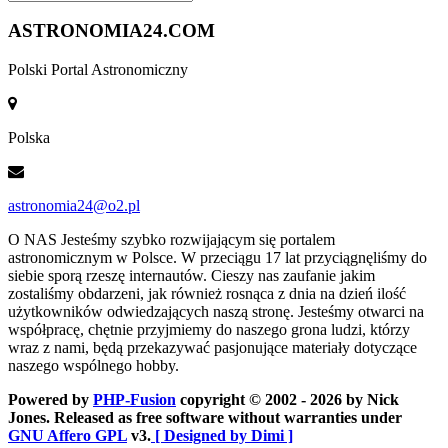
ASTRONOMIA
24.COM
Polski Portal Astronomiczny
Polska
astronomia24@o2.pl
O NAS
Jesteśmy szybko rozwijającym się portalem
astronomicznym w Polsce. W przeciągu 17 lat przyciągnęliśmy do
siebie sporą rzeszę internautów. Cieszy nas zaufanie jakim
zostaliśmy obdarzeni, jak również rosnąca z dnia na dzień ilość
użytkowników odwiedzających naszą stronę. Jesteśmy otwarci na
współpracę, chętnie przyjmiemy do naszego grona ludzi, którzy
wraz z nami, będą przekazywać pasjonujące materiały dotyczące
naszego wspólnego hobby.
Powered by
PHP-Fusion
copyright © 2002 - 2026 by Nick
Jones. Released as free software without warranties under
GNU Affero GPL
v3.
[ Designed by Dimi ]