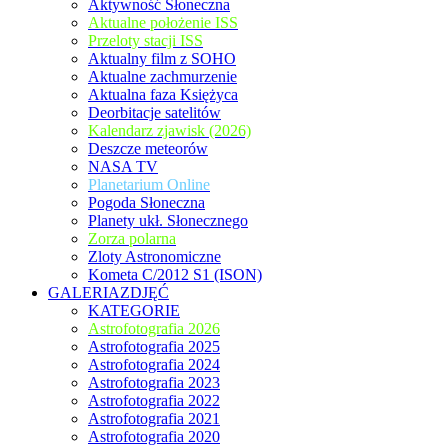
Aktywność Słoneczna
Aktualne położenie ISS
Przeloty stacji ISS
Aktualny film z SOHO
Aktualne zachmurzenie
Aktualna faza Księżyca
Deorbitacje satelitów
Kalendarz zjawisk (2026)
Deszcze meteorów
NASA TV
Planetarium Online
Pogoda Słoneczna
Planety ukł. Słonecznego
Zorza polarna
Zloty Astronomiczne
Kometa C/2012 S1 (ISON)
GALERIAZDJĘĆ
KATEGORIE
Astrofotografia 2026
Astrofotografia 2025
Astrofotografia 2024
Astrofotografia 2023
Astrofotografia 2022
Astrofotografia 2021
Astrofotografia 2020