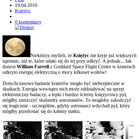
19.04.2010
Księżyc
0 komentarzy
Niektórzy myśleli, że
Księżyc
nie kryje już większych
tajemnic, niż te, które udało się do tej pory odkryć. A jednak... Jak
donosi
William Farrell
z Goddard Space Flight Center w kraterach
odkryto energię elektryczną o mocy kilkuset woltów!
Dotychczasowe badanie kraterów mogło być niebezpieczne w
skutkach. Energia wewnątrz nich może oddziaływać na sprzęt
elektroniczny badaczy, a lepki i bardzo ścierny księżycowy pył,
mógłby zniszczyć skafandry astronautów. To mogłoby zakończyć
się tragicznie - szczególnie, gdyby astronauci wdychali pył, który
mógłby przedostać się do kabiny statku.