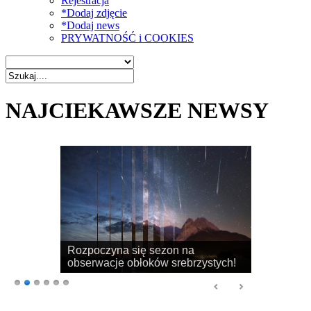
Rejestracja
*Dodaj zdjęcie
*Dodaj news
PRYWATNOŚĆ i COOKIES
NAJCIEKAWSZE NEWSY
Rozpoczyna się sezon na
obserwacje obłoków srebrzystych!