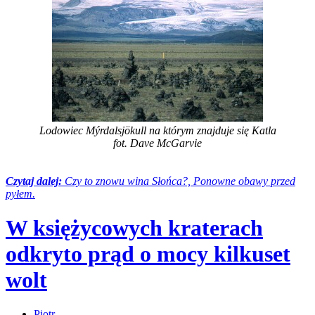
Lodowiec Mýrdalsjökull na którym znajduje się Katla
fot. Dave McGarvie
Czytaj dalej:
Czy to znowu wina Słońca?, Ponowne obawy przed
pyłem.
W księżycowych kraterach
odkryto prąd o mocy kilkuset
wolt
Piotr