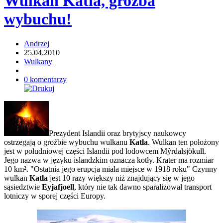
Wulkan Katla, groźba
wybuchu!
Andrzej
25.04.2010
Wulkany
0 komentarzy
Prezydent Islandii oraz brytyjscy naukowcy
ostrzegają o groźbie wybuchu wulkanu
Katla
. Wulkan ten położony
jest w południowej części Islandii pod lodowcem Mýrdalsjökull.
Jego nazwa w języku islandzkim oznacza kotły. Krater ma rozmiar
10 km². "Ostatnia jego erupcja miała miejsce w 1918 roku" Czynny
wulkan
Katla
jest 10 razy większy niż znajdujący się w jego
sąsiedztwie
Eyjafjoell
, który nie tak dawno sparaliżował transport
lotniczy w sporej części Europy.