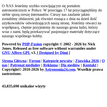
O NAS
Jesteśmy szybko rozwijającym się portalem
astronomicznym w Polsce. W przeciągu 17 lat przyciągnęliśmy do
siebie sporą rzeszę internautów. Cieszy nas zaufanie jakim
zostaliśmy obdarzeni, jak również rosnąca z dnia na dzień ilość
użytkowników odwiedzających naszą stronę. Jesteśmy otwarci na
współpracę, chętnie przyjmiemy do naszego grona ludzi, którzy
wraz z nami, będą przekazywać pasjonujące materiały dotyczące
naszego wspólnego hobby.
Powered by
PHP-Fusion
copyright © 2002 - 2026 by Nick
Jones. Released as free software without warranties under
GNU Affero GPL
v3.
[ Designed by Dimi ]
Strona Główna
|
Forum
|
Kategorie newsów
|
Zjawiska 2026
|
O
nas
|
Patronat medialny
|
Reklama
|
Dla mediów
|
Kontakt
|
Copyright© 2010-2026 by
Astronomia24.com
. Wszelkie prawa
zastrzeżone.
43,835,690 unikalne wizyty