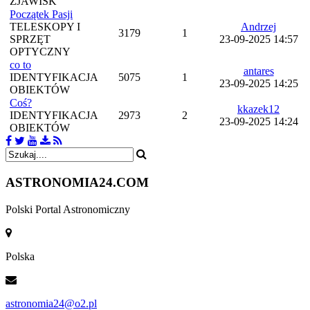
ZJAWISK
Początek Pasji
TELESKOPY I
Andrzej
3179
1
SPRZĘT
23-09-2025 14:57
OPTYCZNY
co to
antares
IDENTYFIKACJA
5075
1
23-09-2025 14:25
OBIEKTÓW
Coś?
kkazek12
IDENTYFIKACJA
2973
2
23-09-2025 14:24
OBIEKTÓW
ASTRONOMIA
24.COM
Polski Portal Astronomiczny
Polska
astronomia24@o2.pl