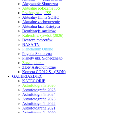
Aktywność Słoneczna
Aktualne położenie ISS
Przeloty stacji ISS
Aktualny film z SOHO
Aktualne zachmurzenie
Aktualna faza Księżyca
Deorbitacje satelitów
Kalendarz zjawisk (2026)
Deszcze meteorów
NASA TV
Planetarium Online
Pogoda Słoneczna
Planety ukł. Słonecznego
Zorza polarna
Zloty Astronomiczne
Kometa C/2012 S1 (ISON)
GALERIAZDJĘĆ
KATEGORIE
Astrofotografia 2026
Astrofotografia 2025
Astrofotografia 2024
Astrofotografia 2023
Astrofotografia 2022
Astrofotografia 2021
Astrofotografia 2020