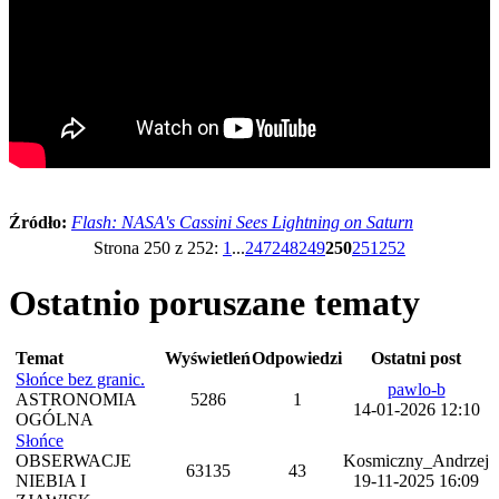
Źródło:
Flash: NASA's Cassini Sees Lightning on Saturn
Strona 250 z 252:
1
...
247
248
249
250
251
252
Ostatnio poruszane tematy
Temat
Wyświetleń
Odpowiedzi
Ostatni post
Słońce bez granic.
pawlo-b
ASTRONOMIA
5286
1
14-01-2026 12:10
OGÓLNA
Słońce
OBSERWACJE
Kosmiczny_Andrzej
63135
43
NIEBIA I
19-11-2025 16:09