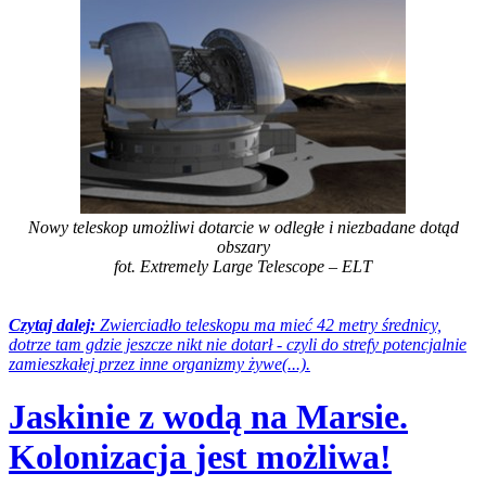
Nowy teleskop umożliwi dotarcie w odległe i niezbadane dotąd
obszary
fot. Extremely Large Telescope – ELT
Czytaj dalej:
Zwierciadło teleskopu ma mieć 42 metry średnicy,
dotrze tam gdzie jeszcze nikt nie dotarł - czyli do strefy potencjalnie
zamieszkałej przez inne organizmy żywe(...).
Jaskinie z wodą na Marsie.
Kolonizacja jest możliwa!