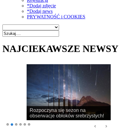
Rejestracja
*Dodaj zdjęcie
*Dodaj news
PRYWATNOŚĆ i COOKIES
NAJCIEKAWSZE NEWSY
Rozpoczyna się sezon na
obserwacje obłoków srebrzystych!