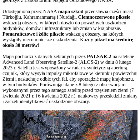
geofizyk z Laboratorium Napędu Odrzutowego NASA.
Udostępniona przez NASA
mapa szkód
przedstawia części miast
Türkoğlu, Kahramanmaraş i Nurdaği.
Ciemnoczerwone piksele
wskazują obszary, w których doszło do poważnych uszkodzeń
budynków, domów i infrastruktury lub zmian w krajobrazie.
Pomarańczowe i żółte piksele
wskazują obszary, na których
wystąpiły nieco mniejsze uszkodzenia. Każdy
piksel ma średnicę
około 30 metrów
!
Mapa pochodzi z danych zebranych przez
PALSAR-2
na satelicie
Advanced Land Observing Satellite-2 (ALOS-2) w dniu 8 lutego
2023 r. Satelita jest wyposażony w radar z syntetyczną aperturą,
czujnik, który wysyła impulsy mikrofalowe w kierunku powierzchni
Ziemi i nasłuchuje odbić tych fal, aby sporządzić mapę krajobrazu,
w tym budynków. Porównując dane z 8 lutego z obserwacjami
wykonanymi przez tego samego satelitę przed trzęsieniem ziemi (7
kwietnia 2021 r. i 6 kwietnia 2022 r.), naukowcy prześledzili zmiany
i zaczęli identyfikować uszkodzone obszary.