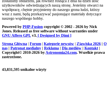
zostaliśmy obdarzeni, jak również rosnąca z dnia na dzień ilość
użytkowników odwiedzających naszą stronę. Jesteśmy otwarci na
współpracę, chętnie przyjmiemy do naszego grona ludzi, którzy
wraz z nami, będą przekazywać pasjonujące materiały dotyczące
naszego wspólnego hobby.
Powered by
PHP-Fusion
copyright © 2002 - 2026 by Nick
Jones. Released as free software without warranties under
GNU Affero GPL
v3.
[ Designed by Dimi ]
Strona Główna
|
Forum
|
Kategorie newsów
|
Zjawiska 2026
|
O
nas
|
Patronat medialny
|
Reklama
|
Dla mediów
|
Kontakt
|
Copyright© 2010-2026 by
Astronomia24.com
. Wszelkie prawa
zastrzeżone.
43,831,595 unikalne wizyty