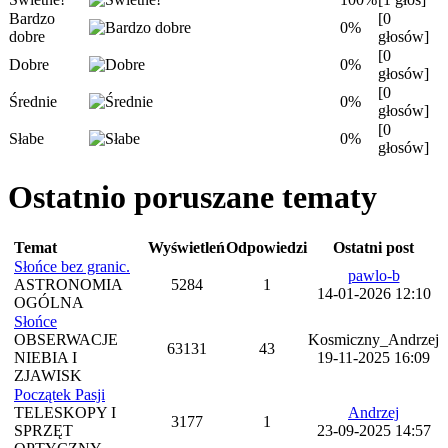
Bardzo
[0
0%
dobre
głosów]
[0
Dobre
0%
głosów]
[0
Średnie
0%
głosów]
[0
Słabe
0%
głosów]
Ostatnio poruszane tematy
Temat
Wyświetleń
Odpowiedzi
Ostatni post
Słońce bez granic.
pawlo-b
ASTRONOMIA
5284
1
14-01-2026 12:10
OGÓLNA
Słońce
OBSERWACJE
Kosmiczny_Andrzej
63131
43
NIEBIA I
19-11-2025 16:09
ZJAWISK
Początek Pasji
TELESKOPY I
Andrzej
3177
1
SPRZĘT
23-09-2025 14:57