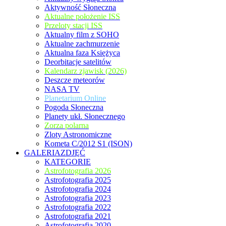
Aktywność Słoneczna
Aktualne położenie ISS
Przeloty stacji ISS
Aktualny film z SOHO
Aktualne zachmurzenie
Aktualna faza Księżyca
Deorbitacje satelitów
Kalendarz zjawisk (2026)
Deszcze meteorów
NASA TV
Planetarium Online
Pogoda Słoneczna
Planety ukł. Słonecznego
Zorza polarna
Zloty Astronomiczne
Kometa C/2012 S1 (ISON)
GALERIAZDJĘĆ
KATEGORIE
Astrofotografia 2026
Astrofotografia 2025
Astrofotografia 2024
Astrofotografia 2023
Astrofotografia 2022
Astrofotografia 2021
Astrofotografia 2020