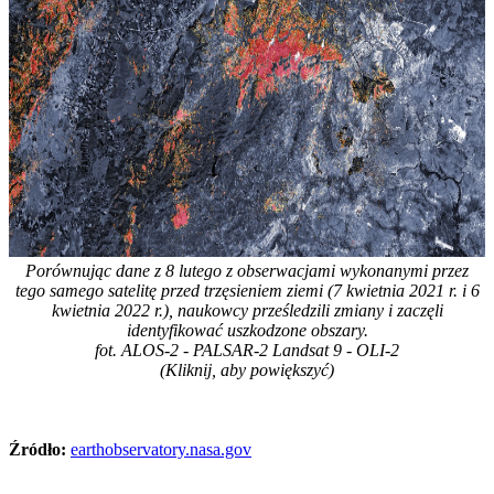
Porównując dane z 8 lutego z obserwacjami wykonanymi przez
tego samego satelitę przed trzęsieniem ziemi (7 kwietnia 2021 r. i 6
kwietnia 2022 r.), naukowcy prześledzili zmiany i zaczęli
identyfikować uszkodzone obszary.
fot. ALOS-2 - PALSAR-2 Landsat 9 - OLI-2
(Kliknij, aby powiększyć)
Źródło:
earthobservatory.nasa.gov