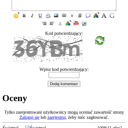
Kod potwierdzający:
Wpisz kod potwierdzający:
Oceny
Tylko zarejestrowani użytkownicy mogą oceniać zawartość strony
Zaloguj się
lub
zarejestruj
, żeby móc zagłosować.
Świetne!
100%
[1 głos]