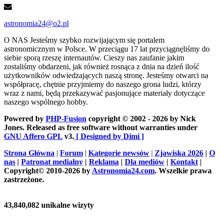
astronomia24@o2.pl
O NAS
Jesteśmy szybko rozwijającym się portalem
astronomicznym w Polsce. W przeciągu 17 lat przyciągnęliśmy do
siebie sporą rzeszę internautów. Cieszy nas zaufanie jakim
zostaliśmy obdarzeni, jak również rosnąca z dnia na dzień ilość
użytkowników odwiedzających naszą stronę. Jesteśmy otwarci na
współpracę, chętnie przyjmiemy do naszego grona ludzi, którzy
wraz z nami, będą przekazywać pasjonujące materiały dotyczące
naszego wspólnego hobby.
Powered by
PHP-Fusion
copyright © 2002 - 2026 by Nick
Jones. Released as free software without warranties under
GNU Affero GPL
v3.
[ Designed by Dimi ]
Strona Główna
|
Forum
|
Kategorie newsów
|
Zjawiska 2026
|
O
nas
|
Patronat medialny
|
Reklama
|
Dla mediów
|
Kontakt
|
Copyright© 2010-2026 by
Astronomia24.com
. Wszelkie prawa
zastrzeżone.
43,840,082 unikalne wizyty