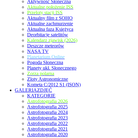
Aktywność Słoneczna
Aktualne położenie ISS
Przeloty stacji ISS
Aktualny film z SOHO
Aktualne zachmurzenie
Aktualna faza Księżyca
Deorbitacje satelitów
Kalendarz zjawisk (2026)
Deszcze meteorów
NASA TV
Planetarium Online
Pogoda Słoneczna
Planety ukł. Słonecznego
Zorza polarna
Zloty Astronomiczne
Kometa C/2012 S1 (ISON)
GALERIAZDJĘĆ
KATEGORIE
Astrofotografia 2026
Astrofotografia 2025
Astrofotografia 2024
Astrofotografia 2023
Astrofotografia 2022
Astrofotografia 2021
Astrofotografia 2020