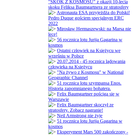
"SKOK Z KOSMOSU" z okazji 10-lecia
skoku Feliksa Baumgartnera ze stratosfery
Astronauta ESA przyjeżdża do Polski!
Pedro Duque gościem specjalnym ERC
2022
Mirosław Hermaszewski: na Marsa nie
lecę!
56 rocznica lotu Jurija Gagarina w
kosmos
Ostatni człowiek na Księżycu we
wrześniu w Polsce
20.07.2014 - 45 rocznica lądowania
człowieka na Księżycu
"Na żywo z Kosmosu" w National
Geographic Channel
51 rocznica lotu szympansa Enos.
Historia zapomnianego bohatera.
Felix Baumgartner pościga się w
Warszawie
Felix Baumgartner skoczył ze
stratosfery. Zobacz nagranie!
Neil Armstrong nie żyje
51 rocznica lotu Jurija Gagarina w
kosmos
Eksperyment Mars 500 zakończony -