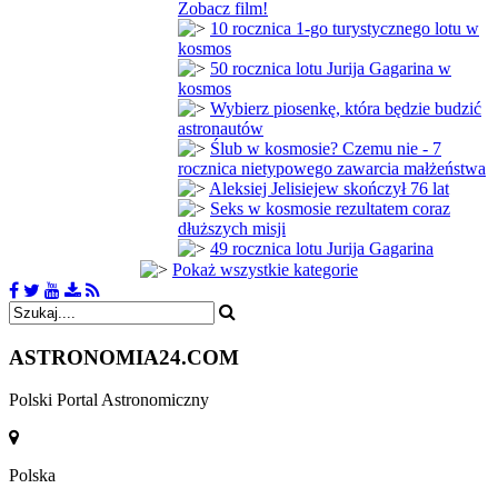
Zobacz film!
10 rocznica 1-go turystycznego lotu w
kosmos
50 rocznica lotu Jurija Gagarina w
kosmos
Wybierz piosenkę, która będzie budzić
astronautów
Ślub w kosmosie? Czemu nie - 7
rocznica nietypowego zawarcia małżeństwa
Aleksiej Jelisiejew skończył 76 lat
Seks w kosmosie rezultatem coraz
dłuższych misji
49 rocznica lotu Jurija Gagarina
Pokaż wszystkie kategorie
ASTRONOMIA
24.COM
Polski Portal Astronomiczny
Polska