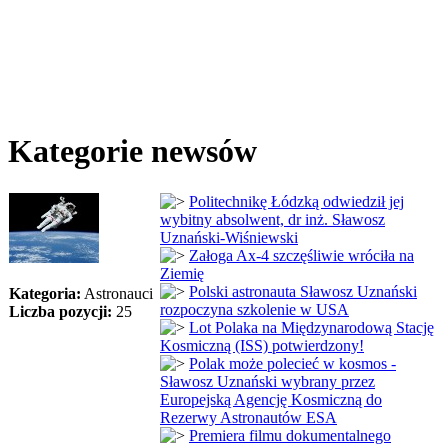
Kategorie newsów
Politechnikę Łódzką odwiedził jej
wybitny absolwent, dr inż. Sławosz
Uznański-Wiśniewski
Załoga Ax-4 szczęśliwie wróciła na
Ziemię
Polski astronauta Sławosz Uznański
Kategoria:
Astronauci
rozpoczyna szkolenie w USA
Liczba pozycji:
25
Lot Polaka na Międzynarodową Stację
Kosmiczną (ISS) potwierdzony!
Polak może polecieć w kosmos -
Sławosz Uznański wybrany przez
Europejską Agencję Kosmiczną do
Rezerwy Astronautów ESA
Premiera filmu dokumentalnego