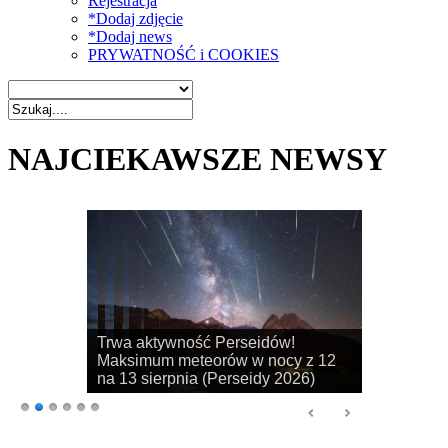
Rejestracja
*Dodaj zdjęcie
*Dodaj news
PRYWATNOŚĆ i COOKIES
NAJCIEKAWSZE NEWSY
Rozpoczyna się sezon na
obserwacje obłoków srebrzystych!