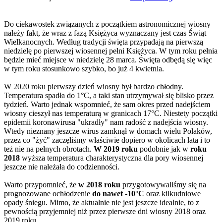
Do ciekawostek związanych z początkiem astronomicznej wiosny
należy fakt, że wraz z fazą Księżyca wyznaczany jest czas Świąt
Wielkanocnych. Według tradycji święta przypadają na pierwszą
niedzielę po pierwszej wiosennej pełni Księżyca. W tym roku pełnia
będzie mieć miejsce w niedzielę 28 marca. Święta odbędą się więc
w tym roku stosunkowo szybko, bo już 4 kwietnia.
W 2020 roku pierwszy dzień wiosny był bardzo chłodny.
Temperatura spadła do 1°C, a taki stan utrzymywał się blisko przez
tydzień. Warto jednak wspomnieć, że sam okres przed nadejściem
wiosny cieszył nas temperaturą w granicach 17°C. Niestety początki
epidemii koronawirusa "ukradły" nam radość z nadejścia wiosny.
Wtedy nieznany jeszcze wirus zamknął w domach wielu Polaków,
przez co "żyć" zaczęliśmy właściwie dopiero w okolicach lata i to
też nie na pełnych obrotach.
W 2019 roku
podobnie jak w
roku
2018
wyższa temperatura charakterystyczna dla pory wiosennej
jeszcze nie należała do codzienności.
Warto przypomnieć, że
w 2018 roku
przygotowywaliśmy się na
prognozowane ochłodzenie
do nawet -10°C
oraz kilkudniowe
opady śniegu. Mimo, że aktualnie nie jest jeszcze idealnie, to z
pewnością przyjemniej niż przez pierwsze dni wiosny 2018 oraz
2019 roku.