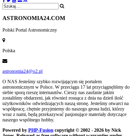
ASTRONOMIA
24.COM
Polski Portal Astronomiczny
Polska
astronomia24@o2.pl
O NAS
Jesteśmy szybko rozwijającym się portalem
astronomicznym w Polsce. W przeciągu 17 lat przyciągnęliśmy do
siebie sporą rzeszę internautów. Cieszy nas zaufanie jakim
zostaliśmy obdarzeni, jak również rosnąca z dnia na dzień ilość
użytkowników odwiedzających naszą stronę. Jesteśmy otwarci na
współpracę, chętnie przyjmiemy do naszego grona ludzi, którzy
wraz z nami, będą przekazywać pasjonujące materiały dotyczące
naszego wspólnego hobby.
Powered by
PHP-Fusion
copyright © 2002 - 2026 by Nick
Jones. Released as free software without warranties under