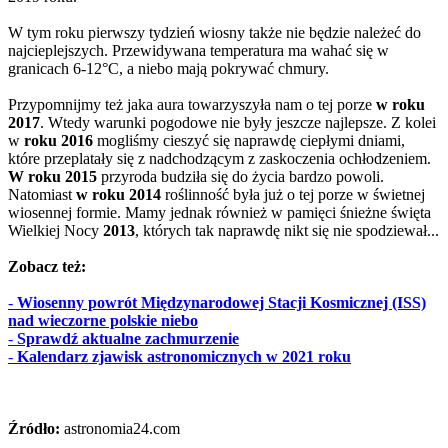
W tym roku pierwszy tydzień wiosny także nie będzie należeć do
najcieplejszych. Przewidywana temperatura ma wahać się w
granicach 6-12°C, a niebo mają pokrywać chmury.
Przypomnijmy też jaka aura towarzyszyła nam o tej porze
w roku
2017
. Wtedy warunki pogodowe nie były jeszcze najlepsze. Z kolei
w
roku 2016
mogliśmy cieszyć się naprawdę ciepłymi dniami,
które przeplatały się z nadchodzącym z zaskoczenia ochłodzeniem.
W roku 2015
przyroda budziła się do życia bardzo powoli.
Natomiast
w roku 2014
roślinność była już o tej porze w świetnej
wiosennej formie. Mamy jednak również w pamięci śnieżne święta
Wielkiej Nocy
2013
, których tak naprawdę nikt się nie spodziewał...
Zobacz też:
-
Wiosenny powrót Międzynarodowej Stacji Kosmicznej (ISS)
nad wieczorne polskie niebo
-
Sprawdź aktualne zachmurzenie
-
Kalendarz zjawisk astronomicznych w 2021 roku
Źródło:
astronomia24.com