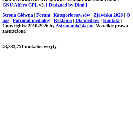
GNU Affero GPL
v3.
[ Designed by Dimi ]
Strona Główna
|
Forum
|
Kategorie newsów
|
Zjawiska 2026
|
O
nas
|
Patronat medialny
|
Reklama
|
Dla mediów
|
Kontakt
|
Copyright© 2010-2026 by
Astronomia24.com
. Wszelkie prawa
zastrzeżone.
43,833,751 unikalne wizyty