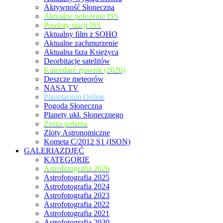
Aktywność Słoneczna
Aktualne położenie ISS
Przeloty stacji ISS
Aktualny film z SOHO
Aktualne zachmurzenie
Aktualna faza Księżyca
Deorbitacje satelitów
Kalendarz zjawisk (2026)
Deszcze meteorów
NASA TV
Planetarium Online
Pogoda Słoneczna
Planety ukł. Słonecznego
Zorza polarna
Zloty Astronomiczne
Kometa C/2012 S1 (ISON)
GALERIAZDJĘĆ
KATEGORIE
Astrofotografia 2026
Astrofotografia 2025
Astrofotografia 2024
Astrofotografia 2023
Astrofotografia 2022
Astrofotografia 2021
Astrofotografia 2020