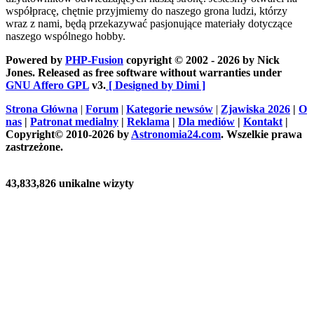
współpracę, chętnie przyjmiemy do naszego grona ludzi, którzy
wraz z nami, będą przekazywać pasjonujące materiały dotyczące
naszego wspólnego hobby.
Powered by
PHP-Fusion
copyright © 2002 - 2026 by Nick
Jones. Released as free software without warranties under
GNU Affero GPL
v3.
[ Designed by Dimi ]
Strona Główna
|
Forum
|
Kategorie newsów
|
Zjawiska 2026
|
O
nas
|
Patronat medialny
|
Reklama
|
Dla mediów
|
Kontakt
|
Copyright© 2010-2026 by
Astronomia24.com
. Wszelkie prawa
zastrzeżone.
43,833,826 unikalne wizyty