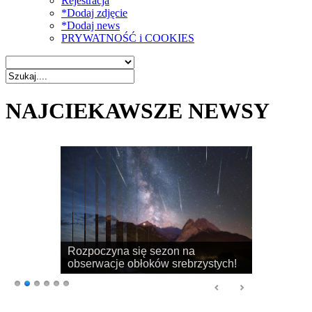
Rejestracja
*Dodaj zdjęcie
*Dodaj news
PRYWATNOŚĆ i COOKIES
NAJCIEKAWSZE NEWSY
Rozpoczyna się sezon na
obserwacje obłoków srebrzystych!