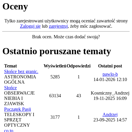
Oceny
Tylko zarejestrowani użytkownicy mogą oceniać zawartość strony
Zaloguj się
lub
zarejestruj
, żeby móc zagłosować.
Brak ocen. Może czas dodać swoją?
Ostatnio poruszane tematy
Temat
Wyświetleń
Odpowiedzi
Ostatni post
Słońce bez granic.
pawlo-b
ASTRONOMIA
5285
1
14-01-2026 12:10
OGÓLNA
Słońce
OBSERWACJE
Kosmiczny_Andrzej
63134
43
NIEBIA I
19-11-2025 16:09
ZJAWISK
Początek Pasji
TELESKOPY I
Andrzej
3177
1
SPRZĘT
23-09-2025 14:57
OPTYCZNY
co to