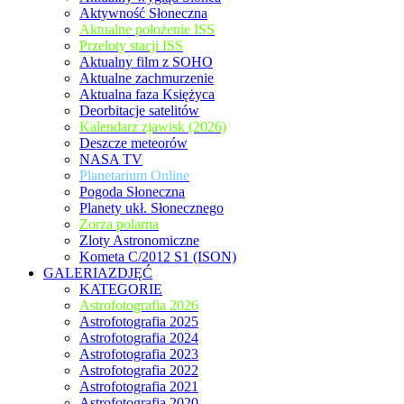
Aktywność Słoneczna
Aktualne położenie ISS
Przeloty stacji ISS
Aktualny film z SOHO
Aktualne zachmurzenie
Aktualna faza Księżyca
Deorbitacje satelitów
Kalendarz zjawisk (2026)
Deszcze meteorów
NASA TV
Planetarium Online
Pogoda Słoneczna
Planety ukł. Słonecznego
Zorza polarna
Zloty Astronomiczne
Kometa C/2012 S1 (ISON)
GALERIAZDJĘĆ
KATEGORIE
Astrofotografia 2026
Astrofotografia 2025
Astrofotografia 2024
Astrofotografia 2023
Astrofotografia 2022
Astrofotografia 2021
Astrofotografia 2020