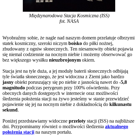
Międzynarodowa Stacja Kosmiczna (ISS)
fot. NASA
Wyobraźmy sobie, że nagle nad naszym domem przelatuje olbrzymi
statek kosmiczny, szeroki niczym
boisko
do piłki nożnej,
zbudowany z ogniw słonecznych. Ten niesamowity obiekt pojawia
się niemal codziennie na nocnym niebie i możemy obserwować go
bez większego wysiłku
nieuzbrojonym
okiem.
Stacja jest na tyle duża, a jej moduły baterii słonecznych odbijają
tyle światła słonecznego, że jest widoczna z Ziemi jako bardzo
jasny
obiekt poruszający się po niebie z jasnością nawet do
-5,8
magnitudo
podczas perygeum przy 100% oświetleniu. Przy
obecnych danych dostępnych w internecie oraz możliwości
śledzenia położenia stacji na żywo jesteśmy w stanie przewidzieć
pojawienie się jej na nocnym niebie z dokładnością do
kilkunastu
sekund
.
Poniżej przedstawiamy widoczne
przeloty
stacji (ISS) na najbliższe
dni. Przypominamy również o możliwości śledzenia
aktualnego
położenia stacji
na naszym portalu.