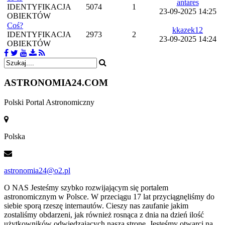
antares
IDENTYFIKACJA
5074
1
23-09-2025 14:25
OBIEKTÓW
Coś?
kkazek12
IDENTYFIKACJA
2973
2
23-09-2025 14:24
OBIEKTÓW
ASTRONOMIA
24.COM
Polski Portal Astronomiczny
Polska
astronomia24@o2.pl
O NAS
Jesteśmy szybko rozwijającym się portalem
astronomicznym w Polsce. W przeciągu 17 lat przyciągnęliśmy do
siebie sporą rzeszę internautów. Cieszy nas zaufanie jakim
zostaliśmy obdarzeni, jak również rosnąca z dnia na dzień ilość
użytkowników odwiedzających naszą stronę. Jesteśmy otwarci na