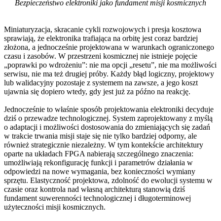
Bezpieczeństwo elektroniki jako fundament misji kosmicznych
Miniaturyzacja, skracanie cykli rozwojowych i presja kosztowa
sprawiają, że elektronika trafiająca na orbitę jest coraz bardziej
złożona, a jednocześnie projektowana w warunkach ograniczonego
czasu i zasobów. W przestrzeni kosmicznej nie istnieje pojęcie
„poprawki po wdrożeniu”: nie ma opcji „resetu”, nie ma możliwości
serwisu, nie ma też drugiej próby. Każdy błąd logiczny, projektowy
lub walidacyjny pozostaje z systemem na zawsze, a jego koszt
ujawnia się dopiero wtedy, gdy jest już za późno na reakcję.
Jednocześnie to właśnie sposób projektowania elektroniki decyduje
dziś o przewadze technologicznej. System zaprojektowany z myślą
o adaptacji i możliwości dostosowania do zmieniających się zadań
w trakcie trwania misji staje się nie tylko bardziej odporny, ale
również strategicznie niezależny. W tym kontekście architektury
oparte na układach FPGA nabierają szczególnego znaczenia:
umożliwiają rekonfigurację funkcji i parametrów działania w
odpowiedzi na nowe wymagania, bez konieczności wymiany
sprzętu. Elastyczność projektowa, zdolność do ewolucji systemu w
czasie oraz kontrola nad własną architekturą stanowią dziś
fundament suwerenności technologicznej i długoterminowej
użyteczności misji kosmicznych.