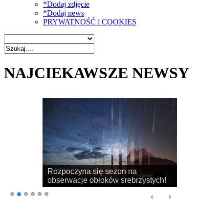
*Dodaj zdjęcie
*Dodaj news
PRYWATNOŚĆ i COOKIES
NAJCIEKAWSZE NEWSY
Rozpoczyna się sezon na
obserwacje obłoków srebrzystych!