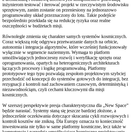
inżynierom testować i iterować projekt w rzeczywistym środowisku
sprzętowym, zanim zostanie on przeniesiony na jednorazowo
programowalny układ przeznaczony do lotu. Takie podejście
bezpośrednio przekłada się na redukcję ryzyka oraz realne
oszczędności w budżetach misji.
Równolegle zmienia się charakter samych systemów kosmicznych.
Coraz większą rolę odgrywa przetwarzanie danych na orbicie,
autonomia i integracja algorytmów, które wcześniej funkcjonowały
wyłącznie w segmencie naziemnym. Wymaga to platform
umożliwiających jednoczesny rozwój i weryfikację sprzętu oraz
oprogramowania, opartych na heterogenicznych architekturach
łączących procesory i logikę programowalną. Platformy
prototypowe tego typu pozwalają zespołom projektowym szybciej
przechodzić od koncepcji do systemów gotowych do integracji, bez
rezygnacji z kontroli nad zachowaniem czasowym, deterministyką i
niezawodnościąm, czyli cechami kluczowymi dla misji
kosmicznych.
W szerszej perspektywie presja charakterystyczna dla „New Space”
będzie narastać. Systemy staną się jeszcze bardziej złożone, a
jednocześnie oczekiwania dotyczące skracania cykli rozwojowych i
kontroli kosztów nie znikną. Dla Europy oznacza to konieczność
inwestowania nie tylko w same platformy kosmiczne, lecz także w
kompetencje i narzędzia umożliwiające bezpieczne projektowanie