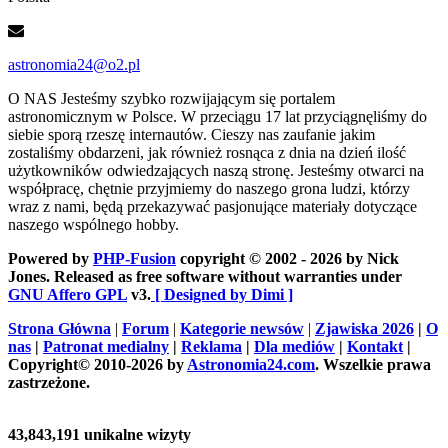
astronomia24@o2.pl
O NAS
Jesteśmy szybko rozwijającym się portalem
astronomicznym w Polsce. W przeciągu 17 lat przyciągnęliśmy do
siebie sporą rzeszę internautów. Cieszy nas zaufanie jakim
zostaliśmy obdarzeni, jak również rosnąca z dnia na dzień ilość
użytkowników odwiedzających naszą stronę. Jesteśmy otwarci na
współpracę, chętnie przyjmiemy do naszego grona ludzi, którzy
wraz z nami, będą przekazywać pasjonujące materiały dotyczące
naszego wspólnego hobby.
Powered by
PHP-Fusion
copyright © 2002 - 2026 by Nick
Jones. Released as free software without warranties under
GNU Affero GPL
v3.
[ Designed by Dimi ]
Strona Główna
|
Forum
|
Kategorie newsów
|
Zjawiska 2026
|
O
nas
|
Patronat medialny
|
Reklama
|
Dla mediów
|
Kontakt
|
Copyright© 2010-2026 by
Astronomia24.com
. Wszelkie prawa
zastrzeżone.
43,843,191 unikalne wizyty