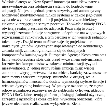
Właśnie dlatego w „New Space” innowacja musi iść w parze z
niezawodnością oraz zdolnością systemu do kontrolowanej
adaptacji. Nie jest to jednak proces oczywisty ani automatyczny.
Możliwość modyfikowania funkcji systemu w trakcie jego cyklu
życia nie wynika z samej ambicji projektu, lecz z architektury
elektroniki przyjętej na samym początku. To właśnie układy FPGA
otwierają realną przestrzeń do adaptacji. Pozwalają tworzyć
wyspecjalizowane funkcje sprzętowe, których nie ma w gotowych
rozwiązaniach rynkowych, a tym bardziej w ich wersjach radiation-
tolerant czy . Dzięki temu możliwe staje się projektowanie
unikalnych „chipów logicznych” dopasowanych do konkretnego
zadania misji, zamiast ograniczania się do dostępnych
komponentów katalogowych. Europejska Agencja Kosmiczna oraz
firmy współpracujące stoją dziś przed wyzwaniem optymalizacji
kosztów bez kompromisów w zakresie minimalizacji ryzyka i
niezawodności. Z jednej strony rośnie ambicja misji: więcej
autonomii, więcej przetwarzania na orbicie, bardziej zaawansowane
instrumenty i większa integracja systemów. Z drugiej, realia
harmonogramów i łańcuchów dostaw wymuszają szybsze iteracje i
większą dyscyplinę budżetową. W praktyce oznacza to, że ciężar
odpowiedzialności przesuwa się do elektroniki cyfrowej: układów
FPGA i SoC, które sterują platformą, obsługują ładunki użyteczne,
zarządzają łącznością i coraz częściej wykonują obliczenia, które
jeszcze niedawno realizowano wyłącznie na Ziemi.