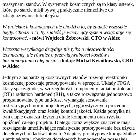
maszynami stanów. W systemach kosmicznych są to klasy usterek,
które po starcie misji bywają praktycznie niemożliwe do
zdiagnozowania lub obejścia.
W projektach kosmicznych nie chodzi o to, by znaleźć wszystkie
błędy. Chodzi o to, by znaleźć je wtedy, gdy system wciąż daje się
kontrolować
.
- mówi Wojciech Żebrowski, CTO w Aldec
Wczesna weryfikacja decyduje nie tylko o niezawodności
technicznej, ale również o przewidywalności kosztów i
harmonogramu całej misji.
-
dodaje Michał Kwaitkowski, CBD
w Aldec
Jednym z najbardziej kosztownych etapów rozwoju elektroniki
kosmicznej pozostaje prototypowanie w sprzęcie. Układy FPGA
klasy space-grade, w szczególności komponenty radiation-tolerant
(RT) i radiation-hardened (RH), a także rozwiązania jednorazowo
programowalne typu anti-fuse, wymagają stosowania
restrykcyjnych norm projektowych, rygorystycznych procedur
kwalifikacyjnych oraz ścisłej kontroli jakości. Każda pomyłka na
tym etapie oznacza fizyczną utratę komponentu oraz ryzyko
opóźnień całego projektu. Dlatego coraz większe znaczenie mają
rozwiązania umożliwiające realistyczne prototypowanie bez użycia
docelowych układów lotnych. Adaptery prototypowe kompatybilne
z architekturą i obudową docelowych komponentów pozwalają