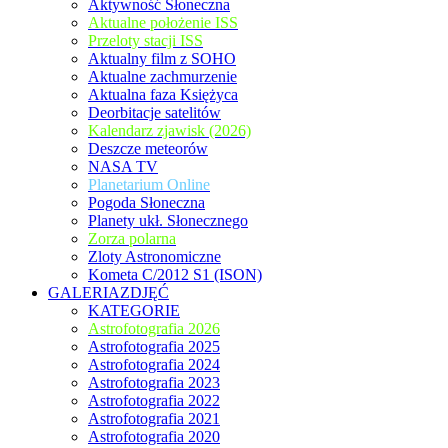
Aktywność Słoneczna
Aktualne położenie ISS
Przeloty stacji ISS
Aktualny film z SOHO
Aktualne zachmurzenie
Aktualna faza Księżyca
Deorbitacje satelitów
Kalendarz zjawisk (2026)
Deszcze meteorów
NASA TV
Planetarium Online
Pogoda Słoneczna
Planety ukł. Słonecznego
Zorza polarna
Zloty Astronomiczne
Kometa C/2012 S1 (ISON)
GALERIAZDJĘĆ
KATEGORIE
Astrofotografia 2026
Astrofotografia 2025
Astrofotografia 2024
Astrofotografia 2023
Astrofotografia 2022
Astrofotografia 2021
Astrofotografia 2020