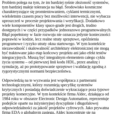
Problem polega na tym, że im bardziej rośnie złożoność systemów,
tym bardziej maleje tolerancja na błąd. Środowisko kosmiczne
charakteryzujące się promieniowaniem, cyklami termicznymi,
wieloletnim czasem pracy bez możliwości interwencji, nie wybacza
uproszczeń w procesie projektowania i weryfikacji. Dodatkowo
wiele komponentów klasy space-grade jest drogich, trudno
dostępnych i w części przypadków jednorazowo programowalnych.
Błąd popełniony w fazie rozwoju nie oznacza jedynie konieczności
poprawki w kodzie, lecz realne straty sprzętowe, opóźnienia
programowe i ryzyko utraty okna startowego. W tym kontekście
niezawodność i skalowalność architektury elektronicznej nie mogą
być traktowane jako etap końcowy projektu ani jako efekt testów
integracyjnych. Muszą być integralnym elementem całego cyklu
życia systemu – od pierwszej linii kodu HDL, przez analizę i
symulację, aż po prototypowanie sprzętowe i walidację zgodną z
rygorystycznymi normami bezpieczeństwa.
Odpowiedzią na te wyzwania jest współpraca z partnerami
technologicznymi, którzy rozumieją specyfikę systemów
krytycznych i posiadają doświadczenie wykraczające poza typowe
projekty komercyjne. W tym kontekście firma Aldec, działająca od
1984 roku w obszarze Electronic Design Automation, reprezentuje
podejście oparte na inżynieryjnej dyscyplinie i długofalowej
odpowiedzialności za jakość projektów cyfrowych. Jako prywatna
firma EDA o globalnym zasięgu, Aldec koncentruje się na