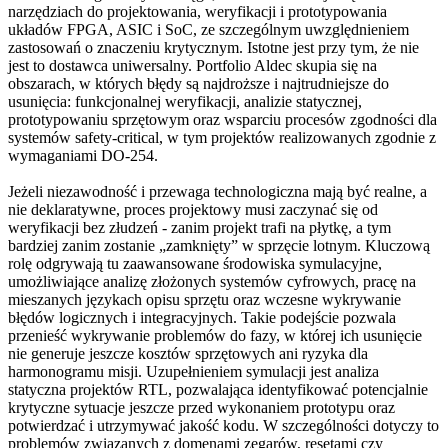
narzędziach do projektowania, weryfikacji i prototypowania
układów FPGA, ASIC i SoC, ze szczególnym uwzględnieniem
zastosowań o znaczeniu krytycznym. Istotne jest przy tym, że nie
jest to dostawca uniwersalny. Portfolio Aldec skupia się na
obszarach, w których błędy są najdroższe i najtrudniejsze do
usunięcia: funkcjonalnej weryfikacji, analizie statycznej,
prototypowaniu sprzętowym oraz wsparciu procesów zgodności dla
systemów safety-critical, w tym projektów realizowanych zgodnie z
wymaganiami DO-254.
Jeżeli niezawodność i przewaga technologiczna mają być realne, a
nie deklaratywne, proces projektowy musi zaczynać się od
weryfikacji bez złudzeń - zanim projekt trafi na płytkę, a tym
bardziej zanim zostanie „zamknięty” w sprzęcie lotnym. Kluczową
rolę odgrywają tu zaawansowane środowiska symulacyjne,
umożliwiające analizę złożonych systemów cyfrowych, pracę na
mieszanych językach opisu sprzętu oraz wczesne wykrywanie
błędów logicznych i integracyjnych. Takie podejście pozwala
przenieść wykrywanie problemów do fazy, w której ich usunięcie
nie generuje jeszcze kosztów sprzętowych ani ryzyka dla
harmonogramu misji. Uzupełnieniem symulacji jest analiza
statyczna projektów RTL, pozwalająca identyfikować potencjalnie
krytyczne sytuacje jeszcze przed wykonaniem prototypu oraz
potwierdzać i utrzymywać jakość kodu. W szczególności dotyczy to
problemów związanych z domenami zegarów, resetami czy