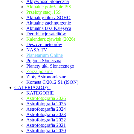
Aktywność Słoneczna
Aktualne położenie ISS
Przeloty stacji ISS
Aktualny film z SOHO
Aktualne zachmurzenie
Aktualna faza Księżyca
Deorbitacje satelitów
Kalendarz zjawisk (2026)
Deszcze meteorów
NASA TV
Planetarium Online
Pogoda Słoneczna
Planety ukł. Słonecznego
Zorza polarna
Zloty Astronomiczne
Kometa C/2012 S1 (ISON)
GALERIAZDJĘĆ
KATEGORIE
Astrofotografia 2026
Astrofotografia 2025
Astrofotografia 2024
Astrofotografia 2023
Astrofotografia 2022
Astrofotografia 2021
Astrofotografia 2020