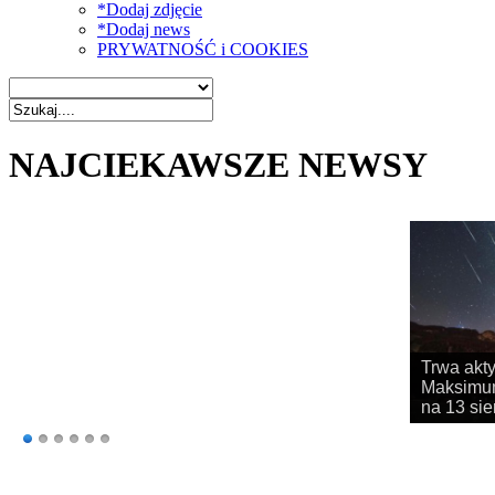
*Dodaj zdjęcie
*Dodaj news
PRYWATNOŚĆ i COOKIES
NAJCIEKAWSZE NEWSY
Trwa akt
Maksimum
na 13 sie