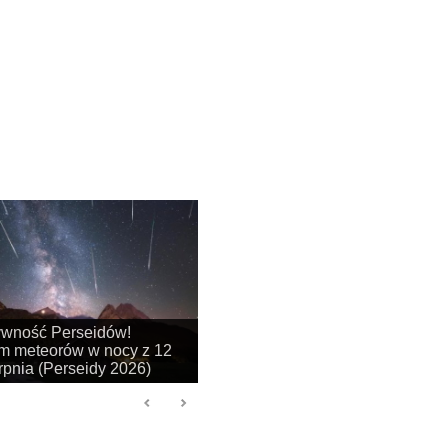
ywność Perseidów!
 meteorów w nocy z 12
rpnia (Perseidy 2026)