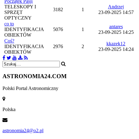
Początek Pasji
TELESKOPY I
Andrzej
3182
1
SPRZĘT
23-09-2025 14:57
OPTYCZNY
co to
antares
IDENTYFIKACJA
5076
1
23-09-2025 14:25
OBIEKTÓW
Coś?
kkazek12
IDENTYFIKACJA
2976
2
23-09-2025 14:24
OBIEKTÓW
ASTRONOMIA
24.COM
Polski Portal Astronomiczny
Polska
astronomia24@o2.pl