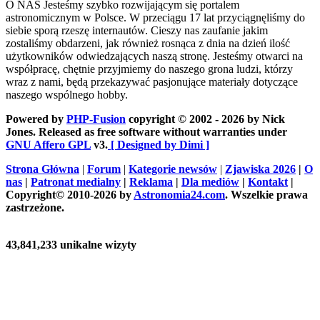
O NAS
Jesteśmy szybko rozwijającym się portalem
astronomicznym w Polsce. W przeciągu 17 lat przyciągnęliśmy do
siebie sporą rzeszę internautów. Cieszy nas zaufanie jakim
zostaliśmy obdarzeni, jak również rosnąca z dnia na dzień ilość
użytkowników odwiedzających naszą stronę. Jesteśmy otwarci na
współpracę, chętnie przyjmiemy do naszego grona ludzi, którzy
wraz z nami, będą przekazywać pasjonujące materiały dotyczące
naszego wspólnego hobby.
Powered by
PHP-Fusion
copyright © 2002 - 2026 by Nick
Jones. Released as free software without warranties under
GNU Affero GPL
v3.
[ Designed by Dimi ]
Strona Główna
|
Forum
|
Kategorie newsów
|
Zjawiska 2026
|
O
nas
|
Patronat medialny
|
Reklama
|
Dla mediów
|
Kontakt
|
Copyright© 2010-2026 by
Astronomia24.com
. Wszelkie prawa
zastrzeżone.
43,841,233 unikalne wizyty