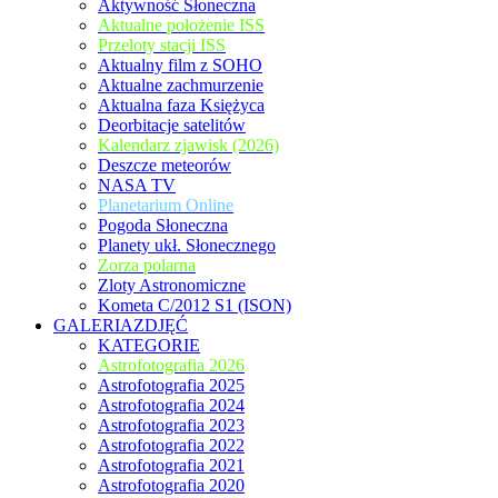
Aktywność Słoneczna
Aktualne położenie ISS
Przeloty stacji ISS
Aktualny film z SOHO
Aktualne zachmurzenie
Aktualna faza Księżyca
Deorbitacje satelitów
Kalendarz zjawisk (2026)
Deszcze meteorów
NASA TV
Planetarium Online
Pogoda Słoneczna
Planety ukł. Słonecznego
Zorza polarna
Zloty Astronomiczne
Kometa C/2012 S1 (ISON)
GALERIAZDJĘĆ
KATEGORIE
Astrofotografia 2026
Astrofotografia 2025
Astrofotografia 2024
Astrofotografia 2023
Astrofotografia 2022
Astrofotografia 2021
Astrofotografia 2020