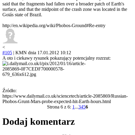
said that the fragments had fallen over a broader patch of Earth's
surface, and that the midpoint of the crash zone was located in the
Goiás state of Brazil.
http://en.wikipedia.org/wiki/Phobos-Ground#Re-entry
<
#105
|
KMN
dnia 17.01.2012 10:12
A oto i ciekawy rysunek pokazujący potencjalny rozrzut:
Źródło:
https://www.dailymail.co.uk/sciencetech/article-2085869/Russian-
Phobos-Grunt-Mars-probe-expected-hit-Earth-hours.html
Strona 6 z 6:
1
...
3
4
5
6
Dodaj komentarz