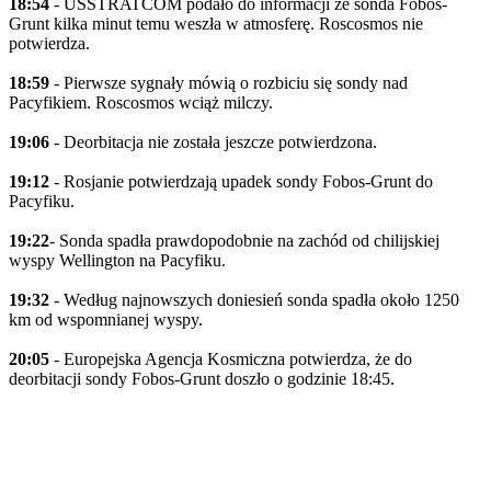
18:54
- USSTRATCOM podało do informacji że sonda Fobos-
Grunt kilka minut temu weszła w atmosferę. Roscosmos nie
potwierdza.
18:59
- Pierwsze sygnały mówią o rozbiciu się sondy nad
Pacyfikiem. Roscosmos wciąż milczy.
19:06
- Deorbitacja nie została jeszcze potwierdzona.
19:12
- Rosjanie potwierdzają upadek sondy Fobos-Grunt do
Pacyfiku.
19:22
- Sonda spadła prawdopodobnie na zachód od chilijskiej
wyspy Wellington na Pacyfiku.
19:32
- Według najnowszych doniesień sonda spadła około 1250
km od wspomnianej wyspy.
20:05
- Europejska Agencja Kosmiczna potwierdza, że do
deorbitacji sondy Fobos-Grunt doszło o godzinie 18:45.