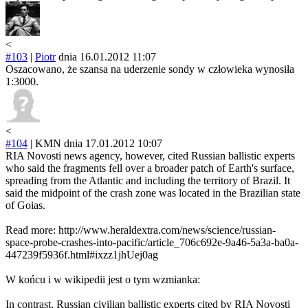
<
#103
|
Piotr
dnia 16.01.2012 11:07
Oszacowano, że szansa na uderzenie sondy w człowieka wynosiła
1:3000.
<
#104
|
KMN
dnia 17.01.2012 10:07
RIA Novosti news agency, however, cited Russian ballistic experts
who said the fragments fell over a broader patch of Earth's surface,
spreading from the Atlantic and including the territory of Brazil. It
said the midpoint of the crash zone was located in the Brazilian state
of Goias.
Read more: http://www.heraldextra.com/news/science/russian-
space-probe-crashes-into-pacific/article_706c692e-9a46-5a3a-ba0a-
447239f5936f.html#ixzz1jhUej0ag
W końcu i w wikipedii jest o tym wzmianka:
In contrast, Russian civilian ballistic experts cited by RIA Novosti