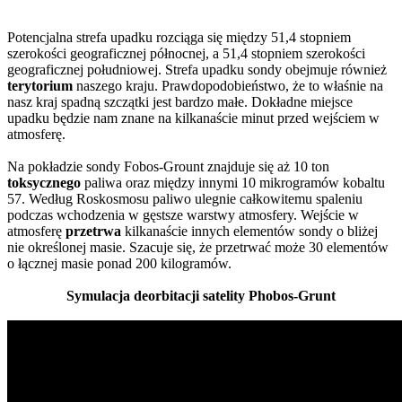
Potencjalna strefa upadku rozciąga się między 51,4 stopniem
szerokości geograficznej północnej, a 51,4 stopniem szerokości
geograficznej południowej. Strefa upadku sondy obejmuje również
terytorium
naszego kraju. Prawdopodobieństwo, że to właśnie na
nasz kraj spadną szczątki jest bardzo małe. Dokładne miejsce
upadku będzie nam znane na kilkanaście minut przed wejściem w
atmosferę.
Na pokładzie sondy Fobos-Grount znajduje się aż 10 ton
toksycznego
paliwa oraz między innymi 10 mikrogramów kobaltu
57. Według Roskosmosu paliwo ulegnie całkowitemu spaleniu
podczas wchodzenia w gęstsze warstwy atmosfery. Wejście w
atmosferę
przetrwa
kilkanaście innych elementów sondy o bliżej
nie określonej masie. Szacuje się, że przetrwać może 30 elementów
o łącznej masie ponad 200 kilogramów.
Symulacja deorbitacji satelity Phobos-Grunt