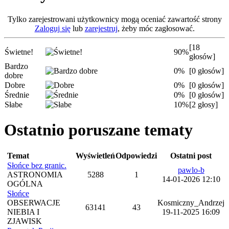
Tylko zarejestrowani użytkownicy mogą oceniać zawartość strony
Zaloguj się
lub
zarejestruj
, żeby móc zagłosować.
[18
Świetne!
90%
głosów]
Bardzo
0%
[0 głosów]
dobre
Dobre
0%
[0 głosów]
Średnie
0%
[0 głosów]
Słabe
10%
[2 głosy]
Ostatnio poruszane tematy
Temat
Wyświetleń
Odpowiedzi
Ostatni post
Słońce bez granic.
pawlo-b
ASTRONOMIA
5288
1
14-01-2026 12:10
OGÓLNA
Słońce
OBSERWACJE
Kosmiczny_Andrzej
63141
43
NIEBIA I
19-11-2025 16:09
ZJAWISK