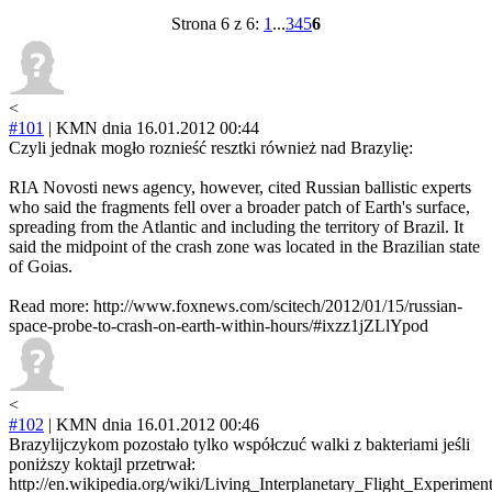
Strona 6 z 6:
1
...
3
4
5
6
<
#101
|
KMN
dnia 16.01.2012 00:44
Czyli jednak mogło roznieść resztki również nad Brazylię:
RIA Novosti news agency, however, cited Russian ballistic experts
who said the fragments fell over a broader patch of Earth's surface,
spreading from the Atlantic and including the territory of Brazil. It
said the midpoint of the crash zone was located in the Brazilian state
of Goias.
Read more: http://www.foxnews.com/scitech/2012/01/15/russian-
space-probe-to-crash-on-earth-within-hours/#ixzz1jZLlYpod
<
#102
|
KMN
dnia 16.01.2012 00:46
Brazylijczykom pozostało tylko współczuć walki z bakteriami jeśli
poniższy koktajl przetrwał:
http://en.wikipedia.org/wiki/Living_Interplanetary_Flight_Experime