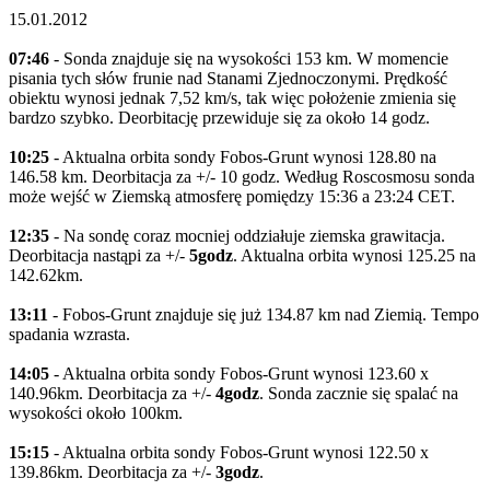
15.01.2012
07:46
- Sonda znajduje się na wysokości 153 km. W momencie
pisania tych słów frunie nad Stanami Zjednoczonymi. Prędkość
obiektu wynosi jednak 7,52 km/s, tak więc położenie zmienia się
bardzo szybko. Deorbitację przewiduje się za około 14 godz.
10:25
- Aktualna orbita sondy Fobos-Grunt wynosi 128.80 na
146.58 km. Deorbitacja za +/- 10 godz. Według Roscosmosu sonda
może wejść w Ziemską atmosferę pomiędzy 15:36 a 23:24 CET.
12:35
- Na sondę coraz mocniej oddziałuje ziemska grawitacja.
Deorbitacja nastąpi za +/-
5godz
. Aktualna orbita wynosi 125.25 na
142.62km.
13:11
- Fobos-Grunt znajduje się już 134.87 km nad Ziemią. Tempo
spadania wzrasta.
14:05
- Aktualna orbita sondy Fobos-Grunt wynosi 123.60 x
140.96km. Deorbitacja za +/-
4godz
. Sonda zacznie się spalać na
wysokości około 100km.
15:15
- Aktualna orbita sondy Fobos-Grunt wynosi 122.50 x
139.86km. Deorbitacja za +/-
3godz
.