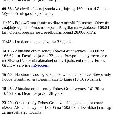
09:56
- W chwili obecnej sonda znajduje się 169 km nad Ziemią.
Wysokość ulega stałej zmianie.
11:29
- Fobos-Grunt frunie wzdłuż Ameryki Północnej. Obecnie
znajduje się nad północną częścią Pacyfiku na wysokości 168,84
km. Obiekt porusza się z prędkością ponad 28,000 km/h.
11:43
- Do deorbitacji dojdzie za 35 godz.
14:15
- Aktualna orbita sondy Fobos-Grunt wynosi 143.00 na
166.62 km. Deorbitacja za - 32 godz. Przypominamy również o
możliwości śledzenia aktualnej orbity i położenia sondy Fobos-
Grunt w serwisie
n2yo.com
16:50
- Na stronie zostały zaktualizowane mapki przelotów sondy
Fobos-Grunt nad terytorium naszego kraju (15-16 stycznia).
18:25
- Aktualna orbita sondy Fobos-Grunt wynosi 141.30 na
164.91 km. Deorbitacja za - 28 godz.
23:20
- Orbita sondy Fobos-Grunt z każdą godziną jest coraz
niższa. Aktualnie wynosi 136.95 na 159.09km. Deorbitacja nastąpi
za niespełna 23 godziny.