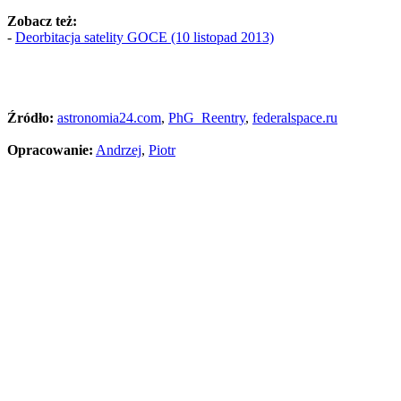
Zobacz też:
-
Deorbitacja satelity GOCE (10 listopad 2013)
Źródło:
astronomia24.com
,
PhG_Reentry
,
federalspace.ru
Opracowanie:
Andrzej
,
Piotr