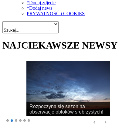
*Dodaj zdjęcie
*Dodaj news
PRYWATNOŚĆ i COOKIES
NAJCIEKAWSZE NEWSY
Rozpoczyna się sezon na
obserwacje obłoków srebrzystych!