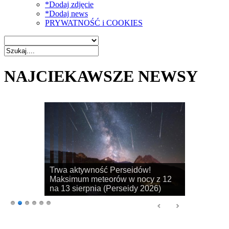
*Dodaj zdjęcie
*Dodaj news
PRYWATNOŚĆ i COOKIES
NAJCIEKAWSZE NEWSY
Rozpoczyna się sezon na
obserwacje obłoków srebrzystych!