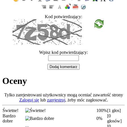
Kod potwierdzający:
Wpisz kod potwierdzający:
Oceny
Tylko zarejestrowani użytkownicy mogą oceniać zawartość strony
Zaloguj się
lub
zarejestruj
, żeby móc zagłosować.
Świetne!
100%
[1 głos]
Bardzo
[0
0%
dobre
głosów]
[0