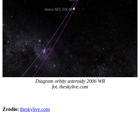
Diagram orbity asteroidy 2006 WB
fot. theskylive.com
Źródło:
theskylive.com