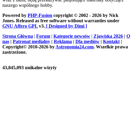
naszego wspólnego hobby.
Powered by
PHP-Fusion
copyright © 2002 - 2026 by Nick
Jones. Released as free software without warranties under
GNU Affero GPL
v3.
[ Designed by Dimi ]
Strona Główna
|
Forum
|
Kategorie newsów
|
Zjawiska 2026
|
O
nas
|
Patronat medialny
|
Reklama
|
Dla mediów
|
Kontakt
|
Copyright© 2010-2026 by
Astronomia24.com
. Wszelkie prawa
zastrzeżone.
43,845,093 unikalne wizyty