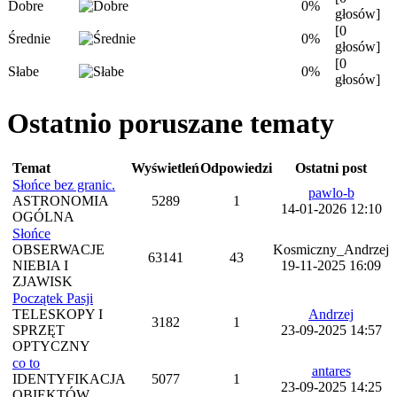
Dobre
0%
głosów]
[0
Średnie
0%
głosów]
[0
Słabe
0%
głosów]
Ostatnio poruszane tematy
Temat
Wyświetleń
Odpowiedzi
Ostatni post
Słońce bez granic.
pawlo-b
ASTRONOMIA
5289
1
14-01-2026 12:10
OGÓLNA
Słońce
OBSERWACJE
Kosmiczny_Andrzej
63141
43
NIEBIA I
19-11-2025 16:09
ZJAWISK
Początek Pasji
TELESKOPY I
Andrzej
3182
1
SPRZĘT
23-09-2025 14:57
OPTYCZNY
co to
antares
IDENTYFIKACJA
5077
1
23-09-2025 14:25
OBIEKTÓW