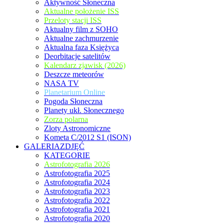
Aktywność Słoneczna
Aktualne położenie ISS
Przeloty stacji ISS
Aktualny film z SOHO
Aktualne zachmurzenie
Aktualna faza Księżyca
Deorbitacje satelitów
Kalendarz zjawisk (2026)
Deszcze meteorów
NASA TV
Planetarium Online
Pogoda Słoneczna
Planety ukł. Słonecznego
Zorza polarna
Zloty Astronomiczne
Kometa C/2012 S1 (ISON)
GALERIAZDJĘĆ
KATEGORIE
Astrofotografia 2026
Astrofotografia 2025
Astrofotografia 2024
Astrofotografia 2023
Astrofotografia 2022
Astrofotografia 2021
Astrofotografia 2020