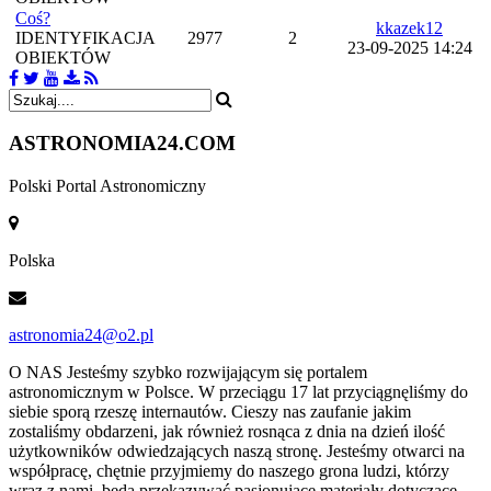
Coś?
kkazek12
IDENTYFIKACJA
2977
2
23-09-2025 14:24
OBIEKTÓW
ASTRONOMIA
24.COM
Polski Portal Astronomiczny
Polska
astronomia24@o2.pl
O NAS
Jesteśmy szybko rozwijającym się portalem
astronomicznym w Polsce. W przeciągu 17 lat przyciągnęliśmy do
siebie sporą rzeszę internautów. Cieszy nas zaufanie jakim
zostaliśmy obdarzeni, jak również rosnąca z dnia na dzień ilość
użytkowników odwiedzających naszą stronę. Jesteśmy otwarci na
współpracę, chętnie przyjmiemy do naszego grona ludzi, którzy
wraz z nami, będą przekazywać pasjonujące materiały dotyczące