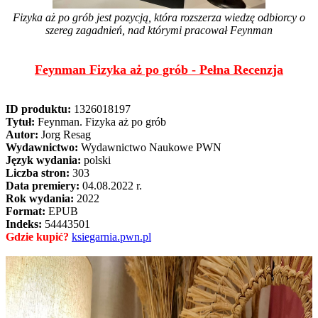
Fizyka aż po grób jest pozycją, która rozszerza wiedzę odbiorcy o
szereg zagadnień, nad którymi pracował Feynman
Feynman Fizyka aż po grób - Pełna Recenzja
ID produktu:
1326018197
Tytuł:
Feynman. Fizyka aż po grób
Autor:
Jorg Resag
Wydawnictwo:
Wydawnictwo Naukowe PWN
Język wydania:
polski
Liczba stron:
303
Data premiery:
04.08.2022 r.
Rok wydania:
2022
Format:
EPUB
Indeks:
54443501
Gdzie kupić?
ksiegarnia.pwn.pl