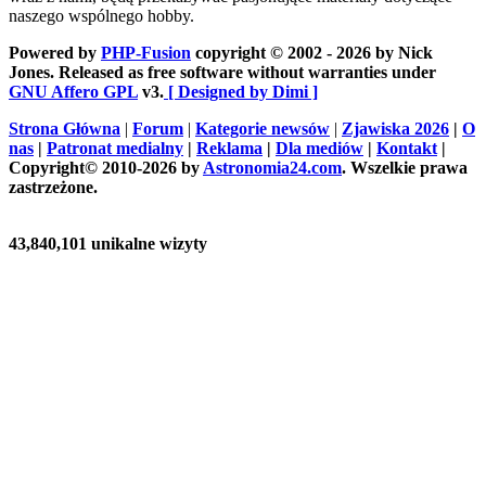
naszego wspólnego hobby.
Powered by
PHP-Fusion
copyright © 2002 - 2026 by Nick
Jones. Released as free software without warranties under
GNU Affero GPL
v3.
[ Designed by Dimi ]
Strona Główna
|
Forum
|
Kategorie newsów
|
Zjawiska 2026
|
O
nas
|
Patronat medialny
|
Reklama
|
Dla mediów
|
Kontakt
|
Copyright© 2010-2026 by
Astronomia24.com
. Wszelkie prawa
zastrzeżone.
43,840,101 unikalne wizyty