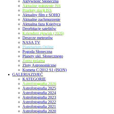
Aktywność Słoneczna
Aktualne położenie ISS
Przeloty stacji ISS
Aktualny film z SOHO
Aktualne zachmurzenie
Aktualna faza Księżyca
Deorbitacje satelitów
Kalendarz zjawisk (2026)
Deszcze meteorów
NASA TV
Planetarium Online
Pogoda Słoneczna
Planety ukł. Słonecznego
Zorza polarna
Zloty Astronomiczne
Kometa C/2012 S1 (ISON)
GALERIAZDJĘĆ
KATEGORIE
Astrofotografia 2026
Astrofotografia 2025
Astrofotografia 2024
Astrofotografia 2023
Astrofotografia 2022
Astrofotografia 2021
Astrofotografia 2020