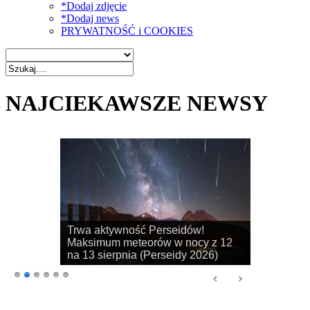
*Dodaj zdjęcie
*Dodaj news
PRYWATNOŚĆ i COOKIES
NAJCIEKAWSZE NEWSY
Rozpoczyna się sezon na
obserwacje obłoków srebrzystych!