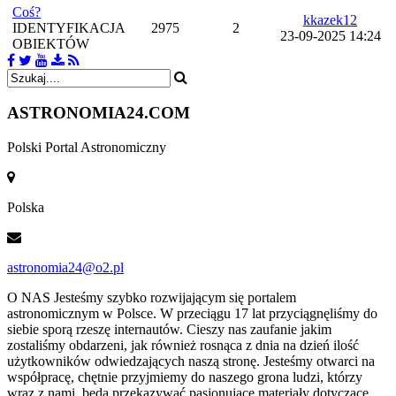
Coś?
kkazek12
IDENTYFIKACJA
2975
2
23-09-2025 14:24
OBIEKTÓW
ASTRONOMIA
24.COM
Polski Portal Astronomiczny
Polska
astronomia24@o2.pl
O NAS
Jesteśmy szybko rozwijającym się portalem
astronomicznym w Polsce. W przeciągu 17 lat przyciągnęliśmy do
siebie sporą rzeszę internautów. Cieszy nas zaufanie jakim
zostaliśmy obdarzeni, jak również rosnąca z dnia na dzień ilość
użytkowników odwiedzających naszą stronę. Jesteśmy otwarci na
współpracę, chętnie przyjmiemy do naszego grona ludzi, którzy
wraz z nami, będą przekazywać pasjonujące materiały dotyczące