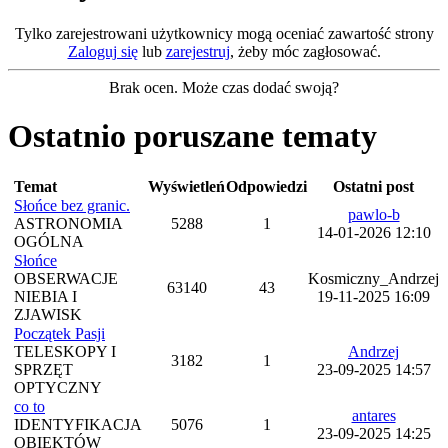
Tylko zarejestrowani użytkownicy mogą oceniać zawartość strony
Zaloguj się
lub
zarejestruj
, żeby móc zagłosować.
Brak ocen. Może czas dodać swoją?
Ostatnio poruszane tematy
Temat
Wyświetleń
Odpowiedzi
Ostatni post
Słońce bez granic.
pawlo-b
ASTRONOMIA
5288
1
14-01-2026 12:10
OGÓLNA
Słońce
OBSERWACJE
Kosmiczny_Andrzej
63140
43
NIEBIA I
19-11-2025 16:09
ZJAWISK
Początek Pasji
TELESKOPY I
Andrzej
3182
1
SPRZĘT
23-09-2025 14:57
OPTYCZNY
co to
antares
IDENTYFIKACJA
5076
1
23-09-2025 14:25
OBIEKTÓW