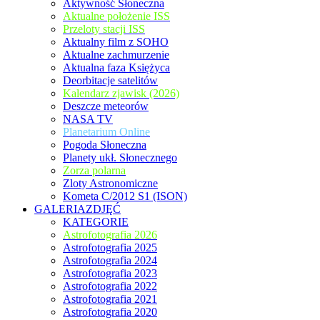
Aktywność Słoneczna
Aktualne położenie ISS
Przeloty stacji ISS
Aktualny film z SOHO
Aktualne zachmurzenie
Aktualna faza Księżyca
Deorbitacje satelitów
Kalendarz zjawisk (2026)
Deszcze meteorów
NASA TV
Planetarium Online
Pogoda Słoneczna
Planety ukł. Słonecznego
Zorza polarna
Zloty Astronomiczne
Kometa C/2012 S1 (ISON)
GALERIAZDJĘĆ
KATEGORIE
Astrofotografia 2026
Astrofotografia 2025
Astrofotografia 2024
Astrofotografia 2023
Astrofotografia 2022
Astrofotografia 2021
Astrofotografia 2020