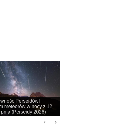
na się sezon na
je obłoków srebrzystych!