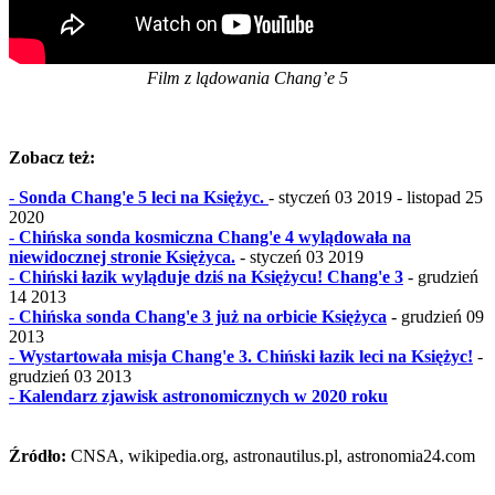
Film z lądowania Chang’e 5
Zobacz też:
-
Sonda Chang'e 5 leci na Księżyc.
- styczeń 03 2019 - listopad 25
2020
-
Chińska sonda kosmiczna Chang'e 4 wylądowała na
niewidocznej stronie Księżyca.
- styczeń 03 2019
-
Chiński łazik wyląduje dziś na Księżycu! Chang'e 3
- grudzień
14 2013
-
Chińska sonda Chang'e 3 już na orbicie Księżyca
- grudzień 09
2013
-
Wystartowała misja Chang'e 3. Chiński łazik leci na Księżyc!
-
grudzień 03 2013
-
Kalendarz zjawisk astronomicznych w 2020 roku
Źródło:
CNSA, wikipedia.org, astronautilus.pl, astronomia24.com