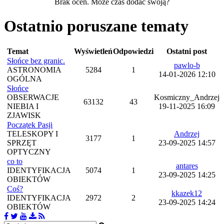
Brak ocen. Może czas dodać swoją?
Ostatnio poruszane tematy
Temat
Wyświetleń
Odpowiedzi
Ostatni post
Słońce bez granic.
pawlo-b
ASTRONOMIA
5284
1
14-01-2026 12:10
OGÓLNA
Słońce
OBSERWACJE
Kosmiczny_Andrzej
63132
43
NIEBIA I
19-11-2025 16:09
ZJAWISK
Początek Pasji
TELESKOPY I
Andrzej
3177
1
SPRZĘT
23-09-2025 14:57
OPTYCZNY
co to
antares
IDENTYFIKACJA
5074
1
23-09-2025 14:25
OBIEKTÓW
Coś?
kkazek12
IDENTYFIKACJA
2972
2
23-09-2025 14:24
OBIEKTÓW