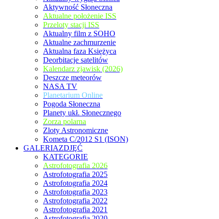
Aktywność Słoneczna
Aktualne położenie ISS
Przeloty stacji ISS
Aktualny film z SOHO
Aktualne zachmurzenie
Aktualna faza Księżyca
Deorbitacje satelitów
Kalendarz zjawisk (2026)
Deszcze meteorów
NASA TV
Planetarium Online
Pogoda Słoneczna
Planety ukł. Słonecznego
Zorza polarna
Zloty Astronomiczne
Kometa C/2012 S1 (ISON)
GALERIAZDJĘĆ
KATEGORIE
Astrofotografia 2026
Astrofotografia 2025
Astrofotografia 2024
Astrofotografia 2023
Astrofotografia 2022
Astrofotografia 2021
Astrofotografia 2020