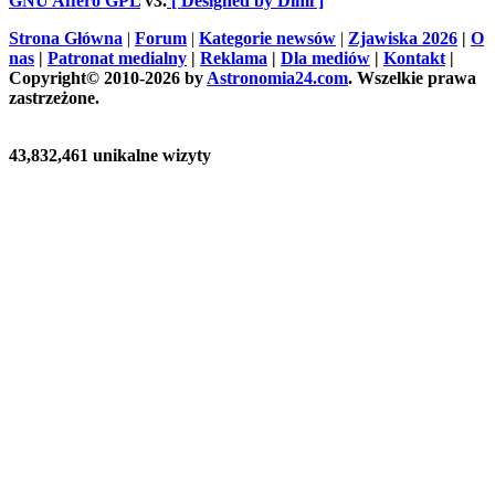
GNU Affero GPL
v3.
[ Designed by Dimi ]
Strona Główna
|
Forum
|
Kategorie newsów
|
Zjawiska 2026
|
O
nas
|
Patronat medialny
|
Reklama
|
Dla mediów
|
Kontakt
|
Copyright© 2010-2026 by
Astronomia24.com
. Wszelkie prawa
zastrzeżone.
43,832,461 unikalne wizyty