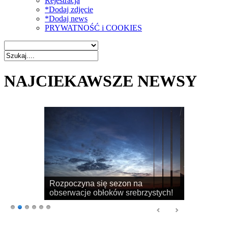
Rejestracja
*Dodaj zdjęcie
*Dodaj news
PRYWATNOŚĆ i COOKIES
NAJCIEKAWSZE NEWSY
Rozpoczyna się sezon na
obserwacje obłoków srebrzystych!