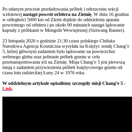
Po udanym procesie przeładowania próbek i odrzuceniu sekcji
wzlotowej
nastąpi powrót orbitera na Ziemię
. W dniu 16 grudnia
w odległości 5000 km od Ziemi dojdzie do oddzielenia aparatu
powrotnego od orbitera i po około 90 minutach nastąpi lądowanie
kapsuły z próbkami w Mongolii Wewnętrznej (Siziwang Banner).
23 listopada 2020 o godzinie 21:30 czasu polskiego Chińska
Narodowa Agencja Kosmiczna wysyłała na Księżyc sondę Chang’e
5, której głównym zadaniem było lądowanie na powierzchni
srebrnego globu oraz pobranie próbek gruntu w celu
przetransportowania ich na Ziemię. Misja Chang’e 5 jest pierwszą
misją z zadaniem przywiezienia próbek księżycowego gruntu od
czasu lotu radzieckiej Łuny 24 w 1976 roku.
W oddzielnym artykule opisaliśmy szczegóły misji Chang’e 5
-
Link
.