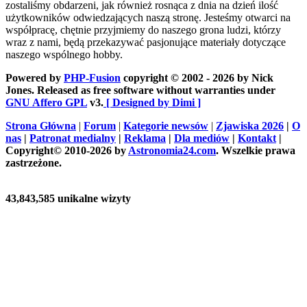
zostaliśmy obdarzeni, jak również rosnąca z dnia na dzień ilość
użytkowników odwiedzających naszą stronę. Jesteśmy otwarci na
współpracę, chętnie przyjmiemy do naszego grona ludzi, którzy
wraz z nami, będą przekazywać pasjonujące materiały dotyczące
naszego wspólnego hobby.
Powered by
PHP-Fusion
copyright © 2002 - 2026 by Nick
Jones. Released as free software without warranties under
GNU Affero GPL
v3.
[ Designed by Dimi ]
Strona Główna
|
Forum
|
Kategorie newsów
|
Zjawiska 2026
|
O
nas
|
Patronat medialny
|
Reklama
|
Dla mediów
|
Kontakt
|
Copyright© 2010-2026 by
Astronomia24.com
. Wszelkie prawa
zastrzeżone.
43,843,585 unikalne wizyty