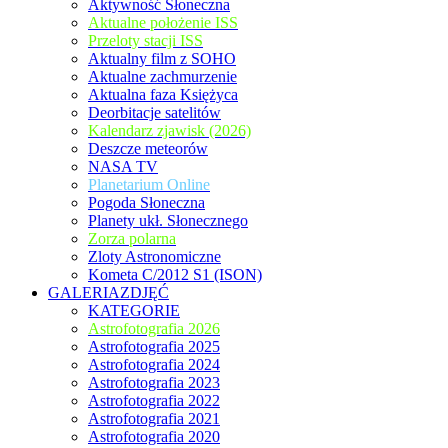
Aktywność Słoneczna
Aktualne położenie ISS
Przeloty stacji ISS
Aktualny film z SOHO
Aktualne zachmurzenie
Aktualna faza Księżyca
Deorbitacje satelitów
Kalendarz zjawisk (2026)
Deszcze meteorów
NASA TV
Planetarium Online
Pogoda Słoneczna
Planety ukł. Słonecznego
Zorza polarna
Zloty Astronomiczne
Kometa C/2012 S1 (ISON)
GALERIAZDJĘĆ
KATEGORIE
Astrofotografia 2026
Astrofotografia 2025
Astrofotografia 2024
Astrofotografia 2023
Astrofotografia 2022
Astrofotografia 2021
Astrofotografia 2020