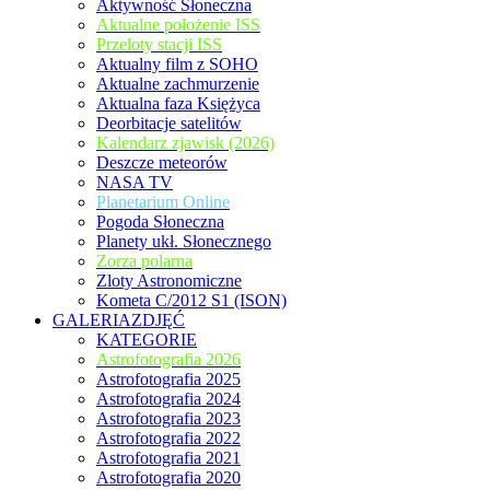
Aktywność Słoneczna
Aktualne położenie ISS
Przeloty stacji ISS
Aktualny film z SOHO
Aktualne zachmurzenie
Aktualna faza Księżyca
Deorbitacje satelitów
Kalendarz zjawisk (2026)
Deszcze meteorów
NASA TV
Planetarium Online
Pogoda Słoneczna
Planety ukł. Słonecznego
Zorza polarna
Zloty Astronomiczne
Kometa C/2012 S1 (ISON)
GALERIAZDJĘĆ
KATEGORIE
Astrofotografia 2026
Astrofotografia 2025
Astrofotografia 2024
Astrofotografia 2023
Astrofotografia 2022
Astrofotografia 2021
Astrofotografia 2020