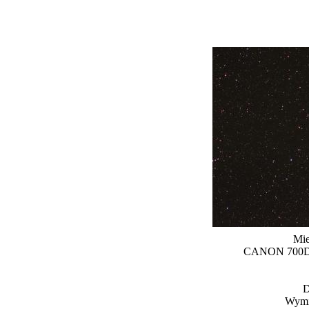
Mie
CANON 700D 
D
Wymia