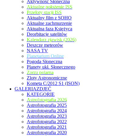
Aktywność Słoneczna
Aktualne położenie ISS
Przeloty stacji ISS
Aktualny film z SOHO
Aktualne zachmurzenie
Aktualna faza Księżyca
Deorbitacje satelitów
Kalendarz zjawisk (2026)
Deszcze meteorów
NASA TV
Planetarium Online
Pogoda Słoneczna
Planety ukł. Słonecznego
Zorza polarna
Zloty Astronomiczne
Kometa C/2012 S1 (ISON)
GALERIAZDJĘĆ
KATEGORIE
Astrofotografia 2026
Astrofotografia 2025
Astrofotografia 2024
Astrofotografia 2023
Astrofotografia 2022
Astrofotografia 2021
Astrofotografia 2020