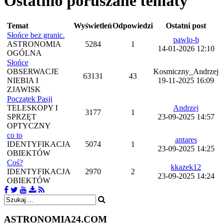
Ostatnio poruszane tematy
Temat
Wyświetleń
Odpowiedzi
Ostatni post
Słońce bez granic.
pawlo-b
ASTRONOMIA
5284
1
14-01-2026 12:10
OGÓLNA
Słońce
OBSERWACJE
Kosmiczny_Andrzej
63131
43
NIEBIA I
19-11-2025 16:09
ZJAWISK
Początek Pasji
TELESKOPY I
Andrzej
3177
1
SPRZĘT
23-09-2025 14:57
OPTYCZNY
co to
antares
IDENTYFIKACJA
5074
1
23-09-2025 14:25
OBIEKTÓW
Coś?
kkazek12
IDENTYFIKACJA
2970
2
23-09-2025 14:24
OBIEKTÓW
ASTRONOMIA
24.COM