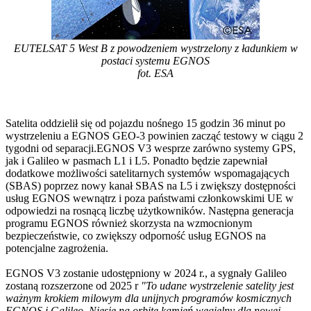
EUTELSAT 5 West B z powodzeniem wystrzelony z ładunkiem w
postaci systemu EGNOS
fot. ESA
Satelita oddzielił się od pojazdu nośnego 15 godzin 36 minut po
wystrzeleniu a EGNOS GEO-3 powinien zacząć testowy w ciągu 2
tygodni od separacji.EGNOS V3 wesprze zarówno systemy GPS,
jak i Galileo w pasmach L1 i L5. Ponadto będzie zapewniał
dodatkowe możliwości satelitarnych systemów wspomagających
(SBAS) poprzez nowy kanał SBAS na L5 i zwiększy dostępności
usług EGNOS wewnątrz i poza państwami członkowskimi UE w
odpowiedzi na rosnącą liczbę użytkowników. Następna generacja
programu EGNOS również skorzysta na wzmocnionym
bezpieczeństwie, co zwiększy odporność usług EGNOS na
potencjalne zagrożenia.
EGNOS V3 zostanie udostępniony w 2024 r., a sygnały Galileo
zostaną rozszerzone od 2025 r
"To udane wystrzelenie satelity jest
ważnym krokiem milowym dla unijnych programów kosmicznych
EGNOS i Galileo. Niesie na orbitę kamień węgielny dla nowej