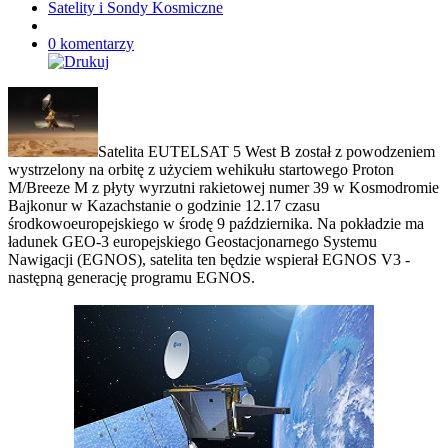
Satelity i Sondy Kosmiczne
0 komentarzy
Satelita EUTELSAT 5 West B został z powodzeniem
wystrzelony na orbitę z użyciem wehikułu startowego Proton
M/Breeze M z płyty wyrzutni rakietowej numer 39 w Kosmodromie
Bajkonur w Kazachstanie o godzinie 12.17 czasu
środkowoeuropejskiego w środę 9 października. Na pokładzie ma
ładunek GEO-3 europejskiego Geostacjonarnego Systemu
Nawigacji (EGNOS), satelita ten będzie wspierał EGNOS V3 -
następną generację programu EGNOS.