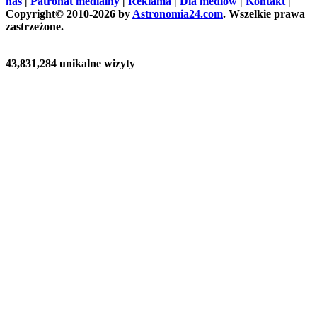
nas
|
Patronat medialny
|
Reklama
|
Dla mediów
|
Kontakt
|
Copyright© 2010-2026 by
Astronomia24.com
. Wszelkie prawa
zastrzeżone.
43,831,284 unikalne wizyty