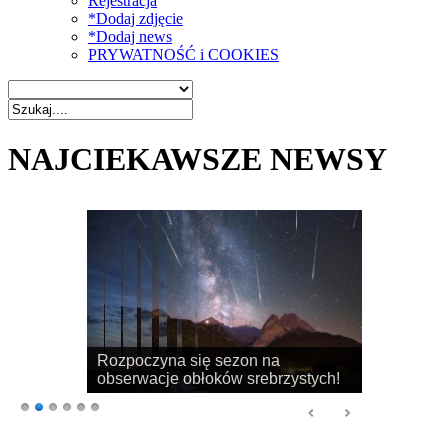
Rejestracja
*Dodaj zdjęcie
*Dodaj news
PRYWATNOŚĆ i COOKIES
NAJCIEKAWSZE NEWSY
Rozpoczyna się sezon na
obserwacje obłoków srebrzystych!