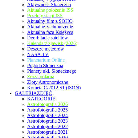
Aktywność Słoneczna
Aktualne położenie ISS
Przeloty stacji ISS
Aktualny film z SOHO
Aktualne zachmurzenie
Aktualna faza Księżyca
Deorbitacje satelitów
Kalendarz zjawisk (2026)
Deszcze meteorów
NASA TV
Planetarium Online
Pogoda Słoneczna
Planety ukł. Słonecznego
Zorza polarna
Zloty Astronomiczne
Kometa C/2012 S1 (ISON)
GALERIAZDJĘĆ
KATEGORIE
Astrofotografia 2026
Astrofotografia 2025
Astrofotografia 2024
Astrofotografia 2023
Astrofotografia 2022
Astrofotografia 2021
Astrofotografia 2020