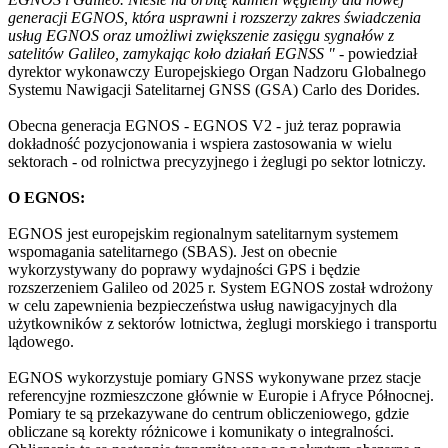
generacji EGNOS, która usprawni i rozszerzy zakres świadczenia
usług EGNOS oraz umożliwi zwiększenie zasięgu sygnałów z
satelitów Galileo, zamykając koło działań EGNSS "
- powiedział
dyrektor wykonawczy Europejskiego Organ Nadzoru Globalnego
Systemu Nawigacji Satelitarnej GNSS (GSA) Carlo des Dorides.
Obecna generacja EGNOS - EGNOS V2 - już teraz poprawia
dokładność pozycjonowania i wspiera zastosowania w wielu
sektorach - od rolnictwa precyzyjnego i żeglugi po sektor lotniczy.
O EGNOS:
EGNOS jest europejskim regionalnym satelitarnym systemem
wspomagania satelitarnego (SBAS). Jest on obecnie
wykorzystywany do poprawy wydajności GPS i będzie
rozszerzeniem Galileo od 2025 r. System EGNOS został wdrożony
w celu zapewnienia bezpieczeństwa usług nawigacyjnych dla
użytkowników z sektorów lotnictwa, żeglugi morskiego i transportu
lądowego.
EGNOS wykorzystuje pomiary GNSS wykonywane przez stacje
referencyjne rozmieszczone głównie w Europie i Afryce Północnej.
Pomiary te są przekazywane do centrum obliczeniowego, gdzie
obliczane są korekty różnicowe i komunikaty o integralności.