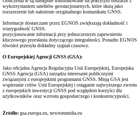
Obliczenia te są następnie transmitowane na pokrytym obszarze z
wykorzystaniem satelitów geostacjonarnych, które służą jako
rozszerzenie lub nałożenie oryginalnego komunikatu GNSS.
Informacje dostarczane przez EGNOS zwiększają dokładność i
wiarygodność GNSS.
pozycjonowanie informacji przy jednoczesnym zapewnieniu
kluczowego przesłania dotyczącego integralności. Ponadto EGNOS
również przesyła dokładny sygnał czasowy.
O Europejskiej Agencji GNSS (GSA):
Jako oficjalna Agencja Regulacyjna Unii Europejskiej, Europejska
GNSS Agencja (GSA) zarządza interesami publicznymi
związanymi z europejskimi programami GNSS. Misją GSA jest
wspieranie celów Unii Europejskiej i osiąganie najwyższego zwrotu
z europejskich inwestycji GNSS pod względem korzyści dla
użytkowników oraz wzrostu gospodarczego i konkurencyjności.
Źródło:
gsa.europa.eu, newtonmedia.eu