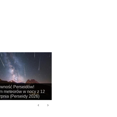
na się sezon na
je obłoków srebrzystych!