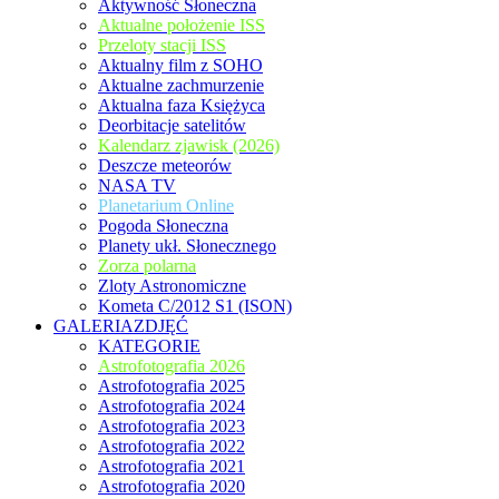
Aktywność Słoneczna
Aktualne położenie ISS
Przeloty stacji ISS
Aktualny film z SOHO
Aktualne zachmurzenie
Aktualna faza Księżyca
Deorbitacje satelitów
Kalendarz zjawisk (2026)
Deszcze meteorów
NASA TV
Planetarium Online
Pogoda Słoneczna
Planety ukł. Słonecznego
Zorza polarna
Zloty Astronomiczne
Kometa C/2012 S1 (ISON)
GALERIAZDJĘĆ
KATEGORIE
Astrofotografia 2026
Astrofotografia 2025
Astrofotografia 2024
Astrofotografia 2023
Astrofotografia 2022
Astrofotografia 2021
Astrofotografia 2020