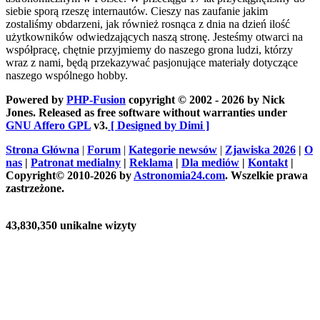
siebie sporą rzeszę internautów. Cieszy nas zaufanie jakim
zostaliśmy obdarzeni, jak również rosnąca z dnia na dzień ilość
użytkowników odwiedzających naszą stronę. Jesteśmy otwarci na
współpracę, chętnie przyjmiemy do naszego grona ludzi, którzy
wraz z nami, będą przekazywać pasjonujące materiały dotyczące
naszego wspólnego hobby.
Powered by
PHP-Fusion
copyright © 2002 - 2026 by Nick
Jones. Released as free software without warranties under
GNU Affero GPL
v3.
[ Designed by Dimi ]
Strona Główna
|
Forum
|
Kategorie newsów
|
Zjawiska 2026
|
O
nas
|
Patronat medialny
|
Reklama
|
Dla mediów
|
Kontakt
|
Copyright© 2010-2026 by
Astronomia24.com
. Wszelkie prawa
zastrzeżone.
43,830,350 unikalne wizyty