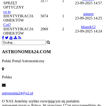
3177
1
SPRZĘT
23-09-2025 14:57
OPTYCZNY
co to
antares
IDENTYFIKACJA
5074
1
23-09-2025 14:25
OBIEKTÓW
Coś?
kkazek12
IDENTYFIKACJA
2969
2
23-09-2025 14:24
OBIEKTÓW
ASTRONOMIA
24.COM
Polski Portal Astronomiczny
Polska
astronomia24@o2.pl
O NAS
Jesteśmy szybko rozwijającym się portalem
astronomicznym w Polsce. W przeciągu 17 lat przyciągnęliśmy do