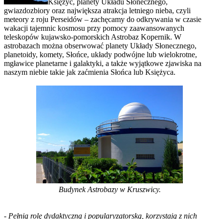
Księżyc, planety Układu Słonecznego,
gwiazdozbiory oraz największa atrakcja letniego nieba, czyli
meteory z roju Perseidów – zachęcamy do odkrywania w czasie
wakacji tajemnic kosmosu przy pomocy zaawansowanych
teleskopów kujawsko-pomorskich Astrobaz Kopernik. W
astrobazach można obserwować planety Układy Słonecznego,
planetoidy, komety, Słońce, układy podwójne lub wielokrotne,
mgławice planetarne i galaktyki, a także wyjątkowe zjawiska na
naszym niebie takie jak zaćmienia Słońca lub Księżyca.
Budynek Astrobazy w Kruszwicy.
-
Pełnią rolę dydaktyczną i popularyzatorską, korzystają z nich