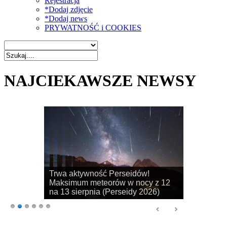
Rejestracja
*Dodaj zdjęcie
*Dodaj news
PRYWATNOŚĆ i COOKIES
NAJCIEKAWSZE NEWSY
Rozpoczyna się sezon na
obserwacje obłoków srebrzystych!