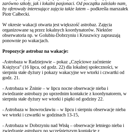
zarówno szkoły, jak i lokalni pasjonaci. Od początku zależało nam,
by oferowały interesujące zajęcia także latem
– podkreśla marszałek
Piotr Całbecki.
W okresie wakacji otwarta jest większość astrobaz. Zajęcia
organizowane są przez lokalnych koordynatorów. Niektóre
obserwatoria np. w Golubiu-Dobrzyniu i Kruszwicy zapraszają
ponownie po wakacjach.
Propozycje astrobaz na wakacje:
-Astrobaza w Radziejowie – pokaz „Częściowe zaćmienie
Księżyca” (16 lipca, od godz. 22) dla lokalnej społeczności, w
sierpniu stałe dyżury i pokazy wakacyjne we wtorki i czwartki od
godz. 21.
- Astrobaza w Żninie – w lipcu nocne obserwacje nieba i
zwiedzanie astrobazy po uprzednim kontakcie z koordynatorem, w
sierpniu stałe dyżury we wtorki i piątki od godziny 22.
- Astrobaza w Inowrocławiu – w lipcu i sierpniu obserwacje nieba
we wtorki i czwartki w godzinach 13-15,
- Astrobaza w Dobrzyniu nad Wisłą – obserwacje letniego nieba i
zwiedzanie astrobazy po wcześniejszym kontakcie z