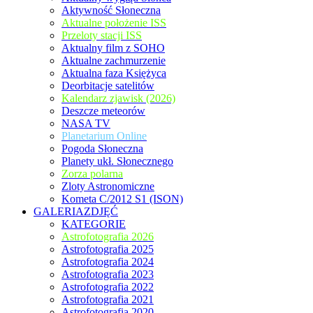
Aktywność Słoneczna
Aktualne położenie ISS
Przeloty stacji ISS
Aktualny film z SOHO
Aktualne zachmurzenie
Aktualna faza Księżyca
Deorbitacje satelitów
Kalendarz zjawisk (2026)
Deszcze meteorów
NASA TV
Planetarium Online
Pogoda Słoneczna
Planety ukł. Słonecznego
Zorza polarna
Zloty Astronomiczne
Kometa C/2012 S1 (ISON)
GALERIAZDJĘĆ
KATEGORIE
Astrofotografia 2026
Astrofotografia 2025
Astrofotografia 2024
Astrofotografia 2023
Astrofotografia 2022
Astrofotografia 2021
Astrofotografia 2020