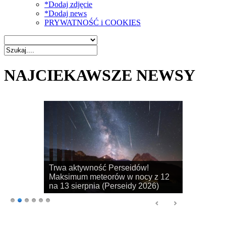
*Dodaj zdjęcie
*Dodaj news
PRYWATNOŚĆ i COOKIES
NAJCIEKAWSZE NEWSY
Rozpoczyna się sezon na
obserwacje obłoków srebrzystych!