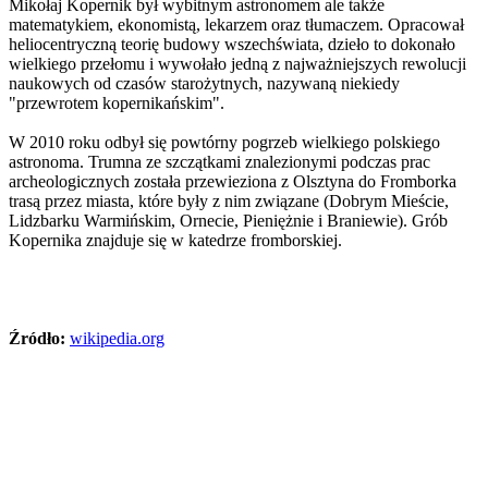
Mikołaj Kopernik był wybitnym astronomem ale także
matematykiem, ekonomistą, lekarzem oraz tłumaczem. Opracował
heliocentryczną teorię budowy wszechświata, dzieło to dokonało
wielkiego przełomu i wywołało jedną z najważniejszych rewolucji
naukowych od czasów starożytnych, nazywaną niekiedy
"przewrotem kopernikańskim".
W 2010 roku odbył się powtórny pogrzeb wielkiego polskiego
astronoma. Trumna ze szczątkami znalezionymi podczas prac
archeologicznych została przewieziona z Olsztyna do Fromborka
trasą przez miasta, które były z nim związane (Dobrym Mieście,
Lidzbarku Warmińskim, Ornecie, Pieniężnie i Braniewie). Grób
Kopernika znajduje się w katedrze fromborskiej.
Źródło:
wikipedia.org