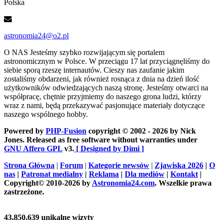
Polska
astronomia24@o2.pl
O NAS
Jesteśmy szybko rozwijającym się portalem
astronomicznym w Polsce. W przeciągu 17 lat przyciągnęliśmy do
siebie sporą rzeszę internautów. Cieszy nas zaufanie jakim
zostaliśmy obdarzeni, jak również rosnąca z dnia na dzień ilość
użytkowników odwiedzających naszą stronę. Jesteśmy otwarci na
współpracę, chętnie przyjmiemy do naszego grona ludzi, którzy
wraz z nami, będą przekazywać pasjonujące materiały dotyczące
naszego wspólnego hobby.
Powered by
PHP-Fusion
copyright © 2002 - 2026 by Nick
Jones. Released as free software without warranties under
GNU Affero GPL
v3.
[ Designed by Dimi ]
Strona Główna
|
Forum
|
Kategorie newsów
|
Zjawiska 2026
|
O
nas
|
Patronat medialny
|
Reklama
|
Dla mediów
|
Kontakt
|
Copyright© 2010-2026 by
Astronomia24.com
. Wszelkie prawa
zastrzeżone.
43,850,639 unikalne wizyty