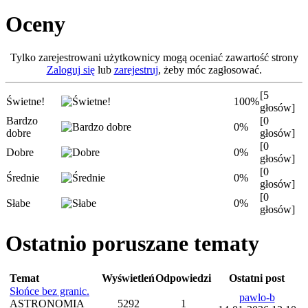
Oceny
Tylko zarejestrowani użytkownicy mogą oceniać zawartość strony
Zaloguj się
lub
zarejestruj
, żeby móc zagłosować.
[5
Świetne!
100%
głosów]
Bardzo
[0
0%
dobre
głosów]
[0
Dobre
0%
głosów]
[0
Średnie
0%
głosów]
[0
Słabe
0%
głosów]
Ostatnio poruszane tematy
Temat
Wyświetleń
Odpowiedzi
Ostatni post
Słońce bez granic.
pawlo-b
ASTRONOMIA
5292
1