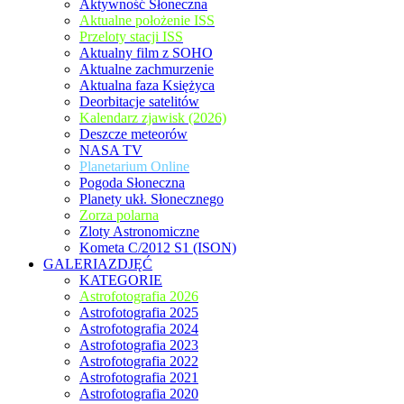
Aktywność Słoneczna
Aktualne położenie ISS
Przeloty stacji ISS
Aktualny film z SOHO
Aktualne zachmurzenie
Aktualna faza Księżyca
Deorbitacje satelitów
Kalendarz zjawisk (2026)
Deszcze meteorów
NASA TV
Planetarium Online
Pogoda Słoneczna
Planety ukł. Słonecznego
Zorza polarna
Zloty Astronomiczne
Kometa C/2012 S1 (ISON)
GALERIAZDJĘĆ
KATEGORIE
Astrofotografia 2026
Astrofotografia 2025
Astrofotografia 2024
Astrofotografia 2023
Astrofotografia 2022
Astrofotografia 2021
Astrofotografia 2020