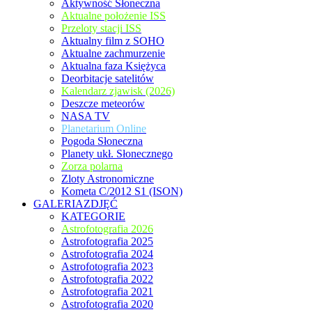
Aktywność Słoneczna
Aktualne położenie ISS
Przeloty stacji ISS
Aktualny film z SOHO
Aktualne zachmurzenie
Aktualna faza Księżyca
Deorbitacje satelitów
Kalendarz zjawisk (2026)
Deszcze meteorów
NASA TV
Planetarium Online
Pogoda Słoneczna
Planety ukł. Słonecznego
Zorza polarna
Zloty Astronomiczne
Kometa C/2012 S1 (ISON)
GALERIAZDJĘĆ
KATEGORIE
Astrofotografia 2026
Astrofotografia 2025
Astrofotografia 2024
Astrofotografia 2023
Astrofotografia 2022
Astrofotografia 2021
Astrofotografia 2020