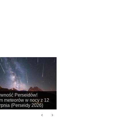
na się sezon na
je obłoków srebrzystych!