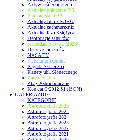
Aktywność Słoneczna
Aktualne położenie ISS
Przeloty stacji ISS
Aktualny film z SOHO
Aktualne zachmurzenie
Aktualna faza Księżyca
Deorbitacje satelitów
Kalendarz zjawisk (2026)
Deszcze meteorów
NASA TV
Planetarium Online
Pogoda Słoneczna
Planety ukł. Słonecznego
Zorza polarna
Zloty Astronomiczne
Kometa C/2012 S1 (ISON)
GALERIAZDJĘĆ
KATEGORIE
Astrofotografia 2026
Astrofotografia 2025
Astrofotografia 2024
Astrofotografia 2023
Astrofotografia 2022
Astrofotografia 2021
Astrofotografia 2020