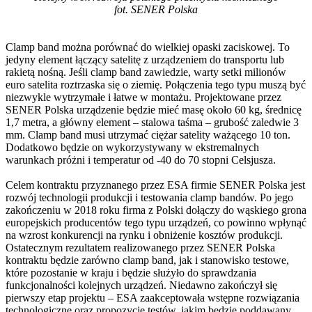
fot. SENER Polska
Clamp band można porównać do wielkiej opaski zaciskowej. To
jedyny element łączący satelitę z urządzeniem do transportu lub
rakietą nośną. Jeśli clamp band zawiedzie, warty setki milionów
euro satelita roztrzaska się o ziemię. Połączenia tego typu muszą być
niezwykle wytrzymałe i łatwe w montażu. Projektowane przez
SENER Polska urządzenie będzie mieć masę około 60 kg, średnicę
1,7 metra, a główny element – stalowa taśma – grubość zaledwie 3
mm. Clamp band musi utrzymać ciężar satelity ważącego 10 ton.
Dodatkowo będzie on wykorzystywany w ekstremalnych
warunkach próżni i temperatur od -40 do 70 stopni Celsjusza.
Celem kontraktu przyznanego przez ESA firmie SENER Polska jest
rozwój technologii produkcji i testowania clamp bandów. Po jego
zakończeniu w 2018 roku firma z Polski dołączy do wąskiego grona
europejskich producentów tego typu urządzeń, co powinno wpłynąć
na wzrost konkurencji na rynku i obniżenie kosztów produkcji.
Ostatecznym rezultatem realizowanego przez SENER Polska
kontraktu będzie zarówno clamp band, jak i stanowisko testowe,
które pozostanie w kraju i będzie służyło do sprawdzania
funkcjonalności kolejnych urządzeń. Niedawno zakończył się
pierwszy etap projektu – ESA zaakceptowała wstępne rozwiązania
technologiczne oraz propozycje testów, jakim będzie poddawany