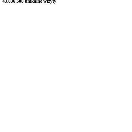
43,836,508 unikalne wizyty