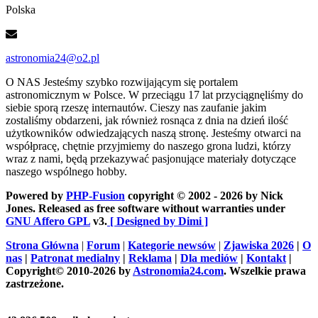
Polska
astronomia24@o2.pl
O NAS
Jesteśmy szybko rozwijającym się portalem
astronomicznym w Polsce. W przeciągu 17 lat przyciągnęliśmy do
siebie sporą rzeszę internautów. Cieszy nas zaufanie jakim
zostaliśmy obdarzeni, jak również rosnąca z dnia na dzień ilość
użytkowników odwiedzających naszą stronę. Jesteśmy otwarci na
współpracę, chętnie przyjmiemy do naszego grona ludzi, którzy
wraz z nami, będą przekazywać pasjonujące materiały dotyczące
naszego wspólnego hobby.
Powered by
PHP-Fusion
copyright © 2002 - 2026 by Nick
Jones. Released as free software without warranties under
GNU Affero GPL
v3.
[ Designed by Dimi ]
Strona Główna
|
Forum
|
Kategorie newsów
|
Zjawiska 2026
|
O
nas
|
Patronat medialny
|
Reklama
|
Dla mediów
|
Kontakt
|
Copyright© 2010-2026 by
Astronomia24.com
. Wszelkie prawa
zastrzeżone.