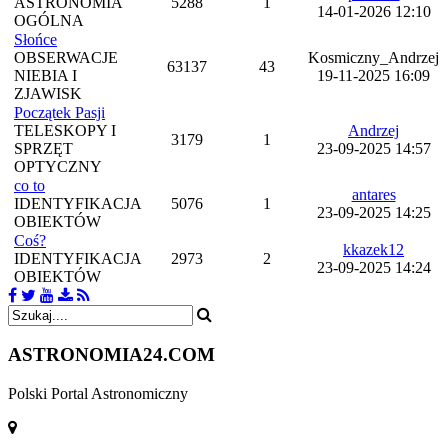
ASTRONOMIA
5288
1
14-01-2026 12:10
OGÓLNA
Słońce
OBSERWACJE
Kosmiczny_Andrzej
63137
43
NIEBIA I
19-11-2025 16:09
ZJAWISK
Początek Pasji
TELESKOPY I
Andrzej
3179
1
SPRZĘT
23-09-2025 14:57
OPTYCZNY
co to
antares
IDENTYFIKACJA
5076
1
23-09-2025 14:25
OBIEKTÓW
Coś?
kkazek12
IDENTYFIKACJA
2973
2
23-09-2025 14:24
OBIEKTÓW
ASTRONOMIA
24.COM
Polski Portal Astronomiczny