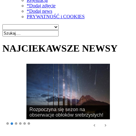
Rejestracja
*Dodaj zdjęcie
*Dodaj news
PRYWATNOŚĆ i COOKIES
NAJCIEKAWSZE NEWSY
Rozpoczyna się sezon na
obserwacje obłoków srebrzystych!