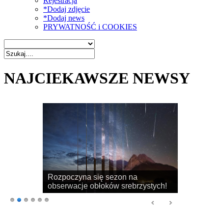
Rejestracja
*Dodaj zdjęcie
*Dodaj news
PRYWATNOŚĆ i COOKIES
NAJCIEKAWSZE NEWSY
Rozpoczyna się sezon na
obserwacje obłoków srebrzystych!