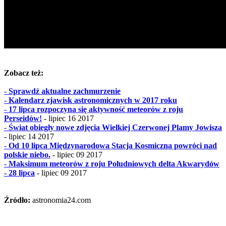
Zobacz też:
-
Sprawdź aktualne zachmurzenie
-
Kalendarz zjawisk astronomicznych w 2017 roku
-
17 lipca rozpoczyna się aktywność meteorów z roju
Perseidów!
- lipiec 16 2017
-
Świat obiegły nowe zdjęcia Wielkiej Czerwonej Plamy Jowisza
- lipiec 14 2017
-
Od 10 lipca Międzynarodowa Stacja Kosmiczna powróci nad
polskie niebo.
- lipiec 09 2017
-
Maksimum meteorów z roju Południowych delta Akwarydów
- 28 lipca
- lipiec 09 2017
Źródło:
astronomia24.com