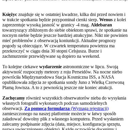
Księżyc
znajduje się w ostatniej kwadrze, kilka dni przed nowiem i
w trakcie spotkania będzie przypominał cienki sierp.
Wenus
z kolei
zaprezentuje wysoką jasność w granicy -4 mag.
Aldebaran
towarzyszący zbliżonym do siebie obiektom sprawi, że spotkanie na
nocnym niebie będzie jeszcze bardziej atrakcyjne. Nikt nie powinien
mieć problemów z obserwacją koniunkcji. Aktualne prognozy
pogody są obiecujące. W czwartek temperatura powietrza ma
przekroczyć w ciągu dnia 30 stopni Celsjusza. Burze i
zachmurzenie przewidywane są dopiero na weekend.
To kolejne ciekawe
wydarzenie
astronomiczne w lipcu. Swoją
aktywność rozpoczęły meteory z roju Perseidów. Na nocne niebo
powróciła Międzynarodowa Stacja Kosmiczna ISS, a NASA
opublikowała zdjęcia ze spotkania sondy Juno z Wielką Czerwoną
Plamą Jowisza. A to z pewnością jeszcze nie koniec atrakcji.
Zachęcamy
również wszystkich obserwatorów nieba do wysyłania
własnych fotografii wykonanych podczas samodzielnych
obserwacji.
Za pomocą formularza
(Wymaga rejestracji)
zamieszczonego na naszej platformie możecie w łatwy sposób
załadować dowolny plik z własnego komputera. Przed wysłaniem
zalecamy podpisanie zdjęcia (data, miejsce, konfiguracja sprzętu,
nazwa uwiecznionego obiektu). Każde oczywiście docenimy i