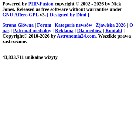
Powered by
PHP-Fusion
copyright © 2002 - 2026 by Nick
Jones. Released as free software without warranties under
GNU Affero GPL
v3.
[ Designed by Dimi ]
Strona Główna
|
Forum
|
Kategorie newsów
|
Zjawiska 2026
|
O
nas
|
Patronat medialny
|
Reklama
|
Dla mediów
|
Kontakt
|
Copyright© 2010-2026 by
Astronomia24.com
. Wszelkie prawa
zastrzeżone.
43,833,711 unikalne wizyty