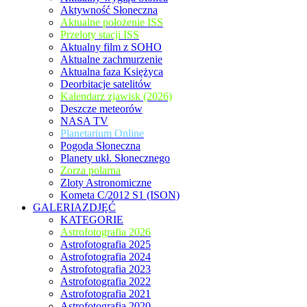
Aktywność Słoneczna
Aktualne położenie ISS
Przeloty stacji ISS
Aktualny film z SOHO
Aktualne zachmurzenie
Aktualna faza Księżyca
Deorbitacje satelitów
Kalendarz zjawisk (2026)
Deszcze meteorów
NASA TV
Planetarium Online
Pogoda Słoneczna
Planety ukł. Słonecznego
Zorza polarna
Zloty Astronomiczne
Kometa C/2012 S1 (ISON)
GALERIAZDJĘĆ
KATEGORIE
Astrofotografia 2026
Astrofotografia 2025
Astrofotografia 2024
Astrofotografia 2023
Astrofotografia 2022
Astrofotografia 2021
Astrofotografia 2020