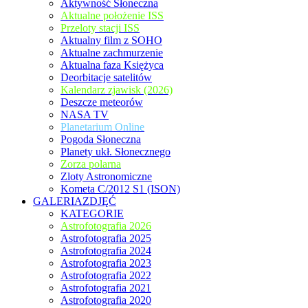
Aktywność Słoneczna
Aktualne położenie ISS
Przeloty stacji ISS
Aktualny film z SOHO
Aktualne zachmurzenie
Aktualna faza Księżyca
Deorbitacje satelitów
Kalendarz zjawisk (2026)
Deszcze meteorów
NASA TV
Planetarium Online
Pogoda Słoneczna
Planety ukł. Słonecznego
Zorza polarna
Zloty Astronomiczne
Kometa C/2012 S1 (ISON)
GALERIAZDJĘĆ
KATEGORIE
Astrofotografia 2026
Astrofotografia 2025
Astrofotografia 2024
Astrofotografia 2023
Astrofotografia 2022
Astrofotografia 2021
Astrofotografia 2020