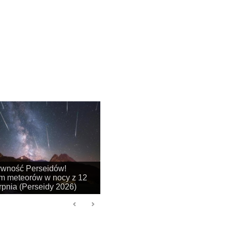
na się sezon na
je obłoków srebrzystych!