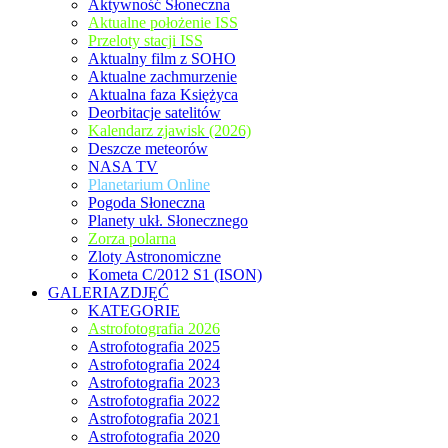
Aktywność Słoneczna
Aktualne położenie ISS
Przeloty stacji ISS
Aktualny film z SOHO
Aktualne zachmurzenie
Aktualna faza Księżyca
Deorbitacje satelitów
Kalendarz zjawisk (2026)
Deszcze meteorów
NASA TV
Planetarium Online
Pogoda Słoneczna
Planety ukł. Słonecznego
Zorza polarna
Zloty Astronomiczne
Kometa C/2012 S1 (ISON)
GALERIAZDJĘĆ
KATEGORIE
Astrofotografia 2026
Astrofotografia 2025
Astrofotografia 2024
Astrofotografia 2023
Astrofotografia 2022
Astrofotografia 2021
Astrofotografia 2020