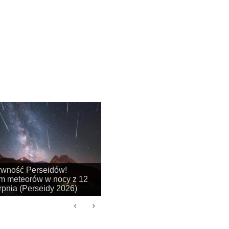
na się sezon na
je obłoków srebrzystych!