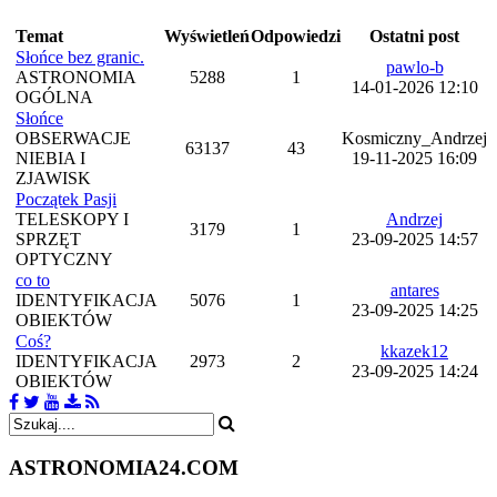
Temat
Wyświetleń
Odpowiedzi
Ostatni post
Słońce bez granic.
pawlo-b
ASTRONOMIA
5288
1
14-01-2026 12:10
OGÓLNA
Słońce
OBSERWACJE
Kosmiczny_Andrzej
63137
43
NIEBIA I
19-11-2025 16:09
ZJAWISK
Początek Pasji
TELESKOPY I
Andrzej
3179
1
SPRZĘT
23-09-2025 14:57
OPTYCZNY
co to
antares
IDENTYFIKACJA
5076
1
23-09-2025 14:25
OBIEKTÓW
Coś?
kkazek12
IDENTYFIKACJA
2973
2
23-09-2025 14:24
OBIEKTÓW
ASTRONOMIA
24.COM