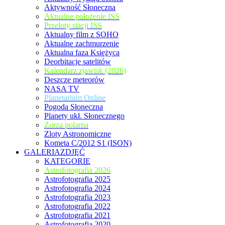
Aktywność Słoneczna
Aktualne położenie ISS
Przeloty stacji ISS
Aktualny film z SOHO
Aktualne zachmurzenie
Aktualna faza Księżyca
Deorbitacje satelitów
Kalendarz zjawisk (2026)
Deszcze meteorów
NASA TV
Planetarium Online
Pogoda Słoneczna
Planety ukł. Słonecznego
Zorza polarna
Zloty Astronomiczne
Kometa C/2012 S1 (ISON)
GALERIAZDJĘĆ
KATEGORIE
Astrofotografia 2026
Astrofotografia 2025
Astrofotografia 2024
Astrofotografia 2023
Astrofotografia 2022
Astrofotografia 2021
Astrofotografia 2020