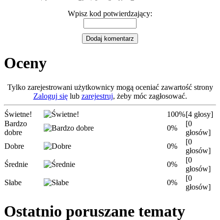
Wpisz kod potwierdzający:
Oceny
Tylko zarejestrowani użytkownicy mogą oceniać zawartość strony
Zaloguj się
lub
zarejestruj
, żeby móc zagłosować.
Świetne!
100%
[4 głosy]
Bardzo
[0
0%
dobre
głosów]
[0
Dobre
0%
głosów]
[0
Średnie
0%
głosów]
[0
Słabe
0%
głosów]
Ostatnio poruszane tematy