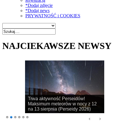
Rejestracja
*Dodaj zdjęcie
*Dodaj news
PRYWATNOŚĆ i COOKIES
NAJCIEKAWSZE NEWSY
Rozpoczyna się sezon na
obserwacje obłoków srebrzystych!