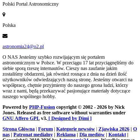
Polski Portal Astronomiczny
Polska
astronomia24@o2.pl
O NAS
Jesteśmy szybko rozwijającym się portalem
astronomicznym w Polsce. W przeciągu 17 lat przyciągnęliśmy do
siebie sporą rzeszę internautów. Cieszy nas zaufanie jakim
zostaliśmy obdarzeni, jak również rosnąca z dnia na dzień ilość
użytkowników odwiedzających naszą stronę. Jesteśmy otwarci na
współpracę, chętnie przyjmiemy do naszego grona ludzi, którzy
wraz z nami, będą przekazywać pasjonujące materiały dotyczące
naszego wspólnego hobby.
Powered by
PHP-Fusion
copyright © 2002 - 2026 by Nick
Jones. Released as free software without warranties under
GNU Affero GPL
v3.
[ Designed by Dimi ]
Strona Główna
|
Forum
|
Kategorie newsów
|
Zjawiska 2026
|
O
nas
|
Patronat medialny
|
Reklama
|
Dla mediów
|
Kontakt
|