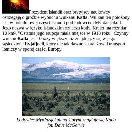
Prezydent Islandii oraz brytyjscy naukowcy
ostrzegają o groźbie wybuchu wulkanu
Katla
. Wulkan ten położony
jest w południowej części Islandii pod lodowcem Mýrdalsjökull.
Jego nazwa w języku islandzkim oznacza kotły. Krater ma rozmiar
10 km². "Ostatnia jego erupcja miała miejsce w 1918 roku" Czynny
wulkan
Katla
jest 10 razy większy niż znajdujący się w jego
sąsiedztwie
Eyjafjoell
, który nie tak dawno sparaliżował transport
lotniczy w sporej części Europy.
Lodowiec Mýrdalsjökull na którym znajduje się Katla
fot. Dave McGarvie