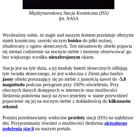
Międzynarodowa Stacja Kosmiczna (ISS)
fot. NASA
Wyobraźmy sobie, że nagle nad naszym domem przelatuje olbrzymi
statek kosmiczny, szeroki niczym
boisko
do piłki nożnej,
zbudowany z ogniw słonecznych. Ten niesamowity obiekt pojawia
się niemal codziennie na nocnym niebie i możemy obserwować go
bez większego wysiłku
nieuzbrojonym
okiem.
Stacja jest na tyle duża, a jej moduły baterii słonecznych odbijają
tyle światła słonecznego, że jest widoczna z Ziemi jako bardzo
jasny
obiekt poruszający się po niebie z jasnością nawet do
-5,8
magnitudo
podczas perygeum przy 100% oświetleniu. Przy
obecnych danych dostępnych w internecie oraz możliwości
śledzenia położenia stacji na żywo jesteśmy w stanie przewidzieć
pojawienie się jej na nocnym niebie z dokładnością do
kilkunastu
sekund
.
Poniżej przedstawiamy widoczne
przeloty
stacji (ISS) na najbliższe
dni. Przypominamy również o możliwości śledzenia
aktualnego
położenia stacji
na naszym portalu.