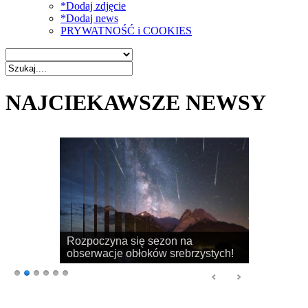
*Dodaj zdjęcie
*Dodaj news
PRYWATNOŚĆ i COOKIES
NAJCIEKAWSZE NEWSY
Rozpoczyna się sezon na
obserwacje obłoków srebrzystych!