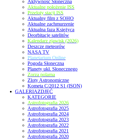
Aktywność Słoneczna
Aktualne położenie ISS
Przeloty stacji ISS
Aktualny film z SOHO
Aktualne zachmurzenie
Aktualna faza Księżyca
Deorbitacje satelitów
Kalendarz zjawisk (2026)
Deszcze meteorów
NASA TV
Planetarium Online
Pogoda Słoneczna
Planety ukł. Słonecznego
Zorza polarna
Zloty Astronomiczne
Kometa C/2012 S1 (ISON)
GALERIAZDJĘĆ
KATEGORIE
Astrofotografia 2026
Astrofotografia 2025
Astrofotografia 2024
Astrofotografia 2023
Astrofotografia 2022
Astrofotografia 2021
Astrofotografia 2020