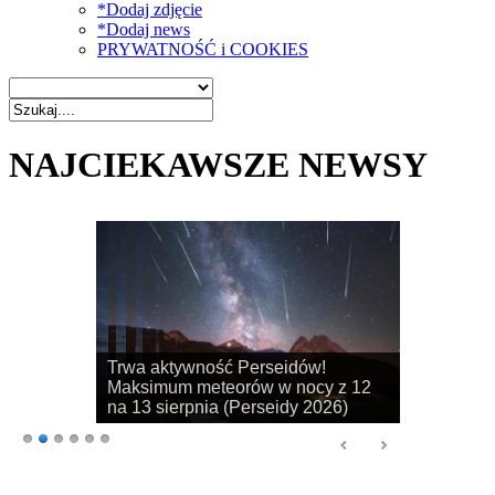
*Dodaj zdjęcie
*Dodaj news
PRYWATNOŚĆ i COOKIES
NAJCIEKAWSZE NEWSY
Rozpoczyna się sezon na
obserwacje obłoków srebrzystych!