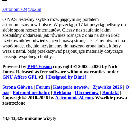
astronomia24@o2.pl
O NAS
Jesteśmy szybko rozwijającym się portalem
astronomicznym w Polsce. W przeciągu 17 lat przyciągnęliśmy do
siebie sporą rzeszę internautów. Cieszy nas zaufanie jakim
zostaliśmy obdarzeni, jak również rosnąca z dnia na dzień ilość
użytkowników odwiedzających naszą stronę. Jesteśmy otwarci na
współpracę, chętnie przyjmiemy do naszego grona ludzi, którzy
wraz z nami, będą przekazywać pasjonujące materiały dotyczące
naszego wspólnego hobby.
Powered by
PHP-Fusion
copyright © 2002 - 2026 by Nick
Jones. Released as free software without warranties under
GNU Affero GPL
v3.
[ Designed by Dimi ]
Strona Główna
|
Forum
|
Kategorie newsów
|
Zjawiska 2026
|
O
nas
|
Patronat medialny
|
Reklama
|
Dla mediów
|
Kontakt
|
Copyright© 2010-2026 by
Astronomia24.com
. Wszelkie prawa
zastrzeżone.
43,843,329 unikalne wizyty