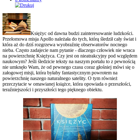
Księżyc od dawna budzi zainteresowanie ludzkości.
Przełomowa misja Apollo należała do tych, którą śledził cały świat i
która aż do dziś rozgrzewa wyobraźnię obserwatorów nocnego
nieba. Często zadajecie nam pytanie - dlaczego człowiek nie wraca
na powierzchnię Księżyca. Czy jest on nieatrakcyjny pod względem
naukowym? Jeśli śledzicie teksty na naszym portalu to z pewnością
nie umknęło Wam, że od pewnego czasu coraz głośniej mówi się o
załogowej misji, która byłaby fantastycznym powrotem na
powierzchnię naszego naturalnego satelity. O tym również
przeczytacie w omawianej książce, która opowiada o przeszłości,
teraźniejszości i przyszłości tego pięknego obiektu.