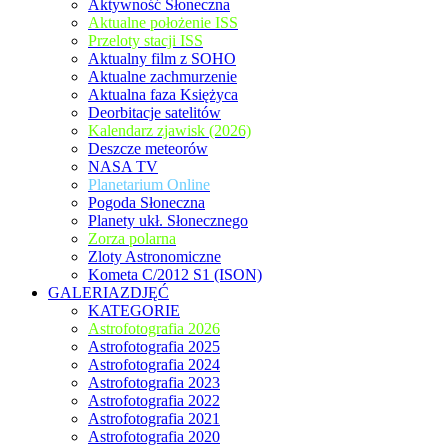
Aktywność Słoneczna
Aktualne położenie ISS
Przeloty stacji ISS
Aktualny film z SOHO
Aktualne zachmurzenie
Aktualna faza Księżyca
Deorbitacje satelitów
Kalendarz zjawisk (2026)
Deszcze meteorów
NASA TV
Planetarium Online
Pogoda Słoneczna
Planety ukł. Słonecznego
Zorza polarna
Zloty Astronomiczne
Kometa C/2012 S1 (ISON)
GALERIAZDJĘĆ
KATEGORIE
Astrofotografia 2026
Astrofotografia 2025
Astrofotografia 2024
Astrofotografia 2023
Astrofotografia 2022
Astrofotografia 2021
Astrofotografia 2020