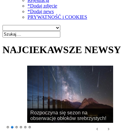
Rejestracja
*Dodaj zdjęcie
*Dodaj news
PRYWATNOŚĆ i COOKIES
NAJCIEKAWSZE NEWSY
Rozpoczyna się sezon na
obserwacje obłoków srebrzystych!