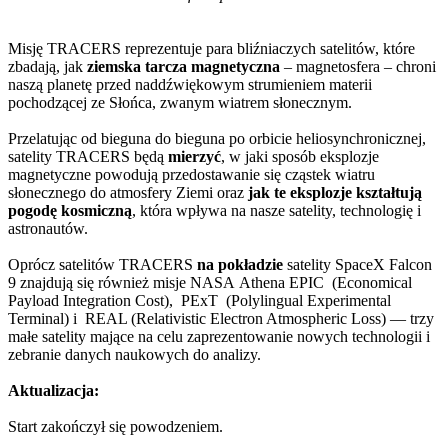
Misję TRACERS reprezentuje para bliźniaczych satelitów, które
zbadają, jak
ziemska tarcza magnetyczna
– magnetosfera – chroni
naszą planetę przed naddźwiękowym strumieniem materii
pochodzącej ze Słońca, zwanym wiatrem słonecznym.
Przelatując od bieguna do bieguna po orbicie heliosynchronicznej,
satelity TRACERS będą
mierzyć
, w jaki sposób eksplozje
magnetyczne powodują przedostawanie się cząstek wiatru
słonecznego do atmosfery Ziemi oraz
jak te eksplozje kształtują
pogodę kosmiczną
, która wpływa na nasze satelity, technologię i
astronautów.
Oprócz satelitów TRACERS
na pokładzie
satelity SpaceX Falcon
9 znajdują się również misje NASA Athena EPIC (Economical
Payload Integration Cost), PExT (Polylingual Experimental
Terminal) i REAL (Relativistic Electron Atmospheric Loss) — trzy
małe satelity mające na celu zaprezentowanie nowych technologii i
zebranie danych naukowych do analizy.
Aktualizacja:
Start zakończył się powodzeniem.