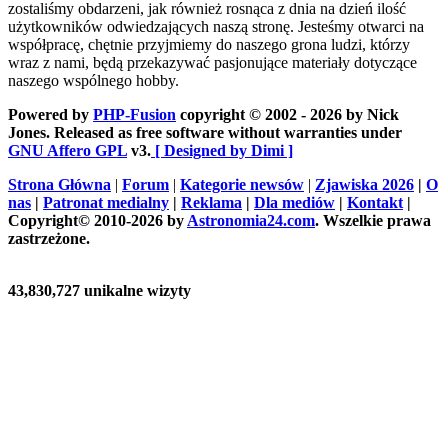
zostaliśmy obdarzeni, jak również rosnąca z dnia na dzień ilość
użytkowników odwiedzających naszą stronę. Jesteśmy otwarci na
współpracę, chętnie przyjmiemy do naszego grona ludzi, którzy
wraz z nami, będą przekazywać pasjonujące materiały dotyczące
naszego wspólnego hobby.
Powered by
PHP-Fusion
copyright © 2002 - 2026 by Nick
Jones. Released as free software without warranties under
GNU Affero GPL
v3.
[ Designed by Dimi ]
Strona Główna
|
Forum
|
Kategorie newsów
|
Zjawiska 2026
|
O
nas
|
Patronat medialny
|
Reklama
|
Dla mediów
|
Kontakt
|
Copyright© 2010-2026 by
Astronomia24.com
. Wszelkie prawa
zastrzeżone.
43,830,727 unikalne wizyty