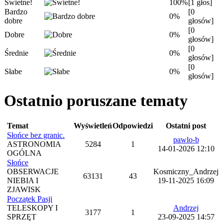
Świetne!
100%
[1 głos]
Bardzo
[0
0%
dobre
głosów]
[0
Dobre
0%
głosów]
[0
Średnie
0%
głosów]
[0
Słabe
0%
głosów]
Ostatnio poruszane tematy
Temat
Wyświetleń
Odpowiedzi
Ostatni post
Słońce bez granic.
pawlo-b
ASTRONOMIA
5284
1
14-01-2026 12:10
OGÓLNA
Słońce
OBSERWACJE
Kosmiczny_Andrzej
63131
43
NIEBIA I
19-11-2025 16:09
ZJAWISK
Początek Pasji
TELESKOPY I
Andrzej
3177
1
SPRZĘT
23-09-2025 14:57