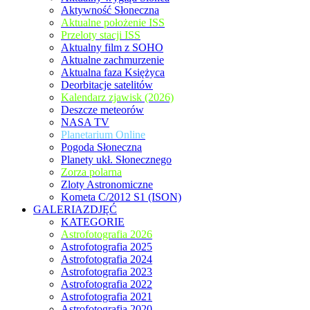
Aktywność Słoneczna
Aktualne położenie ISS
Przeloty stacji ISS
Aktualny film z SOHO
Aktualne zachmurzenie
Aktualna faza Księżyca
Deorbitacje satelitów
Kalendarz zjawisk (2026)
Deszcze meteorów
NASA TV
Planetarium Online
Pogoda Słoneczna
Planety ukł. Słonecznego
Zorza polarna
Zloty Astronomiczne
Kometa C/2012 S1 (ISON)
GALERIAZDJĘĆ
KATEGORIE
Astrofotografia 2026
Astrofotografia 2025
Astrofotografia 2024
Astrofotografia 2023
Astrofotografia 2022
Astrofotografia 2021
Astrofotografia 2020