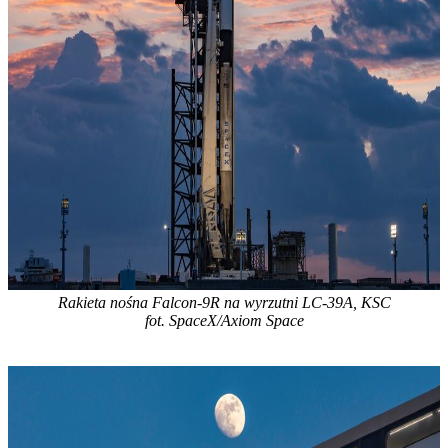
Rakieta nośna Falcon-9R na wyrzutni LC-39A, KSC
fot. SpaceX/Axiom Space