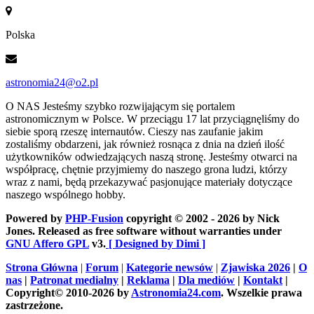
Polska
astronomia24@o2.pl
O NAS
Jesteśmy szybko rozwijającym się portalem
astronomicznym w Polsce. W przeciągu 17 lat przyciągnęliśmy do
siebie sporą rzeszę internautów. Cieszy nas zaufanie jakim
zostaliśmy obdarzeni, jak również rosnąca z dnia na dzień ilość
użytkowników odwiedzających naszą stronę. Jesteśmy otwarci na
współpracę, chętnie przyjmiemy do naszego grona ludzi, którzy
wraz z nami, będą przekazywać pasjonujące materiały dotyczące
naszego wspólnego hobby.
Powered by
PHP-Fusion
copyright © 2002 - 2026 by Nick
Jones. Released as free software without warranties under
GNU Affero GPL
v3.
[ Designed by Dimi ]
Strona Główna
|
Forum
|
Kategorie newsów
|
Zjawiska 2026
|
O
nas
|
Patronat medialny
|
Reklama
|
Dla mediów
|
Kontakt
|
Copyright© 2010-2026 by
Astronomia24.com
. Wszelkie prawa
zastrzeżone.