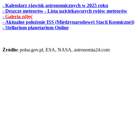
-
Kalendarz zjawisk astronomicznych w 2025 roku
-
Deszcze meteorów - Lista najciekawszych rojów meteorów
-
Galeria zdjęć
-
Aktualne położenie ISS (Międzynarodowej Stacji Kosmicznej)
-
Stellarium planetarium Online
Źródło:
polsa.gov.pl, ESA, NASA, astronomia24.com