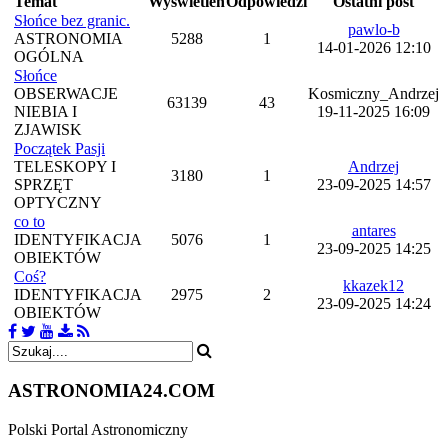
Temat
Wyświetleń
Odpowiedzi
Ostatni post
Słońce bez granic.
pawlo-b
ASTRONOMIA
5288
1
14-01-2026 12:10
OGÓLNA
Słońce
OBSERWACJE
Kosmiczny_Andrzej
63139
43
NIEBIA I
19-11-2025 16:09
ZJAWISK
Początek Pasji
TELESKOPY I
Andrzej
3180
1
SPRZĘT
23-09-2025 14:57
OPTYCZNY
co to
antares
IDENTYFIKACJA
5076
1
23-09-2025 14:25
OBIEKTÓW
Coś?
kkazek12
IDENTYFIKACJA
2975
2
23-09-2025 14:24
OBIEKTÓW
ASTRONOMIA
24.COM
Polski Portal Astronomiczny