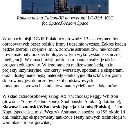
Rakieta nośna Falcon-9R na wyrzutni LC-39A, KSC
fot. SpaceX/Axiom Space
W ramach misji IGNIS Polak przeprowadzi 13 eksperymentów
opracowanych przez polskie firmy i uczelnie wyższe. Zakres badań
będzie szeroki i obejmie, m.in. zdrowie astronautów, mikrobiom,
nowe materiały oraz technologie, w tym wykorzystanie sztucznej
inteligencji. W ramach misji polski astronauta zrealizuje także
program edukacyjny. W jego ramach realizowane będą, m.in.
projekty inżynieryjne, konkursy, warsztaty, spotkania z ekspertami
oraz udostępniane będą materiały edukacyjne dla szkół. Program
skierowany jest do uczniów szkół podstawowych i
ponadpodstawowych, studentów, nauczycieli oraz edukatorów.
W skład czteroosobowej załogi Ax-4 wchodzą: Peggy Whitson
(dowódca/Stany Zjednoczone), Shubhanshu Shukla (pilot/Indie),
Sławosz Uznański-Wiśniewski (specjalista misji/Polska)
, Tibor
Kapu (specjalista misji/Węgry). Astronauci spędzą na ISS około 14
dni, realizując eksperymenty naukowe i testy nowych technologii w
warunkach mikrograwitacji.