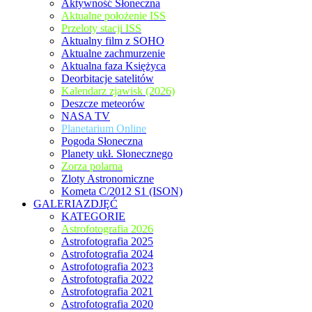
Aktywność Słoneczna
Aktualne położenie ISS
Przeloty stacji ISS
Aktualny film z SOHO
Aktualne zachmurzenie
Aktualna faza Księżyca
Deorbitacje satelitów
Kalendarz zjawisk (2026)
Deszcze meteorów
NASA TV
Planetarium Online
Pogoda Słoneczna
Planety ukł. Słonecznego
Zorza polarna
Zloty Astronomiczne
Kometa C/2012 S1 (ISON)
GALERIAZDJĘĆ
KATEGORIE
Astrofotografia 2026
Astrofotografia 2025
Astrofotografia 2024
Astrofotografia 2023
Astrofotografia 2022
Astrofotografia 2021
Astrofotografia 2020