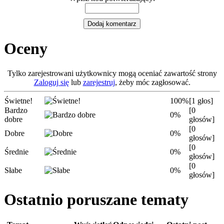
Oceny
Tylko zarejestrowani użytkownicy mogą oceniać zawartość strony
Zaloguj się
lub
zarejestruj
, żeby móc zagłosować.
Świetne!
100%
[1 głos]
Bardzo
[0
0%
dobre
głosów]
[0
Dobre
0%
głosów]
[0
Średnie
0%
głosów]
[0
Słabe
0%
głosów]
Ostatnio poruszane tematy