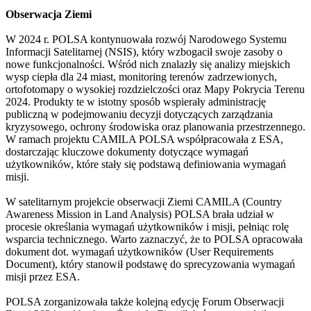
Obserwacja Ziemi
W 2024 r. POLSA kontynuowała rozwój Narodowego Systemu
Informacji Satelitarnej (NSIS), który wzbogacił swoje zasoby o
nowe funkcjonalności. Wśród nich znalazły się analizy miejskich
wysp ciepła dla 24 miast, monitoring terenów zadrzewionych,
ortofotomapy o wysokiej rozdzielczości oraz Mapy Pokrycia Terenu
2024. Produkty te w istotny sposób wspierały administrację
publiczną w podejmowaniu decyzji dotyczących zarządzania
kryzysowego, ochrony środowiska oraz planowania przestrzennego.
W ramach projektu CAMILA POLSA współpracowała z ESA,
dostarczając kluczowe dokumenty dotyczące wymagań
użytkowników, które stały się podstawą definiowania wymagań
misji.
W satelitarnym projekcie obserwacji Ziemi CAMILA (Country
Awareness Mission in Land Analysis) POLSA brała udział w
procesie określania wymagań użytkowników i misji, pełniąc rolę
wsparcia technicznego. Warto zaznaczyć, że to POLSA opracowała
dokument dot. wymagań użytkowników (User Requirements
Document), który stanowił podstawę do sprecyzowania wymagań
misji przez ESA.
POLSA zorganizowała także kolejną edycję Forum Obserwacji