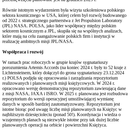
Równie istotnym wydarzeniem była wizyta szkoleniowa polskiego
sektora kosmicznego w USA, której celem był rozwój budowanego
od 2022 r. strategicznego partnerstwa z Jet Propulsion Laboratory
(JPL) NASA. POLSA, jako lider współpracy między polskim
sektorem kosmicznym a JPL, skupiła się na wspólnych analizach,
które mają na celu zaangażowanie polskich firm i instytucji w
realizację ambitnych misji JPL/NASA.
Współpraca i rozwój
W ramach prac roboczych w grupie krajów sygnatariuszy
porozumienia Artemis Accords (na koniec 2024 r. były to 52 kraje z
Lichtensteinem, który dołączył do grona sygnatariuszy 23.12.2024
r.) POLSA podjęła się opracowania i zarządzania repozytorium
realizowanych i planowanych misji księżycowych. W 2024 r.
opracowano wersję demonstracyjną repozytorium zawierającą dane
z misji NASA, JAXA i ISRO. W 2025 r. planowana jest rozbudowa
repozytorium do wersji operacyjnej umożliwiającej wymianę
danych w sposób bardziej zautomatyzowany. Repozytorium jest
istotne biorąc pod uwagę liczbę misji planowanych na Księżyc w
najbliższym dziesięcioleciu (ponad 50!). Koordynacja i wiedza o
wzajemnych planach są niezwykle istotne przy tak dużej liczbie
planowanych operacji na orbicie i powierzchni Księżyca.