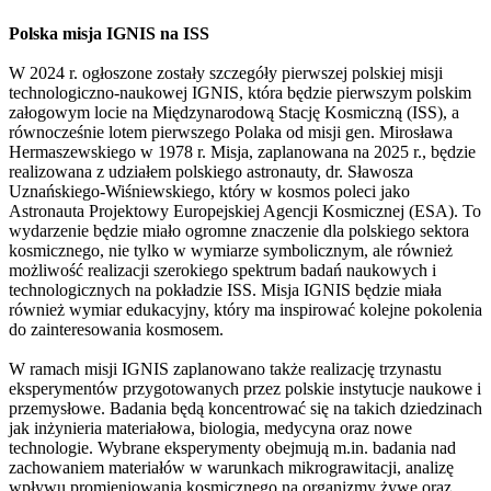
Polska misja IGNIS na ISS
W 2024 r. ogłoszone zostały szczegóły pierwszej polskiej misji
technologiczno-naukowej IGNIS, która będzie pierwszym polskim
załogowym locie na Międzynarodową Stację Kosmiczną (ISS), a
równocześnie lotem pierwszego Polaka od misji gen. Mirosława
Hermaszewskiego w 1978 r. Misja, zaplanowana na 2025 r., będzie
realizowana z udziałem polskiego astronauty, dr. Sławosza
Uznańskiego-Wiśniewskiego, który w kosmos poleci jako
Astronauta Projektowy Europejskiej Agencji Kosmicznej (ESA). To
wydarzenie będzie miało ogromne znaczenie dla polskiego sektora
kosmicznego, nie tylko w wymiarze symbolicznym, ale również
możliwość realizacji szerokiego spektrum badań naukowych i
technologicznych na pokładzie ISS. Misja IGNIS będzie miała
również wymiar edukacyjny, który ma inspirować kolejne pokolenia
do zainteresowania kosmosem.
W ramach misji IGNIS zaplanowano także realizację trzynastu
eksperymentów przygotowanych przez polskie instytucje naukowe i
przemysłowe. Badania będą koncentrować się na takich dziedzinach
jak inżynieria materiałowa, biologia, medycyna oraz nowe
technologie. Wybrane eksperymenty obejmują m.in. badania nad
zachowaniem materiałów w warunkach mikrograwitacji, analizę
wpływu promieniowania kosmicznego na organizmy żywe oraz