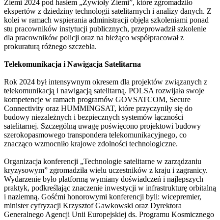
Ziemi 2024 pod hasłem „Żywioły Ziemi”, które zgromadziło
ekspertów z dziedziny technologii satelitarnych i analizy danych. Z
kolei w ramach wspierania administracji objęła szkoleniami ponad
stu pracowników instytucji publicznych, przeprowadził szkolenie
dla pracowników policji oraz na bieżąco współpracował z
prokuraturą różnego szczebla.
Telekomunikacja i Nawigacja Satelitarna
Rok 2024 był intensywnym okresem dla projektów związanych z
telekomunikacją i nawigacją satelitarną. POLSA rozwijała swoje
kompetencje w ramach programów GOVSATCOM, Secure
Connectivity oraz HUMMINGSAT, które przyczyniły się do
budowy niezależnych i bezpiecznych systemów łączności
satelitarnej. Szczególną uwagę poświęcono projektowi budowy
szerokopasmowego transpondera telekomunikacyjnego, co
znacząco wzmocniło krajowe zdolności technologiczne.
Organizacja konferencji „Technologie satelitarne w zarządzaniu
kryzysowym” zgromadziła wielu uczestników z kraju i zagranicy.
Wydarzenie było platformą wymiany doświadczeń i najlepszych
praktyk, podkreślając znaczenie inwestycji w infrastrukturę orbitalną
i naziemną. Gośćmi honorowymi konferencji byli: wicepremier,
minister cyfryzacji Krzysztof Gawkowski oraz Dyrektora
Generalnego Agencji Unii Europejskiej ds. Programu Kosmicznego