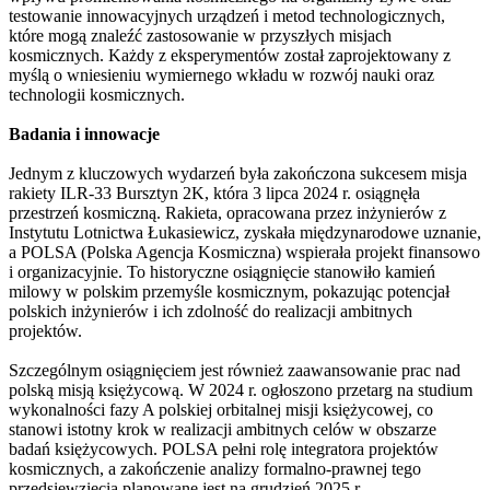
testowanie innowacyjnych urządzeń i metod technologicznych,
które mogą znaleźć zastosowanie w przyszłych misjach
kosmicznych. Każdy z eksperymentów został zaprojektowany z
myślą o wniesieniu wymiernego wkładu w rozwój nauki oraz
technologii kosmicznych.
Badania i innowacje
Jednym z kluczowych wydarzeń była zakończona sukcesem misja
rakiety ILR-33 Bursztyn 2K, która 3 lipca 2024 r. osiągnęła
przestrzeń kosmiczną. Rakieta, opracowana przez inżynierów z
Instytutu Lotnictwa Łukasiewicz, zyskała międzynarodowe uznanie,
a POLSA (Polska Agencja Kosmiczna) wspierała projekt finansowo
i organizacyjnie. To historyczne osiągnięcie stanowiło kamień
milowy w polskim przemyśle kosmicznym, pokazując potencjał
polskich inżynierów i ich zdolność do realizacji ambitnych
projektów.
Szczególnym osiągnięciem jest również zaawansowanie prac nad
polską misją księżycową. W 2024 r. ogłoszono przetarg na studium
wykonalności fazy A polskiej orbitalnej misji księżycowej, co
stanowi istotny krok w realizacji ambitnych celów w obszarze
badań księżycowych. POLSA pełni rolę integratora projektów
kosmicznych, a zakończenie analizy formalno-prawnej tego
przedsięwzięcia planowane jest na grudzień 2025 r.