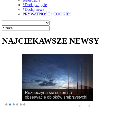
Rejestracja
*Dodaj zdjęcie
*Dodaj news
PRYWATNOŚĆ i COOKIES
NAJCIEKAWSZE NEWSY
Rozpoczyna się sezon na
obserwacje obłoków srebrzystych!