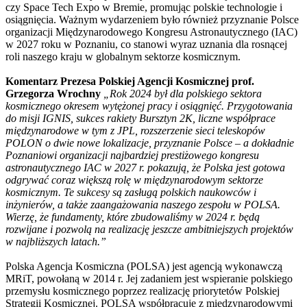
czy Space Tech Expo w Bremie, promując polskie technologie i
osiągnięcia. Ważnym wydarzeniem było również przyznanie Polsce
organizacji Międzynarodowego Kongresu Astronautycznego (IAC)
w 2027 roku w Poznaniu, co stanowi wyraz uznania dla rosnącej
roli naszego kraju w globalnym sektorze kosmicznym.
Komentarz Prezesa Polskiej Agencji Kosmicznej prof.
Grzegorza Wrochny
„Rok 2024 był dla polskiego sektora
kosmicznego okresem wytężonej pracy i osiągnięć. Przygotowania
do misji IGNIS, sukces rakiety Bursztyn 2K, liczne współprace
międzynarodowe w tym z JPL, rozszerzenie sieci teleskopów
POLON o dwie nowe lokalizacje, przyznanie Polsce – a dokładnie
Poznaniowi organizacji najbardziej prestiżowego kongresu
astronautycznego IAC w 2027 r. pokazują, że Polska jest gotowa
odgrywać coraz większą rolę w międzynarodowym sektorze
kosmicznym. Te sukcesy są zasługą polskich naukowców i
inżynierów, a także zaangażowania naszego zespołu w POLSA.
Wierzę, że fundamenty, które zbudowaliśmy w 2024 r. będą
rozwijane i pozwolą na realizację jeszcze ambitniejszych projektów
w najbliższych latach.”
Polska Agencja Kosmiczna (POLSA) jest agencją wykonawczą
MRiT, powołaną w 2014 r. Jej zadaniem jest wspieranie polskiego
przemysłu kosmicznego poprzez realizację priorytetów Polskiej
Strategii Kosmicznej. POLSA współpracuje z międzynarodowymi