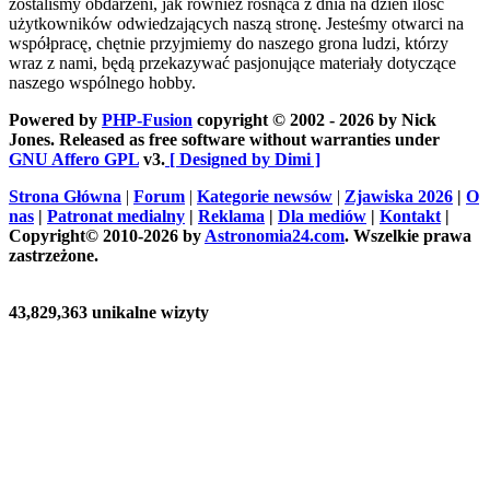
zostaliśmy obdarzeni, jak również rosnąca z dnia na dzień ilość
użytkowników odwiedzających naszą stronę. Jesteśmy otwarci na
współpracę, chętnie przyjmiemy do naszego grona ludzi, którzy
wraz z nami, będą przekazywać pasjonujące materiały dotyczące
naszego wspólnego hobby.
Powered by
PHP-Fusion
copyright © 2002 - 2026 by Nick
Jones. Released as free software without warranties under
GNU Affero GPL
v3.
[ Designed by Dimi ]
Strona Główna
|
Forum
|
Kategorie newsów
|
Zjawiska 2026
|
O
nas
|
Patronat medialny
|
Reklama
|
Dla mediów
|
Kontakt
|
Copyright© 2010-2026 by
Astronomia24.com
. Wszelkie prawa
zastrzeżone.
43,829,363 unikalne wizyty