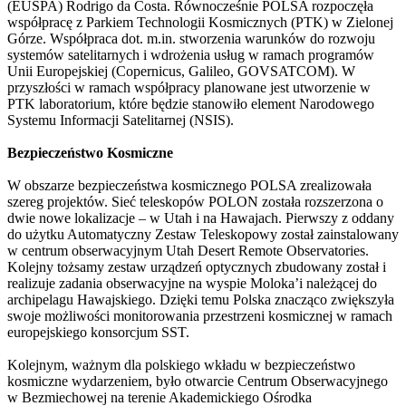
(EUSPA) Rodrigo da Costa. Równocześnie POLSA rozpoczęła
współpracę z Parkiem Technologii Kosmicznych (PTK) w Zielonej
Górze. Współpraca dot. m.in. stworzenia warunków do rozwoju
systemów satelitarnych i wdrożenia usług w ramach programów
Unii Europejskiej (Copernicus, Galileo, GOVSATCOM). W
przyszłości w ramach współpracy planowane jest utworzenie w
PTK laboratorium, które będzie stanowiło element Narodowego
Systemu Informacji Satelitarnej (NSIS).
Bezpieczeństwo Kosmiczne
W obszarze bezpieczeństwa kosmicznego POLSA zrealizowała
szereg projektów. Sieć teleskopów POLON została rozszerzona o
dwie nowe lokalizacje – w Utah i na Hawajach. Pierwszy z oddany
do użytku Automatyczny Zestaw Teleskopowy został zainstalowany
w centrum obserwacyjnym Utah Desert Remote Observatories.
Kolejny tożsamy zestaw urządzeń optycznych zbudowany został i
realizuje zadania obserwacyjne na wyspie Moloka’i należącej do
archipelagu Hawajskiego. Dzięki temu Polska znacząco zwiększyła
swoje możliwości monitorowania przestrzeni kosmicznej w ramach
europejskiego konsorcjum SST.
Kolejnym, ważnym dla polskiego wkładu w bezpieczeństwo
kosmiczne wydarzeniem, było otwarcie Centrum Obserwacyjnego
w Bezmiechowej na terenie Akademickiego Ośrodka