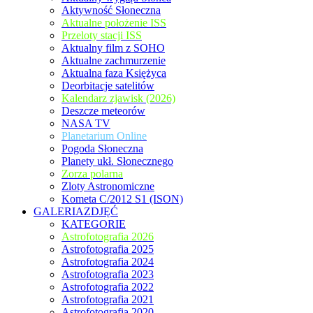
Aktywność Słoneczna
Aktualne położenie ISS
Przeloty stacji ISS
Aktualny film z SOHO
Aktualne zachmurzenie
Aktualna faza Księżyca
Deorbitacje satelitów
Kalendarz zjawisk (2026)
Deszcze meteorów
NASA TV
Planetarium Online
Pogoda Słoneczna
Planety ukł. Słonecznego
Zorza polarna
Zloty Astronomiczne
Kometa C/2012 S1 (ISON)
GALERIAZDJĘĆ
KATEGORIE
Astrofotografia 2026
Astrofotografia 2025
Astrofotografia 2024
Astrofotografia 2023
Astrofotografia 2022
Astrofotografia 2021
Astrofotografia 2020