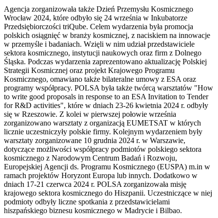
Agencja zorganizowała także Dzień Przemysłu Kosmicznego
Wrocław 2024, które odbyło się 24 września w Inkubatorze
Przedsiębiorczości triQube. Celem wydarzenia była promocja
polskich osiągnięć w branży kosmicznej, z naciskiem na innowacje
w przemyśle i badaniach. Wzięli w nim udział przedstawiciele
sektora kosmicznego, instytucji naukowych oraz firm z Dolnego
Śląska. Podczas wydarzenia zaprezentowano aktualizację Polskiej
Strategii Kosmicznej oraz projekt Krajowego Programu
Kosmicznego, omawiano także bilateralne umowy z ESA oraz
programy współpracy. POLSA była także twórcą warsztatów "How
to write good proposals in response to an ESA Invitation to Tender
for R&D activities", które w dniach 23-26 kwietnia 2024 r. odbyły
się w Rzeszowie. Z kolei w pierwszej połowie września
zorganizowano warsztaty z organizacją EUMETSAT w których
licznie uczestniczyły polskie firmy. Kolejnym wydarzeniem były
warsztaty zorganizowane 10 grudnia 2024 r. w Warszawie,
dotyczące możliwości współpracy podmiotów polskiego sektora
kosmicznego z Narodowym Centrum Badań i Rozwoju,
Europejskiej Agencji ds. Programu Kosmicznego (EUSPA) m.in w
ramach projektów Horyzont Europa lub innych. Dodatkowo w
dniach 17-21 czerwca 2024 r. POLSA zorganizowała misję
krajowego sektora kosmicznego do Hiszpanii. Uczestniczące w niej
podmioty odbyły liczne spotkania z przedstawicielami
hiszpańskiego biznesu kosmicznego w Madrycie i Bilbao.