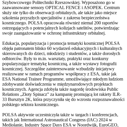
Szybowcowego Politechniki Rzeszowskiej. Wyposażono go w
zaawansowane sensory OPTICAL FENCE i ASOPEK. Centrum
służy nie tylko do obserwacji orbitalnych, ale także jako miejsce
szkolenia przyszłych specjalistów z zakresu bezpieczeństwa
kosmicznego. POLSA opracowała również niemal 200 raportów
ostrzegających o potencjalnych kolizjach satelitów, potwierdzając
swoje zaangażowanie w ochronę infrastruktury orbitalnej.
Edukacja, popularyzacja i promocja tematyki kosmicznej POLSA
objęła patronatem blisko 60 wydarzeń edukacyjnych i kulturalnych
skierowanych do dzieci, młodzieży i studentów, a także dorosłych
odbiorców. Były to m.in. warsztaty, praktyki oraz konkursy
popularyzujące tematykę kosmiczną, a także wystawy fotografii
kosmicznej. Szczególne zainteresowanie wzbudziły inicjatywy
realizowane w ramach programów współpracy z ESA, takie jak
ESA National Trainee Programme, umożliwiające młodym ludziom
zdobywanie doświadczenia w międzynarodowych projektach
kosmicznych. Agencja zdobyła także nagordę środowiska Public
Relations „Złoty Spinacz” za kampanię promującą lot rakiety ILR-
33 Bursztyn 2K, która przyczyniła się do wzrostu rozpoznawalności
polskiego sektora kosmicznego.
POLSA aktywnie uczestniczyła także w targach i konferencjach,
takich jak International Astronautical Congress (IAC) 2024 w
Mediolanie, Industry Space Days ESA w Noordwijk, EuroGEO,