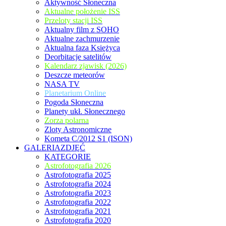
Aktywność Słoneczna
Aktualne położenie ISS
Przeloty stacji ISS
Aktualny film z SOHO
Aktualne zachmurzenie
Aktualna faza Księżyca
Deorbitacje satelitów
Kalendarz zjawisk (2026)
Deszcze meteorów
NASA TV
Planetarium Online
Pogoda Słoneczna
Planety ukł. Słonecznego
Zorza polarna
Zloty Astronomiczne
Kometa C/2012 S1 (ISON)
GALERIAZDJĘĆ
KATEGORIE
Astrofotografia 2026
Astrofotografia 2025
Astrofotografia 2024
Astrofotografia 2023
Astrofotografia 2022
Astrofotografia 2021
Astrofotografia 2020