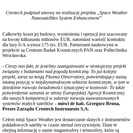
Creotech podpisał umowę na realizację projektu ,,Space Weather
Nanosatellites System Enhancement’’
Całkowity koszt jej budowy, wyniesienia i operacji jest szacowany
na kwotę kilkunastu milionów EUR, natomiast wartość kontraktu
dla fazy 0-A wynosi 175 tys. EUR. Partnerami naukowymi w
projekcie są Centrum Badań Kosmicznych PAN oraz Politechnika
Wrocławska.
-
Cieszy nas fakt, że jesteśmy zaangażowani w strategiczny projekt
związany z badaniami nad pogodą kosmiczną. To już kolejny
projekt, zaraz za misją Plasma Observatory, potwierdzający naszą
istotną pozycję w międzynarodowym sektorze kosmicznym, w tym w
dziedzinie rozwoju świadomości sytuacyjnej w kosmosie. To także
potwierdzenie uznania ze strony Europejskiej Agencji Kosmicznej
dla naszych kompetencji w zakresie rozwoju zaawansowanych
systemów małych satelitów
–
mówi dr hab. Grzegorz Brona,
Prezes Zarządu Creotech Instruments S.A.
Celem misji Space Weather jest dostarczanie danych z instrumentów
pokładowych satelity w czasie niemal rzeczywistym. Dane te
obejmą informację o stanie magnetosfery i termosfery, które są