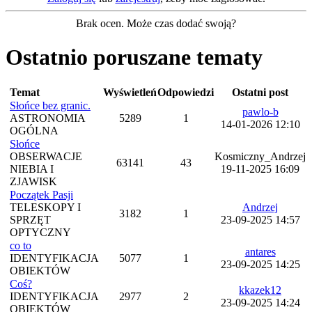
Brak ocen. Może czas dodać swoją?
Ostatnio poruszane tematy
Temat
Wyświetleń
Odpowiedzi
Ostatni post
Słońce bez granic.
pawlo-b
ASTRONOMIA
5289
1
14-01-2026 12:10
OGÓLNA
Słońce
OBSERWACJE
Kosmiczny_Andrzej
63141
43
NIEBIA I
19-11-2025 16:09
ZJAWISK
Początek Pasji
TELESKOPY I
Andrzej
3182
1
SPRZĘT
23-09-2025 14:57
OPTYCZNY
co to
antares
IDENTYFIKACJA
5077
1
23-09-2025 14:25
OBIEKTÓW
Coś?
kkazek12
IDENTYFIKACJA
2977
2
23-09-2025 14:24
OBIEKTÓW