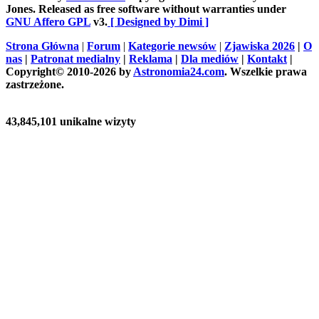
Jones. Released as free software without warranties under
GNU Affero GPL
v3.
[ Designed by Dimi ]
Strona Główna
|
Forum
|
Kategorie newsów
|
Zjawiska 2026
|
O
nas
|
Patronat medialny
|
Reklama
|
Dla mediów
|
Kontakt
|
Copyright© 2010-2026 by
Astronomia24.com
. Wszelkie prawa
zastrzeżone.
43,845,101 unikalne wizyty