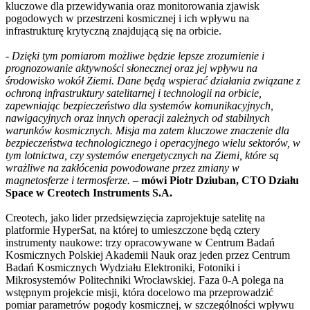
kluczowe dla przewidywania oraz monitorowania zjawisk
pogodowych w przestrzeni kosmicznej i ich wpływu na
infrastrukturę krytyczną znajdującą się na orbicie.
-
Dzięki tym pomiarom możliwe będzie lepsze zrozumienie i
prognozowanie aktywności słonecznej oraz jej wpływu na
środowisko wokół Ziemi. Dane będą wspierać działania związane z
ochroną infrastruktury satelitarnej i technologii na orbicie,
zapewniając bezpieczeństwo dla systemów komunikacyjnych,
nawigacyjnych oraz innych operacji zależnych od stabilnych
warunków kosmicznych. Misja ma zatem kluczowe znaczenie dla
bezpieczeństwa technologicznego i operacyjnego wielu sektorów, w
tym lotnictwa, czy systemów energetycznych na Ziemi, które są
wrażliwe na zakłócenia powodowane przez zmiany w
magnetosferze i termosferze.
–
mówi Piotr Dziuban, CTO Działu
Space w Creotech Instruments S.A.
Creotech, jako lider przedsięwzięcia zaprojektuje satelitę na
platformie HyperSat, na której to umieszczone będą cztery
instrumenty naukowe: trzy opracowywane w Centrum Badań
Kosmicznych Polskiej Akademii Nauk oraz jeden przez Centrum
Badań Kosmicznych Wydziału Elektroniki, Fotoniki i
Mikrosystemów Politechniki Wrocławskiej. Faza 0-A polega na
wstępnym projekcie misji, która docelowo ma przeprowadzić
pomiar parametrów pogody kosmicznej, w szczególności wpływu