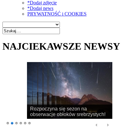
*Dodaj zdjęcie
*Dodaj news
PRYWATNOŚĆ i COOKIES
NAJCIEKAWSZE NEWSY
Rozpoczyna się sezon na
obserwacje obłoków srebrzystych!