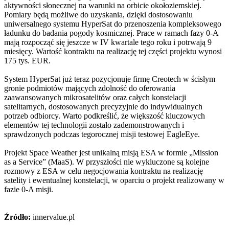
aktywności słonecznej na warunki na orbicie okołoziemskiej.
Pomiary będą możliwe do uzyskania, dzięki dostosowaniu
uniwersalnego systemu HyperSat do przenoszenia kompleksowego
ładunku do badania pogody kosmicznej. Prace w ramach fazy 0-A
mają rozpocząć się jeszcze w IV kwartale tego roku i potrwają 9
miesięcy. Wartość kontraktu na realizację tej części projektu wynosi
175 tys. EUR.
System HyperSat już teraz pozycjonuje firmę Creotech w ścisłym
gronie podmiotów mających zdolność do oferowania
zaawansowanych mikrosatelitów oraz całych konstelacji
satelitarnych, dostosowanych precyzyjnie do indywidualnych
potrzeb odbiorcy. Warto podkreślić, że większość kluczowych
elementów tej technologii zostało zademonstrowanych i
sprawdzonych podczas tegorocznej misji testowej EagleEye.
Projekt Space Weather jest unikalną misją ESA w formie „Mission
as a Service” (MaaS). W przyszłości nie wykluczone są kolejne
rozmowy z ESA w celu negocjowania kontraktu na realizację
satelity i ewentualnej konstelacji, w oparciu o projekt realizowany w
fazie 0-A misji.
Źródło:
innervalue.pl