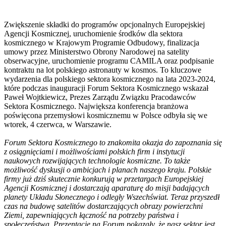
Zwiększenie składki do programów opcjonalnych Europejskiej
Agencji Kosmicznej, uruchomienie środków dla sektora
kosmicznego w Krajowym Programie Odbudowy, finalizacja
umowy przez Ministerstwo Obrony Narodowej na satelity
obserwacyjne, uruchomienie programu CAMILA oraz podpisanie
kontraktu na lot polskiego astronauty w kosmos. To kluczowe
wydarzenia dla polskiego sektora kosmicznego na lata 2023-2024,
które podczas inauguracji Forum Sektora Kosmicznego wskazał
Paweł Wojtkiewicz, Prezes Zarządu Związku Pracodawców
Sektora Kosmicznego. Największa konferencja branżowa
poświęcona przemysłowi kosmicznemu w Polsce odbyła się we
wtorek, 4 czerwca, w Warszawie.
Forum Sektora Kosmicznego to znakomita okazja do zapoznania się
z osiągnięciami i możliwościami polskich firm i instytucji
naukowych rozwijających technologie kosmiczne. To także
możliwość dyskusji o ambicjach i planach naszego kraju. Polskie
firmy już dziś skutecznie konkurują w przetargach Europejskiej
Agencji Kosmicznej i dostarczają aparaturę do misji badających
planety Układu Słonecznego i odległy Wszechświat. Teraz przyszedł
czas na budowę satelitów dostarczających obrazy powierzchni
Ziemi, zapewniających łączność na potrzeby państwa i
społeczeństwa. Prezentacje na Forum pokazały, że nasz sektor jest