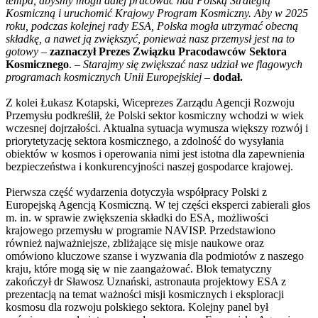
tempa, abyśmy mogli dalej pracować nad Polską Strategią
Kosmiczną i uruchomić Krajowy Program Kosmiczny. Aby w 2025
roku, podczas kolejnej rady ESA, Polska mogła utrzymać obecną
składkę, a nawet ją zwiększyć, ponieważ nasz przemysł jest na to
gotowy
–
zaznaczył Prezes Związku Pracodawców Sektora
Kosmicznego
. –
Starajmy się zwiększać nasz udział we flagowych
programach kosmicznych Unii Europejskiej
–
dodał.
Z kolei Łukasz Kotapski, Wiceprezes Zarządu Agencji Rozwoju
Przemysłu podkreślił, że Polski sektor kosmiczny wchodzi w wiek
wczesnej dojrzałości. Aktualna sytuacja wymusza większy rozwój i
priorytetyzację sektora kosmicznego, a zdolność do wysyłania
obiektów w kosmos i operowania nimi jest istotna dla zapewnienia
bezpieczeństwa i konkurencyjności naszej gospodarce krajowej.
Pierwsza część wydarzenia dotyczyła współpracy Polski z
Europejską Agencją Kosmiczną. W tej części eksperci zabierali głos
m. in. w sprawie zwiększenia składki do ESA, możliwości
krajowego przemysłu w programie NAVISP. Przedstawiono
również najważniejsze, zbliżające się misje naukowe oraz
omówiono kluczowe szanse i wyzwania dla podmiotów z naszego
kraju, które mogą się w nie zaangażować. Blok tematyczny
zakończył dr Sławosz Uznański, astronauta projektowy ESA z
prezentacją na temat ważności misji kosmicznych i eksploracji
kosmosu dla rozwoju polskiego sektora. Kolejny panel był