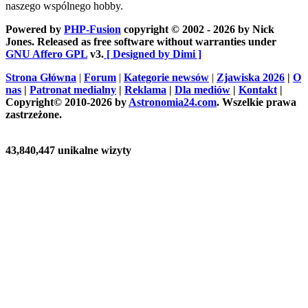
naszego wspólnego hobby.
Powered by
PHP-Fusion
copyright © 2002 - 2026 by Nick
Jones. Released as free software without warranties under
GNU Affero GPL
v3.
[ Designed by Dimi ]
Strona Główna
|
Forum
|
Kategorie newsów
|
Zjawiska 2026
|
O
nas
|
Patronat medialny
|
Reklama
|
Dla mediów
|
Kontakt
|
Copyright© 2010-2026 by
Astronomia24.com
. Wszelkie prawa
zastrzeżone.
43,840,447 unikalne wizyty