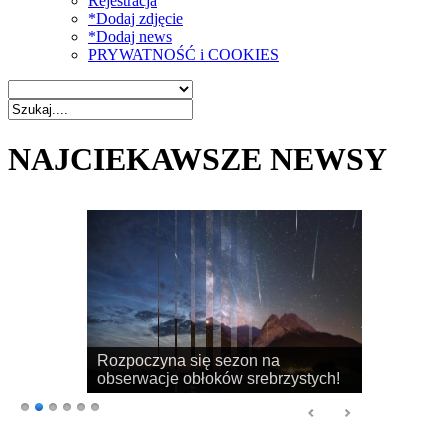
Rejestracja
*Dodaj zdjęcie
*Dodaj news
PRYWATNOŚĆ i COOKIES
NAJCIEKAWSZE NEWSY
Rozpoczyna się sezon na
obserwacje obłoków srebrzystych!