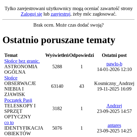
Tylko zarejestrowani użytkownicy mogą oceniać zawartość strony
Zaloguj się
lub
zarejestruj
, żeby móc zagłosować.
Brak ocen. Może czas dodać swoją?
Ostatnio poruszane tematy
Temat
Wyświetleń
Odpowiedzi
Ostatni post
Słońce bez granic.
pawlo-b
ASTRONOMIA
5288
1
14-01-2026 12:10
OGÓLNA
Słońce
OBSERWACJE
Kosmiczny_Andrzej
63140
43
NIEBIA I
19-11-2025 16:09
ZJAWISK
Początek Pasji
TELESKOPY I
Andrzej
3182
1
SPRZĘT
23-09-2025 14:57
OPTYCZNY
co to
antares
IDENTYFIKACJA
5076
1
23-09-2025 14:25
OBIEKTÓW