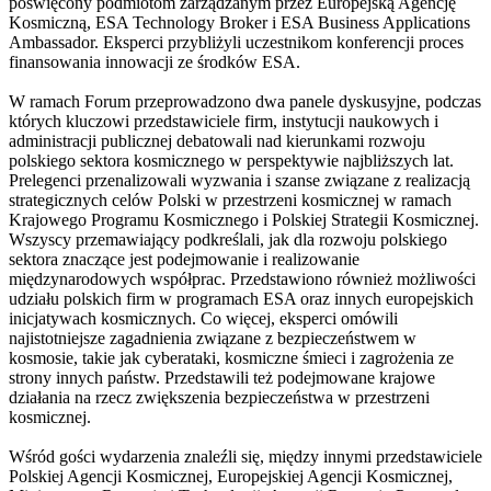
poświęcony podmiotom zarządzanym przez Europejską Agencję
Kosmiczną, ESA Technology Broker i ESA Business Applications
Ambassador. Eksperci przybliżyli uczestnikom konferencji proces
finansowania innowacji ze środków ESA.
W ramach Forum przeprowadzono dwa panele dyskusyjne, podczas
których kluczowi przedstawiciele firm, instytucji naukowych i
administracji publicznej debatowali nad kierunkami rozwoju
polskiego sektora kosmicznego w perspektywie najbliższych lat.
Prelegenci przenalizowali wyzwania i szanse związane z realizacją
strategicznych celów Polski w przestrzeni kosmicznej w ramach
Krajowego Programu Kosmicznego i Polskiej Strategii Kosmicznej.
Wszyscy przemawiający podkreślali, jak dla rozwoju polskiego
sektora znaczące jest podejmowanie i realizowanie
międzynarodowych współprac. Przedstawiono również możliwości
udziału polskich firm w programach ESA oraz innych europejskich
inicjatywach kosmicznych. Co więcej, eksperci omówili
najistotniejsze zagadnienia związane z bezpieczeństwem w
kosmosie, takie jak cyberataki, kosmiczne śmieci i zagrożenia ze
strony innych państw. Przedstawili też podejmowane krajowe
działania na rzecz zwiększenia bezpieczeństwa w przestrzeni
kosmicznej.
Wśród gości wydarzenia znaleźli się, między innymi przedstawiciele
Polskiej Agencji Kosmicznej, Europejskiej Agencji Kosmicznej,