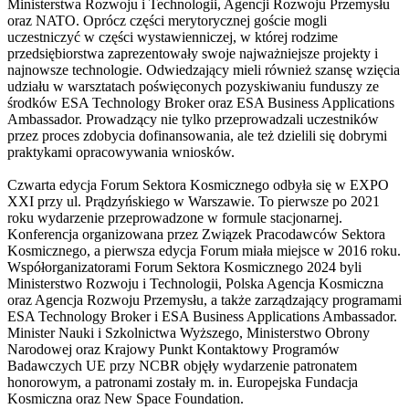
Ministerstwa Rozwoju i Technologii, Agencji Rozwoju Przemysłu
oraz NATO. Oprócz części merytorycznej goście mogli
uczestniczyć w części wystawienniczej, w której rodzime
przedsiębiorstwa zaprezentowały swoje najważniejsze projekty i
najnowsze technologie. Odwiedzający mieli również szansę wzięcia
udziału w warsztatach poświęconych pozyskiwaniu funduszy ze
środków ESA Technology Broker oraz ESA Business Applications
Ambassador. Prowadzący nie tylko przeprowadzali uczestników
przez proces zdobycia dofinansowania, ale też dzielili się dobrymi
praktykami opracowywania wniosków.
Czwarta edycja Forum Sektora Kosmicznego odbyła się w EXPO
XXI przy ul. Prądzyńskiego w Warszawie. To pierwsze po 2021
roku wydarzenie przeprowadzone w formule stacjonarnej.
Konferencja organizowana przez Związek Pracodawców Sektora
Kosmicznego, a pierwsza edycja Forum miała miejsce w 2016 roku.
Współorganizatorami Forum Sektora Kosmicznego 2024 byli
Ministerstwo Rozwoju i Technologii, Polska Agencja Kosmiczna
oraz Agencja Rozwoju Przemysłu, a także zarządzający programami
ESA Technology Broker i ESA Business Applications Ambassador.
Minister Nauki i Szkolnictwa Wyższego, Ministerstwo Obrony
Narodowej oraz Krajowy Punkt Kontaktowy Programów
Badawczych UE przy NCBR objęły wydarzenie patronatem
honorowym, a patronami zostały m. in. Europejska Fundacja
Kosmiczna oraz New Space Foundation.