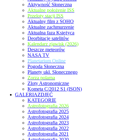
Aktywność Słoneczna
Aktualne położenie ISS
Przeloty stacji ISS
Aktualny film z SOHO
Aktualne zachmurzenie
Aktualna faza Księżyca
Deorbitacje satelitów
Kalendarz zjawisk (2026)
Deszcze meteorów
NASA TV
Planetarium Online
Pogoda Słoneczna
Planety ukł. Słonecznego
Zorza polarna
Zloty Astronomiczne
Kometa C/2012 S1 (ISON)
GALERIAZDJĘĆ
KATEGORIE
Astrofotografia 2026
Astrofotografia 2025
Astrofotografia 2024
Astrofotografia 2023
Astrofotografia 2022
Astrofotografia 2021
Astrofotografia 2020