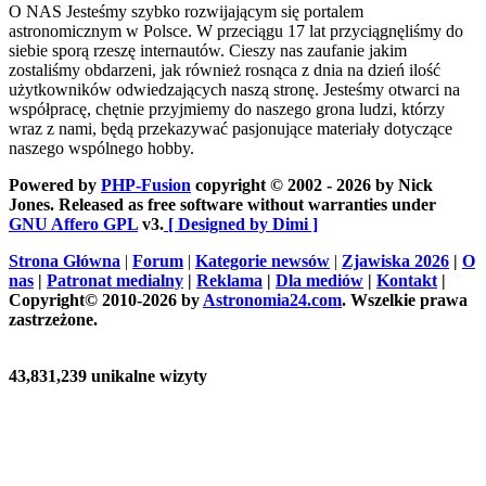
O NAS
Jesteśmy szybko rozwijającym się portalem
astronomicznym w Polsce. W przeciągu 17 lat przyciągnęliśmy do
siebie sporą rzeszę internautów. Cieszy nas zaufanie jakim
zostaliśmy obdarzeni, jak również rosnąca z dnia na dzień ilość
użytkowników odwiedzających naszą stronę. Jesteśmy otwarci na
współpracę, chętnie przyjmiemy do naszego grona ludzi, którzy
wraz z nami, będą przekazywać pasjonujące materiały dotyczące
naszego wspólnego hobby.
Powered by
PHP-Fusion
copyright © 2002 - 2026 by Nick
Jones. Released as free software without warranties under
GNU Affero GPL
v3.
[ Designed by Dimi ]
Strona Główna
|
Forum
|
Kategorie newsów
|
Zjawiska 2026
|
O
nas
|
Patronat medialny
|
Reklama
|
Dla mediów
|
Kontakt
|
Copyright© 2010-2026 by
Astronomia24.com
. Wszelkie prawa
zastrzeżone.
43,831,239 unikalne wizyty