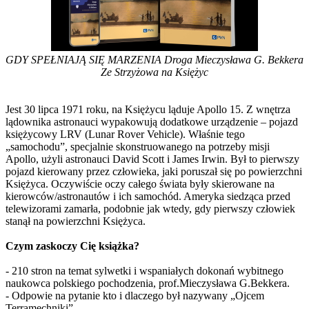
GDY SPEŁNIAJĄ SIĘ MARZENIA Droga Mieczysława G. Bekkera
Ze Strzyżowa na Księżyc
Jest 30 lipca 1971 roku, na Księżycu ląduje Apollo 15. Z wnętrza
lądownika astronauci wypakowują dodatkowe urządzenie – pojazd
księżycowy LRV (Lunar Rover Vehicle). Właśnie tego
„samochodu”, specjalnie skonstruowanego na potrzeby misji
Apollo, użyli astronauci David Scott i James Irwin. Był to pierwszy
pojazd kierowany przez człowieka, jaki poruszał się po powierzchni
Księżyca. Oczywiście oczy całego świata były skierowane na
kierowców/astronautów i ich samochód. Ameryka siedząca przed
telewizorami zamarła, podobnie jak wtedy, gdy pierwszy człowiek
stanął na powierzchni Księżyca.
Czym zaskoczy Cię książka?
- 210 stron na temat sylwetki i wspaniałych dokonań wybitnego
naukowca polskiego pochodzenia, prof.Mieczysława G.Bekkera.
- Odpowie na pytanie kto i dlaczego był nazywany „Ojcem
Terramechniki”.