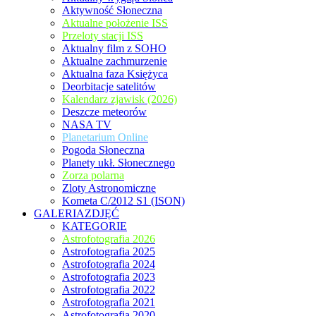
Aktywność Słoneczna
Aktualne położenie ISS
Przeloty stacji ISS
Aktualny film z SOHO
Aktualne zachmurzenie
Aktualna faza Księżyca
Deorbitacje satelitów
Kalendarz zjawisk (2026)
Deszcze meteorów
NASA TV
Planetarium Online
Pogoda Słoneczna
Planety ukł. Słonecznego
Zorza polarna
Zloty Astronomiczne
Kometa C/2012 S1 (ISON)
GALERIAZDJĘĆ
KATEGORIE
Astrofotografia 2026
Astrofotografia 2025
Astrofotografia 2024
Astrofotografia 2023
Astrofotografia 2022
Astrofotografia 2021
Astrofotografia 2020