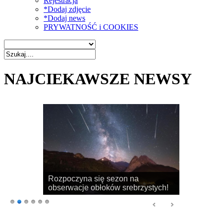
Rejestracja
*Dodaj zdjęcie
*Dodaj news
PRYWATNOŚĆ i COOKIES
NAJCIEKAWSZE NEWSY
Rozpoczyna się sezon na
obserwacje obłoków srebrzystych!