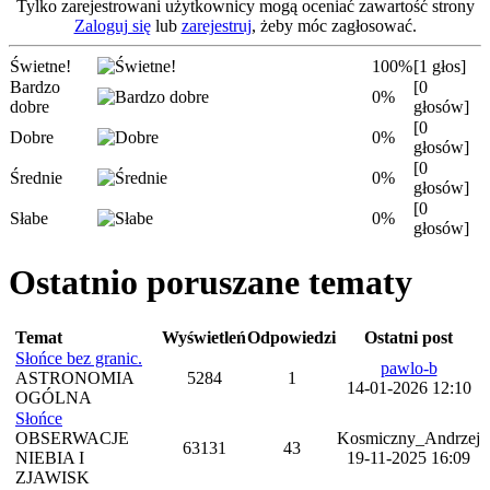
Tylko zarejestrowani użytkownicy mogą oceniać zawartość strony
Zaloguj się
lub
zarejestruj
, żeby móc zagłosować.
Świetne!
100%
[1 głos]
Bardzo
[0
0%
dobre
głosów]
[0
Dobre
0%
głosów]
[0
Średnie
0%
głosów]
[0
Słabe
0%
głosów]
Ostatnio poruszane tematy
Temat
Wyświetleń
Odpowiedzi
Ostatni post
Słońce bez granic.
pawlo-b
ASTRONOMIA
5284
1
14-01-2026 12:10
OGÓLNA
Słońce
OBSERWACJE
Kosmiczny_Andrzej
63131
43
NIEBIA I
19-11-2025 16:09
ZJAWISK