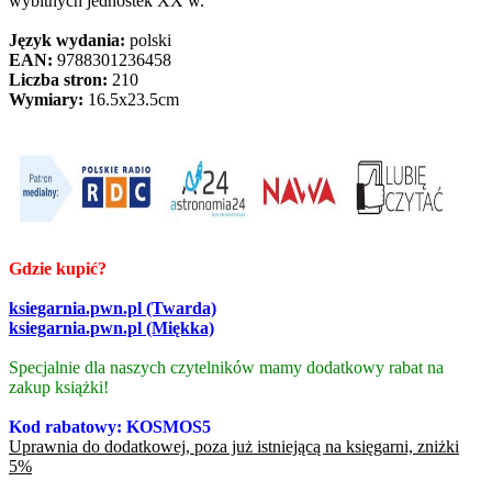
wybitnych jednostek XX w.
Język wydania:
polski
EAN:
9788301236458
Liczba stron:
210
Wymiary:
16.5x23.5cm
Gdzie kupić?
ksiegarnia.pwn.pl (Twarda)
ksiegarnia.pwn.pl (Miękka)
Specjalnie dla naszych czytelników mamy dodatkowy rabat na
zakup książki!
Kod rabatowy: KOSMOS5
Uprawnia do dodatkowej, poza już istniejącą na księgarni, zniżki
5%