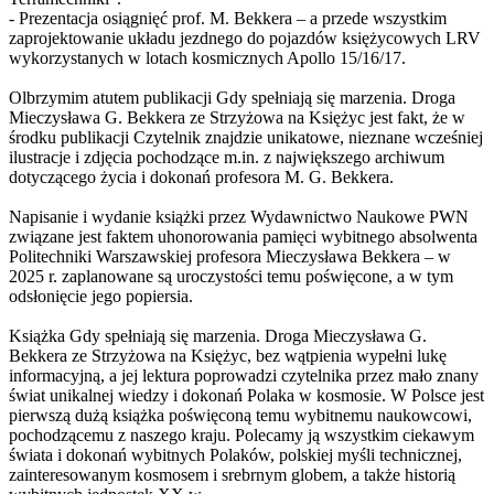
- Prezentacja osiągnięć prof. M. Bekkera – a przede wszystkim
zaprojektowanie układu jezdnego do pojazdów księżycowych LRV
wykorzystanych w lotach kosmicznych Apollo 15/16/17.
Olbrzymim atutem publikacji Gdy spełniają się marzenia. Droga
Mieczysława G. Bekkera ze Strzyżowa na Księżyc jest fakt, że w
środku publikacji Czytelnik znajdzie unikatowe, nieznane wcześniej
ilustracje i zdjęcia pochodzące m.in. z największego archiwum
dotyczącego życia i dokonań profesora M. G. Bekkera.
Napisanie i wydanie książki przez Wydawnictwo Naukowe PWN
związane jest faktem uhonorowania pamięci wybitnego absolwenta
Politechniki Warszawskiej profesora Mieczysława Bekkera – w
2025 r. zaplanowane są uroczystości temu poświęcone, a w tym
odsłonięcie jego popiersia.
Książka Gdy spełniają się marzenia. Droga Mieczysława G.
Bekkera ze Strzyżowa na Księżyc, bez wątpienia wypełni lukę
informacyjną, a jej lektura poprowadzi czytelnika przez mało znany
świat unikalnej wiedzy i dokonań Polaka w kosmosie. W Polsce jest
pierwszą dużą książka poświęconą temu wybitnemu naukowcowi,
pochodzącemu z naszego kraju. Polecamy ją wszystkim ciekawym
świata i dokonań wybitnych Polaków, polskiej myśli technicznej,
zainteresowanym kosmosem i srebrnym globem, a także historią