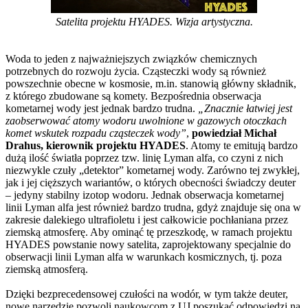
Satelita projektu HYADES. Wizja artystyczna.
Woda to jeden z najważniejszych związków chemicznych
potrzebnych do rozwoju życia. Cząsteczki wody są również
powszechnie obecne w kosmosie, m.in. stanowią główny składnik,
z którego zbudowane są komety. Bezpośrednia obserwacja
kometarnej wody jest jednak bardzo trudna.
„Znacznie łatwiej jest
zaobserwować atomy wodoru uwolnione w gazowych otoczkach
komet wskutek rozpadu cząsteczek wody”
,
powiedział Michał
Drahus, kierownik projektu HYADES
. Atomy te emitują bardzo
dużą ilość światła poprzez tzw. linię Lyman alfa, co czyni z nich
niezwykle czuły „detektor” kometarnej wody. Zarówno tej zwykłej,
jak i jej cięższych wariantów, o których obecności świadczy deuter
– jedyny stabilny izotop wodoru. Jednak obserwacja kometarnej
linii Lyman alfa jest również bardzo trudna, gdyż znajduje się ona w
zakresie dalekiego ultrafioletu i jest całkowicie pochłaniana przez
ziemską atmosferę. Aby ominąć tę przeszkodę, w ramach projektu
HYADES powstanie nowy satelita, zaprojektowany specjalnie do
obserwacji linii Lyman alfa w warunkach kosmicznych, tj. poza
ziemską atmosferą.
Dzięki bezprecedensowej czułości na wodór, w tym także deuter,
nowe narzędzie pozwoli naukowcom z UJ poszukać odpowiedzi na