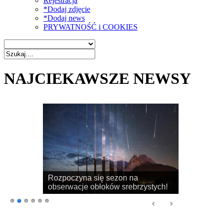
Rejestracja
*Dodaj zdjęcie
*Dodaj news
PRYWATNOŚĆ i COOKIES
NAJCIEKAWSZE NEWSY
Rozpoczyna się sezon na
obserwacje obłoków srebrzystych!