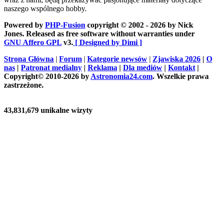
naszego wspólnego hobby.
Powered by
PHP-Fusion
copyright © 2002 - 2026 by Nick
Jones. Released as free software without warranties under
GNU Affero GPL
v3.
[ Designed by Dimi ]
Strona Główna
|
Forum
|
Kategorie newsów
|
Zjawiska 2026
|
O
nas
|
Patronat medialny
|
Reklama
|
Dla mediów
|
Kontakt
|
Copyright© 2010-2026 by
Astronomia24.com
. Wszelkie prawa
zastrzeżone.
43,831,679 unikalne wizyty