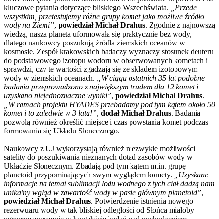
kluczowe pytania dotyczące bliskiego Wszechświata.
„Przede
wszystkim, przetestujemy różne grupy komet jako możliwe źródło
wody na Ziemi”
,
powiedział Michał Drahus
. Zgodnie z najnowszą
wiedzą, nasza planeta uformowała się praktycznie bez wody,
dlatego naukowcy poszukują źródła ziemskich oceanów w
kosmosie. Zespół krakowskich badaczy wyznaczy stosunek deuteru
do podstawowego izotopu wodoru w obserwowanych kometach i
sprawdzi, czy te wartości zgadzają się ze składem izotopowym
wody w ziemskich oceanach.
„W ciągu ostatnich 35 lat podobne
badania przeprowadzono z największym trudem dla 12 komet i
uzyskano niejednoznaczne wyniki”
,
powiedział Michał Drahus
.
„W ramach projektu HYADES przebadamy pod tym kątem około 50
komet i to zaledwie w 3 lata!”
,
dodał Michał Drahus
. Badania
pozwolą również określić miejsce i czas powstania komet podczas
formowania się Układu Słonecznego.
Naukowcy z UJ wykorzystają również niezwykłe możliwości
satelity do poszukiwania nieznanych dotąd zasobów wody w
Układzie Słonecznym. Zbadają pod tym kątem m.in. grupę
planetoid przypominających swym wyglądem komety.
„Uzyskane
informacje na temat sublimacji lodu wodnego z tych ciał dadzą nam
unikalny wgląd w zawartość wody w pasie głównym planetoid”
,
powiedział Michał Drahus
. Potwierdzenie istnienia nowego
rezerwuaru wody w tak bliskiej odległości od Słońca miałoby
ogromne znaczenie w kontekście badań nad pochodzeniem