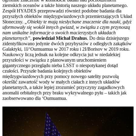
ziemskich oceanów a także historią naszego układu planetarnego.
Zespół HYADES przeprowadzi również podobne badania dla
przyszłych obiektów międzygwiazdowych przemierzających Układ
Słoneczny.
„Obiekty te mają niesłychane znaczenie dla nauki, gdyż
uformowały się wokół innych gwiazd, w związku z czym przynoszą
nam unikalne informacje o swoich macierzystych układach
planetarnych”
,
powiedział Michał Drahus
. Do dnia dzisiejszego
zidentyfikowano jedynie dwóch przybyszów z odległych zakątków
Galaktyki, 1I/‘Oumuamua w 2017 roku i 2I/Borisov w 2019 roku.
Naukowcy liczą jednak na kolejne odkrycia już w niedalekiej
przyszłości w związku z planowanym uruchomieniem
gigantycznego przeglądu nieba LSST o niespotykanej dotąd
czułości. Przyszłe badania kolejnych obiektów
międzygwiazdowych przy pomocy nowego satelity pozwolą
określić zawartość wody w małych ciałach z innych układów
planetarnych, a także lepiej zrozumieć przyczyny zagadkowych
anomalii orbitalnych przy braku wykrywalnego pyłu – takich jak
zaobserwowano dla ‘Oumuamua.