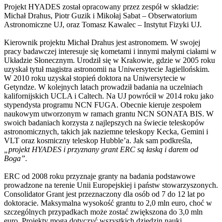
Projekt HYADES został opracowany przez zespół w składzie:
Michał Drahus, Piotr Guzik i Mikołaj Sabat – Obserwatorium
Astronomiczne UJ, oraz Tomasz Kawalec – Instytut Fizyki UJ.
Kierownik projektu Michał Drahus jest astronomem. W swojej
pracy badawczej interesuje się kometami i innymi małymi ciałami w
Układzie Słonecznym. Urodził się w Krakowie, gdzie w 2005 roku
uzyskał tytuł magistra astronomii na Uniwersytecie Jagiellońskim.
W 2010 roku uzyskał stopień doktora na Uniwersytecie w
Getyndze. W kolejnych latach prowadził badania na uczelniach
kalifornijskich UCLA i Caltech. Na UJ powrócił w 2014 roku jako
stypendysta programu NCN FUGA. Obecnie kieruje zespołem
naukowym utworzonym w ramach grantu NCN SONATA BIS. W
swoich badaniach korzysta z najlepszych na świecie teleskopów
astronomicznych, takich jak naziemne teleskopy Kecka, Gemini i
VLT oraz kosmiczny teleskop Hubble’a. Jak sam podkreśla,
„projekt HYADES i przyznany grant ERC są łaską i darem od
Boga”.
ERC od 2008 roku przyznaje granty na badania podstawowe
prowadzone na terenie Unii Europejskiej i państw stowarzyszonych.
Consolidator Grant jest przeznaczony dla osób od 7 do 12 lat po
doktoracie. Maksymalna wysokość grantu to 2,0 mln euro, choć w
szczególnych przypadkach może zostać zwiększona do 3,0 mln
euro. Projekty mogą dotyczyć wszystkich dziedzin nauki.