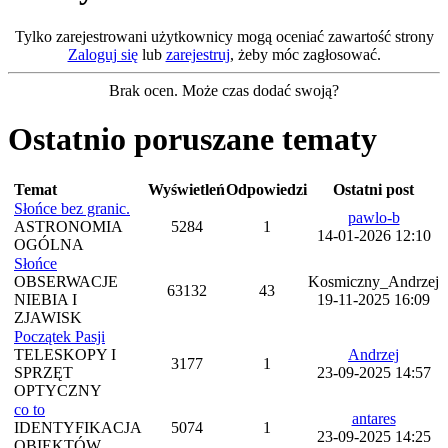
Tylko zarejestrowani użytkownicy mogą oceniać zawartość strony
Zaloguj się
lub
zarejestruj
, żeby móc zagłosować.
Brak ocen. Może czas dodać swoją?
Ostatnio poruszane tematy
Temat
Wyświetleń
Odpowiedzi
Ostatni post
Słońce bez granic.
pawlo-b
ASTRONOMIA
5284
1
14-01-2026 12:10
OGÓLNA
Słońce
OBSERWACJE
Kosmiczny_Andrzej
63132
43
NIEBIA I
19-11-2025 16:09
ZJAWISK
Początek Pasji
TELESKOPY I
Andrzej
3177
1
SPRZĘT
23-09-2025 14:57
OPTYCZNY
co to
antares
IDENTYFIKACJA
5074
1
23-09-2025 14:25
OBIEKTÓW