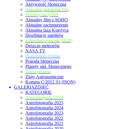
Aktywność Słoneczna
Aktualne położenie ISS
Przeloty stacji ISS
Aktualny film z SOHO
Aktualne zachmurzenie
Aktualna faza Księżyca
Deorbitacje satelitów
Kalendarz zjawisk (2026)
Deszcze meteorów
NASA TV
Planetarium Online
Pogoda Słoneczna
Planety ukł. Słonecznego
Zorza polarna
Zloty Astronomiczne
Kometa C/2012 S1 (ISON)
GALERIAZDJĘĆ
KATEGORIE
Astrofotografia 2026
Astrofotografia 2025
Astrofotografia 2024
Astrofotografia 2023
Astrofotografia 2022
Astrofotografia 2021
Astrofotografia 2020