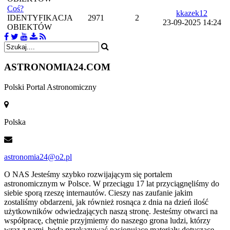
Coś?
kkazek12
IDENTYFIKACJA
2971
2
23-09-2025 14:24
OBIEKTÓW
ASTRONOMIA
24.COM
Polski Portal Astronomiczny
Polska
astronomia24@o2.pl
O NAS
Jesteśmy szybko rozwijającym się portalem
astronomicznym w Polsce. W przeciągu 17 lat przyciągnęliśmy do
siebie sporą rzeszę internautów. Cieszy nas zaufanie jakim
zostaliśmy obdarzeni, jak również rosnąca z dnia na dzień ilość
użytkowników odwiedzających naszą stronę. Jesteśmy otwarci na
współpracę, chętnie przyjmiemy do naszego grona ludzi, którzy
wraz z nami, będą przekazywać pasjonujące materiały dotyczące