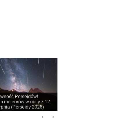
na się sezon na
je obłoków srebrzystych!