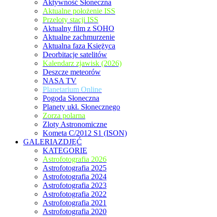
Aktywność Słoneczna
Aktualne położenie ISS
Przeloty stacji ISS
Aktualny film z SOHO
Aktualne zachmurzenie
Aktualna faza Księżyca
Deorbitacje satelitów
Kalendarz zjawisk (2026)
Deszcze meteorów
NASA TV
Planetarium Online
Pogoda Słoneczna
Planety ukł. Słonecznego
Zorza polarna
Zloty Astronomiczne
Kometa C/2012 S1 (ISON)
GALERIAZDJĘĆ
KATEGORIE
Astrofotografia 2026
Astrofotografia 2025
Astrofotografia 2024
Astrofotografia 2023
Astrofotografia 2022
Astrofotografia 2021
Astrofotografia 2020