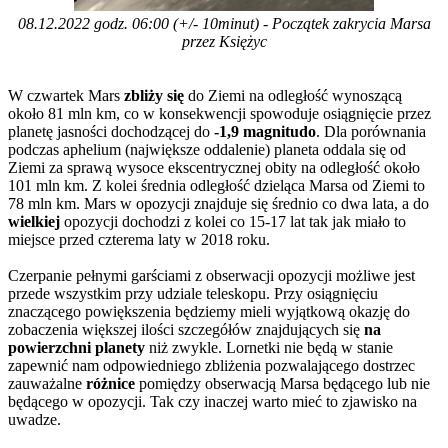
08.12.2022 godz. 06:00 (+/- 10minut) - Początek zakrycia Marsa
przez Księżyc
W czwartek Mars
zbliży się
do Ziemi na odległość wynoszącą
około 81 mln km, co w konsekwencji spowoduje osiągnięcie przez
planetę jasności dochodzącej do
-1,9 magnitudo
. Dla porównania
podczas aphelium (największe oddalenie) planeta oddala się od
Ziemi za sprawą wysoce ekscentrycznej obity na odległość około
101 mln km. Z kolei średnia odległość dzieląca Marsa od Ziemi to
78 mln km. Mars w opozycji znajduje się średnio co dwa lata, a do
wielkiej
opozycji dochodzi z kolei co 15-17 lat tak jak miało to
miejsce przed czterema laty w 2018 roku.
Czerpanie pełnymi garściami z obserwacji opozycji możliwe jest
przede wszystkim przy udziale teleskopu. Przy osiągnięciu
znaczącego powiększenia będziemy mieli wyjątkową okazję do
zobaczenia większej ilości szczegółów znajdujących się
na
powierzchni planety
niż zwykle. Lornetki nie będą w stanie
zapewnić nam odpowiedniego zbliżenia pozwalającego dostrzec
zauważalne
różnice
pomiędzy obserwacją Marsa będącego lub nie
będącego w opozycji. Tak czy inaczej warto mieć to zjawisko na
uwadze.