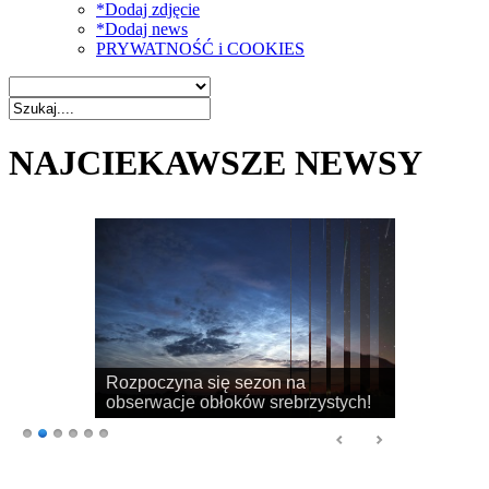
*Dodaj zdjęcie
*Dodaj news
PRYWATNOŚĆ i COOKIES
NAJCIEKAWSZE NEWSY
Rozpoczyna się sezon na
obserwacje obłoków srebrzystych!