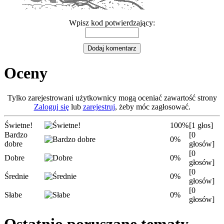
Wpisz kod potwierdzający:
Oceny
Tylko zarejestrowani użytkownicy mogą oceniać zawartość strony
Zaloguj się
lub
zarejestruj
, żeby móc zagłosować.
Świetne!
100%
[1 głos]
Bardzo
[0
0%
dobre
głosów]
[0
Dobre
0%
głosów]
[0
Średnie
0%
głosów]
[0
Słabe
0%
głosów]