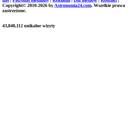
nas
|
Patronat medialny
|
Reklama
|
Dla mediów
|
Kontakt
|
Copyright© 2010-2026 by
Astronomia24.com
. Wszelkie prawa
zastrzeżone.
43,840,112 unikalne wizyty