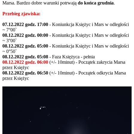
Marsa. Bardzo dobre warunki potrwają
do końca grudnia
.
Przebieg zjawiska:
07.12.2022 godz. 17:00
- Koniunkcja Księżyc i Mars w odległości
~ 7°00`
08.12.2022 godz. 00:00
- Koniunkcja Księżyc i Mars w odległości
~ 3°00`
08.12.2022 godz. 05:00
- Koniunkcja Księżyc i Mars w odległości
~ 0°50`
08.12.2022 godz. 05:08
- Faza Księżyca - pełnia
08.12.2022 godz. 06:00
(+/- 10minut) - Początek zakrycia Marsa
przez Księżyc
08.12.2022 godz. 06:50
(+/- 10minut) - Początek odkrycia Marsa
przez Księżyc