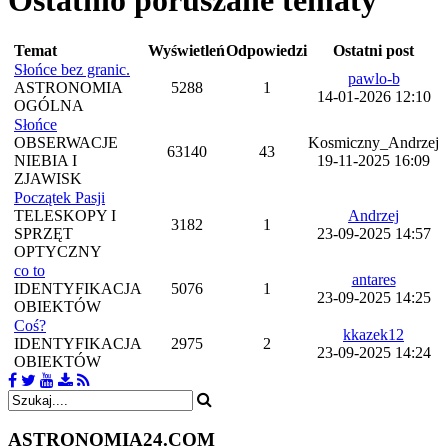
Ostatnio poruszane tematy
Temat
Wyświetleń
Odpowiedzi
Ostatni post
Słońce bez granic.
pawlo-b
ASTRONOMIA
5288
1
14-01-2026 12:10
OGÓLNA
Słońce
OBSERWACJE
Kosmiczny_Andrzej
63140
43
NIEBIA I
19-11-2025 16:09
ZJAWISK
Początek Pasji
TELESKOPY I
Andrzej
3182
1
SPRZĘT
23-09-2025 14:57
OPTYCZNY
co to
antares
IDENTYFIKACJA
5076
1
23-09-2025 14:25
OBIEKTÓW
Coś?
kkazek12
IDENTYFIKACJA
2975
2
23-09-2025 14:24
OBIEKTÓW
ASTRONOMIA
24.COM