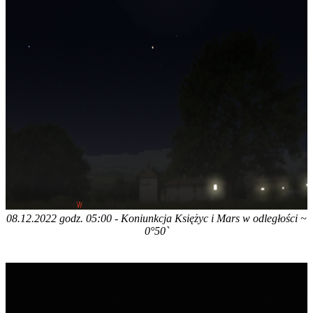
08.12.2022 godz. 05:00 - Koniunkcja Księżyc i Mars w odległości ~
0°50`