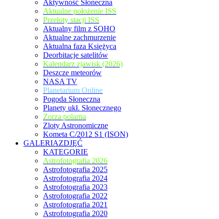
Aktywność Słoneczna
Aktualne położenie ISS
Przeloty stacji ISS
Aktualny film z SOHO
Aktualne zachmurzenie
Aktualna faza Księżyca
Deorbitacje satelitów
Kalendarz zjawisk (2026)
Deszcze meteorów
NASA TV
Planetarium Online
Pogoda Słoneczna
Planety ukł. Słonecznego
Zorza polarna
Zloty Astronomiczne
Kometa C/2012 S1 (ISON)
GALERIAZDJĘĆ
KATEGORIE
Astrofotografia 2026
Astrofotografia 2025
Astrofotografia 2024
Astrofotografia 2023
Astrofotografia 2022
Astrofotografia 2021
Astrofotografia 2020