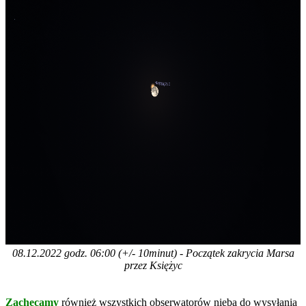
08.12.2022 godz. 06:00 (+/- 10minut) - Początek zakrycia Marsa
przez Księżyc
Zachęcamy
również wszystkich obserwatorów nieba do wysyłania