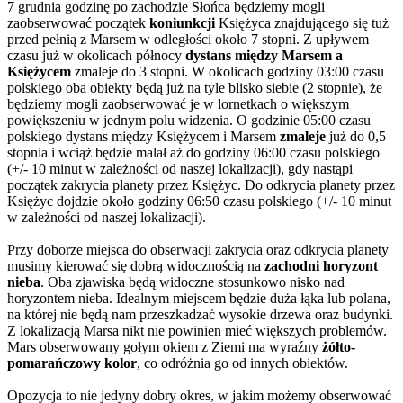
7 grudnia godzinę po zachodzie Słońca będziemy mogli
zaobserwować początek
koniunkcji
Księżyca znajdującego się tuż
przed pełnią z Marsem w odległości około 7 stopni. Z upływem
czasu już w okolicach północy
dystans między Marsem a
Księżycem
zmaleje do 3 stopni. W okolicach godziny 03:00 czasu
polskiego oba obiekty będą już na tyle blisko siebie (2 stopnie), że
będziemy mogli zaobserwować je w lornetkach o większym
powiększeniu w jednym polu widzenia. O godzinie 05:00 czasu
polskiego dystans między Księżycem i Marsem
zmaleje
już do 0,5
stopnia i wciąż będzie malał aż do godziny 06:00 czasu polskiego
(+/- 10 minut w zależności od naszej lokalizacji), gdy nastąpi
początek zakrycia planety przez Księżyc. Do odkrycia planety przez
Księżyc dojdzie około godziny 06:50 czasu polskiego (+/- 10 minut
w zależności od naszej lokalizacji).
Przy doborze miejsca do obserwacji zakrycia oraz odkrycia planety
musimy kierować się dobrą widocznością na
zachodni horyzont
nieba
. Oba zjawiska będą widoczne stosunkowo nisko nad
horyzontem nieba. Idealnym miejscem będzie duża łąka lub polana,
na której nie będą nam przeszkadzać wysokie drzewa oraz budynki.
Z lokalizacją Marsa nikt nie powinien mieć większych problemów.
Mars obserwowany gołym okiem z Ziemi ma wyraźny
żółto-
pomarańczowy kolor
, co odróżnia go od innych obiektów.
Opozycja to nie jedyny dobry okres, w jakim możemy obserwować