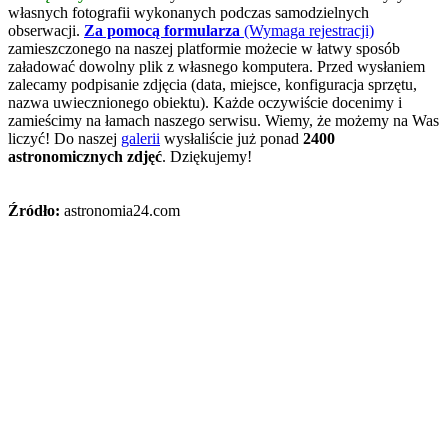
własnych fotografii wykonanych podczas samodzielnych
obserwacji.
Za pomocą formularza
(Wymaga rejestracji)
zamieszczonego na naszej platformie możecie w łatwy sposób
załadować dowolny plik z własnego komputera. Przed wysłaniem
zalecamy podpisanie zdjęcia (data, miejsce, konfiguracja sprzętu,
nazwa uwiecznionego obiektu). Każde oczywiście docenimy i
zamieścimy na łamach naszego serwisu. Wiemy, że możemy na Was
liczyć! Do naszej
galerii
wysłaliście już ponad
2400
astronomicznych zdjęć
. Dziękujemy!
Źródło:
astronomia24.com