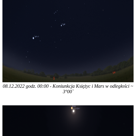
08.12.2022 godz. 00:00 - Koniunkcja Księżyc i Mars w odległości ~
3°00`