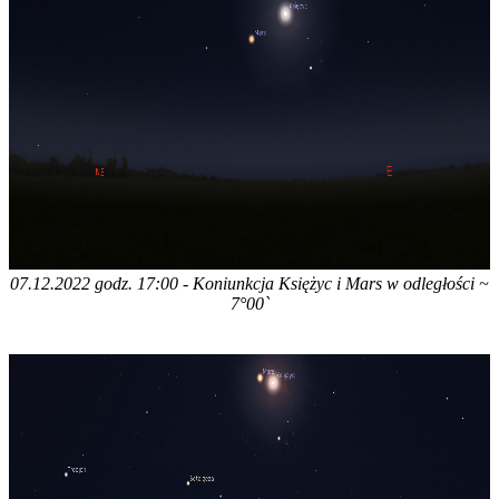
07.12.2022 godz. 17:00 - Koniunkcja Księżyc i Mars w odległości ~
7°00`