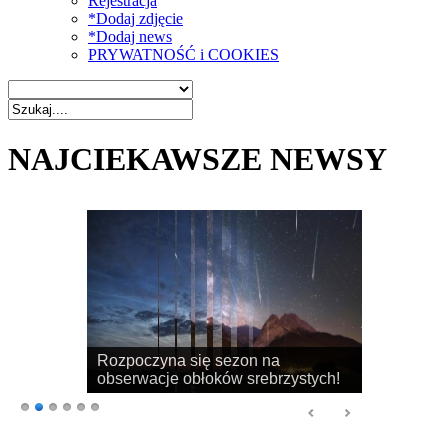
Rejestracja
*Dodaj zdjęcie
*Dodaj news
PRYWATNOŚĆ i COOKIES
NAJCIEKAWSZE NEWSY
Rozpoczyna się sezon na
obserwacje obłoków srebrzystych!