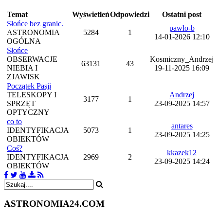
Temat
Wyświetleń
Odpowiedzi
Ostatni post
Słońce bez granic.
pawlo-b
ASTRONOMIA
5284
1
14-01-2026 12:10
OGÓLNA
Słońce
OBSERWACJE
Kosmiczny_Andrzej
63131
43
NIEBIA I
19-11-2025 16:09
ZJAWISK
Początek Pasji
TELESKOPY I
Andrzej
3177
1
SPRZĘT
23-09-2025 14:57
OPTYCZNY
co to
antares
IDENTYFIKACJA
5073
1
23-09-2025 14:25
OBIEKTÓW
Coś?
kkazek12
IDENTYFIKACJA
2969
2
23-09-2025 14:24
OBIEKTÓW
ASTRONOMIA
24.COM