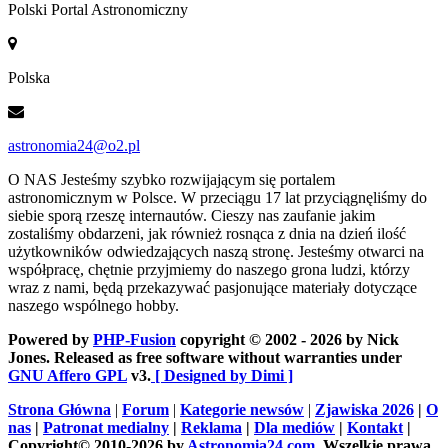
Polski Portal Astronomiczny
Polska
astronomia24@o2.pl
O NAS
Jesteśmy szybko rozwijającym się portalem
astronomicznym w Polsce. W przeciągu 17 lat przyciągnęliśmy do
siebie sporą rzeszę internautów. Cieszy nas zaufanie jakim
zostaliśmy obdarzeni, jak również rosnąca z dnia na dzień ilość
użytkowników odwiedzających naszą stronę. Jesteśmy otwarci na
współpracę, chętnie przyjmiemy do naszego grona ludzi, którzy
wraz z nami, będą przekazywać pasjonujące materiały dotyczące
naszego wspólnego hobby.
Powered by
PHP-Fusion
copyright © 2002 - 2026 by Nick
Jones. Released as free software without warranties under
GNU Affero GPL
v3.
[ Designed by Dimi ]
Strona Główna
|
Forum
|
Kategorie newsów
|
Zjawiska 2026
|
O
nas
|
Patronat medialny
|
Reklama
|
Dla mediów
|
Kontakt
|
Copyright© 2010-2026 by
Astronomia24.com
. Wszelkie prawa