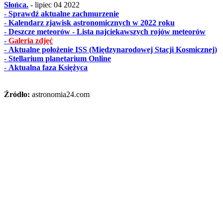
Słońca.
- lipiec 04 2022
-
Sprawdź aktualne zachmurzenie
-
Kalendarz zjawisk astronomicznych w 2022 roku
-
Deszcze meteorów - Lista najciekawszych rojów meteorów
-
Galeria zdjęć
-
Aktualne położenie ISS (Międzynarodowej Stacji Kosmicznej)
-
Stellarium planetarium Online
-
Aktualna faza Księżyca
Źródło:
astronomia24.com