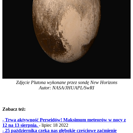
Zdjęcie Plutona wykonane przez sondę New Horizons
Autor: NASA/JHUAPL/SwRI
Zobacz też:
-
Trwa aktywność Perseidów! Maksimum meteorów w nocy z
12 na 13 sierpnia.
- lipiec 18 2022
-
25 października czeka nas głębokie częściowe zaćmienie