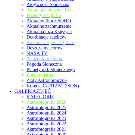
Aktywność Słoneczna
Aktualne położenie ISS
Przeloty stacji ISS
Aktualny film z SOHO
Aktualne zachmurzenie
Aktualna faza Księżyca
Deorbitacje satelitów
Kalendarz zjawisk (2026)
Deszcze meteorów
NASA TV
Planetarium Online
Pogoda Słoneczna
Planety ukł. Słonecznego
Zorza polarna
Zloty Astronomiczne
Kometa C/2012 S1 (ISON)
GALERIAZDJĘĆ
KATEGORIE
Astrofotografia 2026
Astrofotografia 2025
Astrofotografia 2024
Astrofotografia 2023
Astrofotografia 2022
Astrofotografia 2021
Astrofotografia 2020