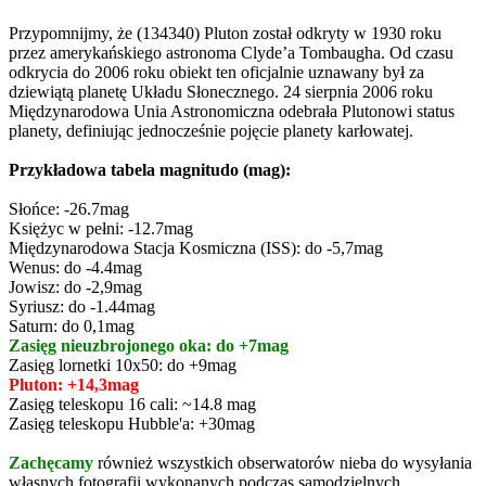
Przypomnijmy, że (134340) Pluton został odkryty w 1930 roku
przez amerykańskiego astronoma Clyde’a Tombaugha. Od czasu
odkrycia do 2006 roku obiekt ten oficjalnie uznawany był za
dziewiątą planetę Układu Słonecznego. 24 sierpnia 2006 roku
Międzynarodowa Unia Astronomiczna odebrała Plutonowi status
planety, definiując jednocześnie pojęcie planety karłowatej.
Przykładowa tabela magnitudo (mag):
Słońce: -26.7mag
Księżyc w pełni: -12.7mag
Międzynarodowa Stacja Kosmiczna (ISS): do -5,7mag
Wenus: do -4.4mag
Jowisz: do -2,9mag
Syriusz: do -1.44mag
Saturn: do 0,1mag
Zasięg nieuzbrojonego oka: do +7mag
Zasięg lornetki 10x50: do +9mag
Pluton: +14,3mag
Zasięg teleskopu 16 cali: ~14.8 mag
Zasięg teleskopu Hubble'a: +30mag
Zachęcamy
również wszystkich obserwatorów nieba do wysyłania
własnych fotografii wykonanych podczas samodzielnych