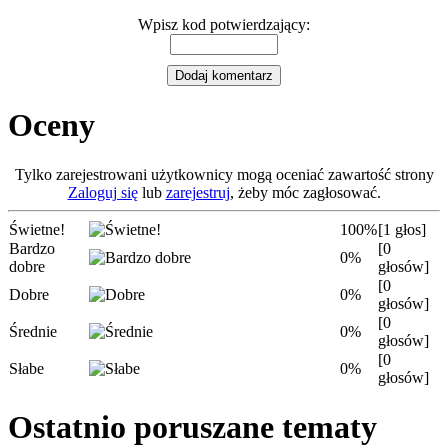
Wpisz kod potwierdzający:
Oceny
Tylko zarejestrowani użytkownicy mogą oceniać zawartość strony
Zaloguj się
lub
zarejestruj
, żeby móc zagłosować.
Świetne!
100%
[1 głos]
Bardzo
[0
0%
dobre
głosów]
[0
Dobre
0%
głosów]
[0
Średnie
0%
głosów]
[0
Słabe
0%
głosów]
Ostatnio poruszane tematy