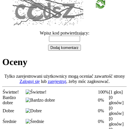
Wpisz kod potwierdzający:
Oceny
Tylko zarejestrowani użytkownicy mogą oceniać zawartość strony
Zaloguj się
lub
zarejestruj
, żeby móc zagłosować.
Świetne!
100%
[1 głos]
Bardzo
[0
0%
dobre
głosów]
[0
Dobre
0%
głosów]
[0
Średnie
0%
głosów]