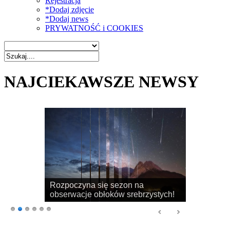
Rejestracja
*Dodaj zdjęcie
*Dodaj news
PRYWATNOŚĆ i COOKIES
NAJCIEKAWSZE NEWSY
Rozpoczyna się sezon na
obserwacje obłoków srebrzystych!