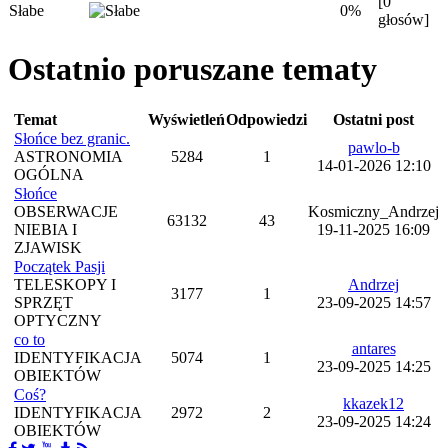
[0
Słabe
0%
głosów]
Ostatnio poruszane tematy
Temat
Wyświetleń
Odpowiedzi
Ostatni post
Słońce bez granic.
pawlo-b
ASTRONOMIA
5284
1
14-01-2026 12:10
OGÓLNA
Słońce
OBSERWACJE
Kosmiczny_Andrzej
63132
43
NIEBIA I
19-11-2025 16:09
ZJAWISK
Początek Pasji
TELESKOPY I
Andrzej
3177
1
SPRZĘT
23-09-2025 14:57
OPTYCZNY
co to
antares
IDENTYFIKACJA
5074
1
23-09-2025 14:25
OBIEKTÓW
Coś?
kkazek12
IDENTYFIKACJA
2972
2
23-09-2025 14:24
OBIEKTÓW