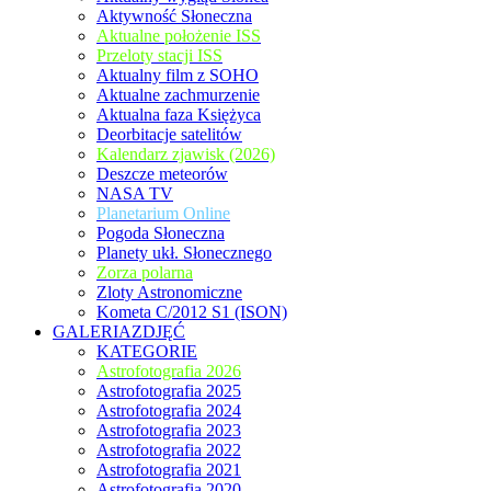
Aktywność Słoneczna
Aktualne położenie ISS
Przeloty stacji ISS
Aktualny film z SOHO
Aktualne zachmurzenie
Aktualna faza Księżyca
Deorbitacje satelitów
Kalendarz zjawisk (2026)
Deszcze meteorów
NASA TV
Planetarium Online
Pogoda Słoneczna
Planety ukł. Słonecznego
Zorza polarna
Zloty Astronomiczne
Kometa C/2012 S1 (ISON)
GALERIAZDJĘĆ
KATEGORIE
Astrofotografia 2026
Astrofotografia 2025
Astrofotografia 2024
Astrofotografia 2023
Astrofotografia 2022
Astrofotografia 2021
Astrofotografia 2020