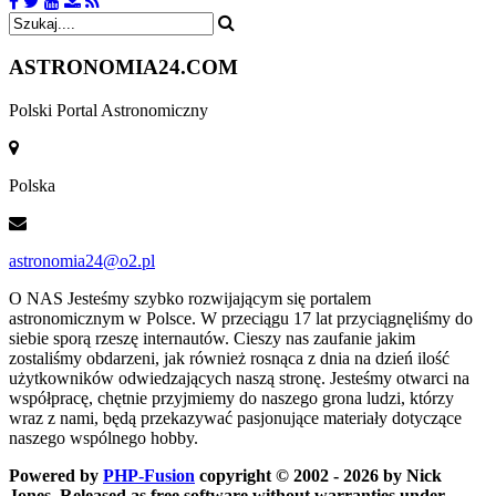
ASTRONOMIA
24.COM
Polski Portal Astronomiczny
Polska
astronomia24@o2.pl
O NAS
Jesteśmy szybko rozwijającym się portalem
astronomicznym w Polsce. W przeciągu 17 lat przyciągnęliśmy do
siebie sporą rzeszę internautów. Cieszy nas zaufanie jakim
zostaliśmy obdarzeni, jak również rosnąca z dnia na dzień ilość
użytkowników odwiedzających naszą stronę. Jesteśmy otwarci na
współpracę, chętnie przyjmiemy do naszego grona ludzi, którzy
wraz z nami, będą przekazywać pasjonujące materiały dotyczące
naszego wspólnego hobby.
Powered by
PHP-Fusion
copyright © 2002 - 2026 by Nick
Jones. Released as free software without warranties under