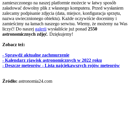
zamieszczonego na naszej platformie możecie w łatwy sposób
załadować dowolny plik z własnego komputera. Przed wysłaniem
zalecamy podpisanie zdjęcia (data, miejsce, konfiguracja sprzętu,
nazwa uwiecznionego obiektu). Każde oczywiście docenimy i
zamieścimy na łamach naszego serwisu. Wiemy, że możemy na Was
liczyć! Do naszej
galerii
wysłaliście już ponad
2550
astronomicznych zdjęć
. Dziękujemy!
Zobacz też:
-
Sprawdź aktualne zachmurzenie
-
Kalendarz zjawisk astronomicznych w 2022 roku
-
Deszcze meteorów - Lista najciekawszych rojów meteorów
Źródło:
astronomia24.com