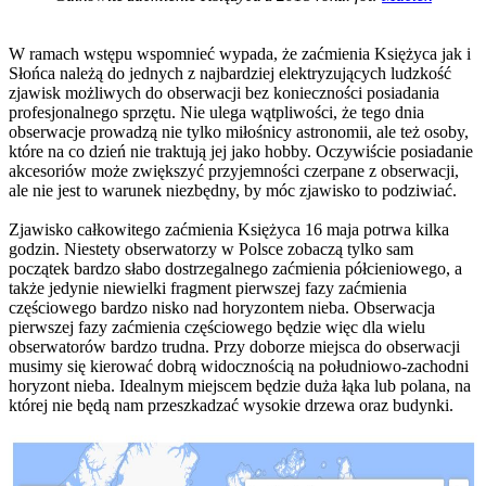
W ramach wstępu wspomnieć wypada, że zaćmienia Księżyca jak i
Słońca należą do jednych z najbardziej elektryzujących ludzkość
zjawisk możliwych do obserwacji bez konieczności posiadania
profesjonalnego sprzętu. Nie ulega wątpliwości, że tego dnia
obserwacje prowadzą nie tylko miłośnicy astronomii, ale też osoby,
które na co dzień nie traktują jej jako hobby. Oczywiście posiadanie
akcesoriów może zwiększyć przyjemności czerpane z obserwacji,
ale nie jest to warunek niezbędny, by móc zjawisko to podziwiać.
Zjawisko całkowitego zaćmienia Księżyca 16 maja potrwa kilka
godzin. Niestety obserwatorzy w Polsce zobaczą tylko sam
początek bardzo słabo dostrzegalnego zaćmienia półcieniowego, a
także jedynie niewielki fragment pierwszej fazy zaćmienia
częściowego bardzo nisko nad horyzontem nieba. Obserwacja
pierwszej fazy zaćmienia częściowego będzie więc dla wielu
obserwatorów bardzo trudna. Przy doborze miejsca do obserwacji
musimy się kierować dobrą widocznością na południowo-zachodni
horyzont nieba. Idealnym miejscem będzie duża łąka lub polana, na
której nie będą nam przeszkadzać wysokie drzewa oraz budynki.