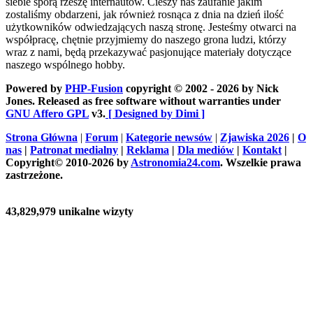
siebie sporą rzeszę internautów. Cieszy nas zaufanie jakim
zostaliśmy obdarzeni, jak również rosnąca z dnia na dzień ilość
użytkowników odwiedzających naszą stronę. Jesteśmy otwarci na
współpracę, chętnie przyjmiemy do naszego grona ludzi, którzy
wraz z nami, będą przekazywać pasjonujące materiały dotyczące
naszego wspólnego hobby.
Powered by
PHP-Fusion
copyright © 2002 - 2026 by Nick
Jones. Released as free software without warranties under
GNU Affero GPL
v3.
[ Designed by Dimi ]
Strona Główna
|
Forum
|
Kategorie newsów
|
Zjawiska 2026
|
O
nas
|
Patronat medialny
|
Reklama
|
Dla mediów
|
Kontakt
|
Copyright© 2010-2026 by
Astronomia24.com
. Wszelkie prawa
zastrzeżone.
43,829,979 unikalne wizyty