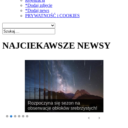
Rejestracja
*Dodaj zdjęcie
*Dodaj news
PRYWATNOŚĆ i COOKIES
NAJCIEKAWSZE NEWSY
Rozpoczyna się sezon na
obserwacje obłoków srebrzystych!