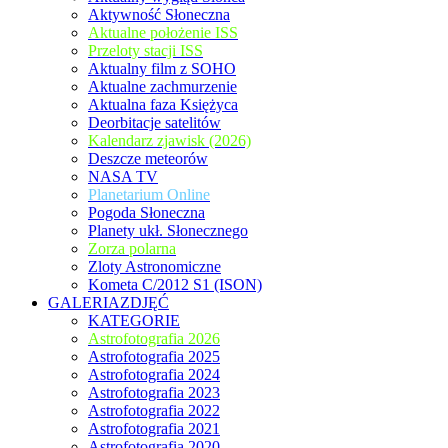
Aktywność Słoneczna
Aktualne położenie ISS
Przeloty stacji ISS
Aktualny film z SOHO
Aktualne zachmurzenie
Aktualna faza Księżyca
Deorbitacje satelitów
Kalendarz zjawisk (2026)
Deszcze meteorów
NASA TV
Planetarium Online
Pogoda Słoneczna
Planety ukł. Słonecznego
Zorza polarna
Zloty Astronomiczne
Kometa C/2012 S1 (ISON)
GALERIAZDJĘĆ
KATEGORIE
Astrofotografia 2026
Astrofotografia 2025
Astrofotografia 2024
Astrofotografia 2023
Astrofotografia 2022
Astrofotografia 2021
Astrofotografia 2020