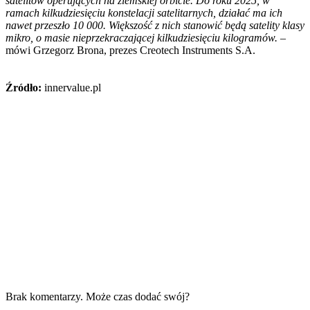
satelitów operujących na ziemskiej orbicie. Do roku 2025, w
ramach kilkudziesięciu konstelacji satelitarnych, działać ma ich
nawet przeszło 10 000. Większość z nich stanowić będą satelity klasy
mikro, o masie nieprzekraczającej kilkudziesięciu kilogramów.
–
mówi Grzegorz Brona, prezes Creotech Instruments S.A.
Źródło:
innervalue.pl
Brak komentarzy. Może czas dodać swój?