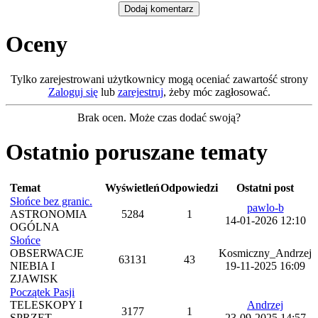
Oceny
Tylko zarejestrowani użytkownicy mogą oceniać zawartość strony
Zaloguj się
lub
zarejestruj
, żeby móc zagłosować.
Brak ocen. Może czas dodać swoją?
Ostatnio poruszane tematy
Temat
Wyświetleń
Odpowiedzi
Ostatni post
Słońce bez granic.
pawlo-b
ASTRONOMIA
5284
1
14-01-2026 12:10
OGÓLNA
Słońce
OBSERWACJE
Kosmiczny_Andrzej
63131
43
NIEBIA I
19-11-2025 16:09
ZJAWISK
Początek Pasji
TELESKOPY I
Andrzej
3177
1
SPRZĘT
23-09-2025 14:57