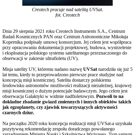
Creotech pracuje nad satelitą UVSat.
fot. Creotech
Dnia 29 sierpnia 2021 roku Creotech Instruments S.A., Centrum
Badań Kosmicznych PAN oraz Centrum Astronomiczne Mikołaja
Kopernika podpisały umowę konsorcjum. Jej celem jest współpraca
przy opracowaniu dokumentacji projektowej, budowa, wystrzelenie
i eksploatacja polskiego systemu satelitarnego przeznaczonego do
obserwacji w zakresie ultrafioletu (UV).
Misja satelity UV, któremu nadano nazwę
UVSat
narodziła się już 5
lat temu, kiedy to przeprowadzono pierwsze prace studyjne nad
koncepcją misji kosmicznej. Satelita dostarczy polskiemu
środowisku astronomów możliwości realizacji niezależnej, krajowej
misji kosmicznej o dużym potencjale badawczym. Jego celem jest
obserwacja Galaktyki w widmie nadfioletowym.
Pozwoli to na
dokładne zbadanie gwiazd zmiennych i innych obiektów takich
jak egzoplanety, czy zjawisk towarzyszących aktywności
czarnych dziur.
Na początku 2020 roku koncepcja realizacji misji UVSat-a uzyskała
pozytywną rekomendację zespołu doradczego powołanego
zarządzeniem Ministra Nauki i Szkolnictwa Wyższego. Tym samym