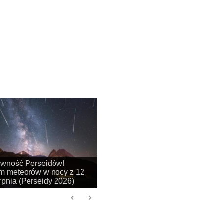
na się sezon na
je obłoków srebrzystych!