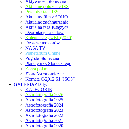
Aktywność Słoneczna
Aktualne położenie ISS
Przeloty stacji ISS
Aktualny film z SOHO
Aktualne zachmurzenie
Aktualna faza Księżyca
Deorbitacje satelitów
Kalendarz zjawisk (2026)
Deszcze meteorów
NASA TV
Planetarium Online
Pogoda Słoneczna
Planety ukł. Słonecznego
Zorza polarna
Zloty Astronomiczne
Kometa C/2012 S1 (ISON)
GALERIAZDJĘĆ
KATEGORIE
Astrofotografia 2026
Astrofotografia 2025
Astrofotografia 2024
Astrofotografia 2023
Astrofotografia 2022
Astrofotografia 2021
Astrofotografia 2020