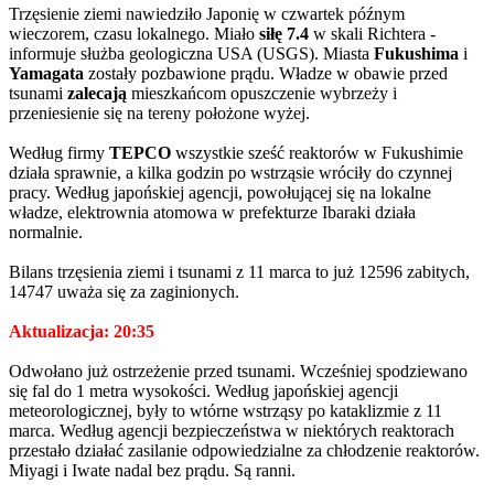
Trzęsienie ziemi nawiedziło Japonię w czwartek późnym
wieczorem, czasu lokalnego. Miało
siłę 7.4
w skali Richtera -
informuje służba geologiczna USA (USGS). Miasta
Fukushima
i
Yamagata
zostały pozbawione prądu. Władze w obawie przed
tsunami
zalecają
mieszkańcom opuszczenie wybrzeży i
przeniesienie się na tereny położone wyżej.
Według firmy
TEPCO
wszystkie sześć reaktorów w Fukushimie
działa sprawnie, a kilka godzin po wstrząsie wróciły do czynnej
pracy. Według japońskiej agencji, powołującej się na lokalne
władze, elektrownia atomowa w prefekturze Ibaraki działa
normalnie.
Bilans trzęsienia ziemi i tsunami z 11 marca to już 12596 zabitych,
14747 uważa się za zaginionych.
Aktualizacja:
20:35
Odwołano już ostrzeżenie przed tsunami. Wcześniej spodziewano
się fal do 1 metra wysokości. Według japońskiej agencji
meteorologicznej, były to wtórne wstrząsy po kataklizmie z 11
marca. Według agencji bezpieczeństwa w niektórych reaktorach
przestało działać zasilanie odpowiedzialne za chłodzenie reaktorów.
Miyagi i Iwate nadal bez prądu. Są ranni.