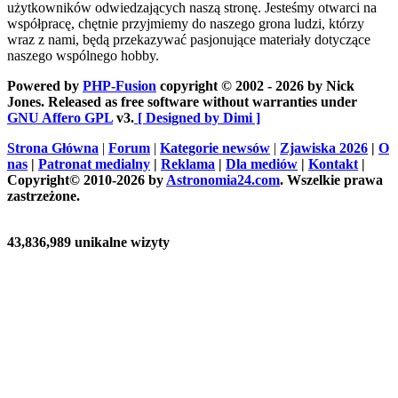
użytkowników odwiedzających naszą stronę. Jesteśmy otwarci na
współpracę, chętnie przyjmiemy do naszego grona ludzi, którzy
wraz z nami, będą przekazywać pasjonujące materiały dotyczące
naszego wspólnego hobby.
Powered by
PHP-Fusion
copyright © 2002 - 2026 by Nick
Jones. Released as free software without warranties under
GNU Affero GPL
v3.
[ Designed by Dimi ]
Strona Główna
|
Forum
|
Kategorie newsów
|
Zjawiska 2026
|
O
nas
|
Patronat medialny
|
Reklama
|
Dla mediów
|
Kontakt
|
Copyright© 2010-2026 by
Astronomia24.com
. Wszelkie prawa
zastrzeżone.
43,836,989 unikalne wizyty