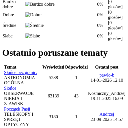
Bardzo
[0
0%
dobre
głosów]
[0
Dobre
0%
głosów]
[0
Średnie
0%
głosów]
[0
Słabe
0%
głosów]
Ostatnio poruszane tematy
Temat
Wyświetleń
Odpowiedzi
Ostatni post
Słońce bez granic.
pawlo-b
ASTRONOMIA
5288
1
14-01-2026 12:10
OGÓLNA
Słońce
OBSERWACJE
Kosmiczny_Andrzej
63139
43
NIEBIA I
19-11-2025 16:09
ZJAWISK
Początek Pasji
TELESKOPY I
Andrzej
3180
1
SPRZĘT
23-09-2025 14:57
OPTYCZNY