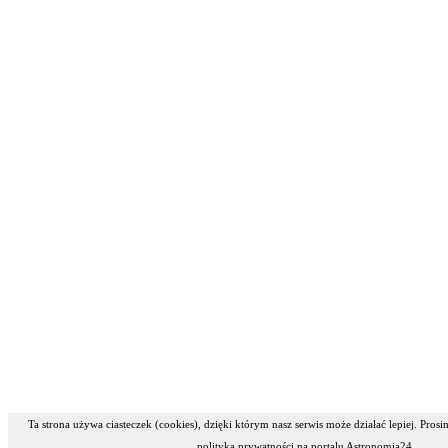
Ta strona używa ciasteczek (cookies), dzięki którym nasz serwis może działać lepiej. Pros
polityką prywatności na portalu Astronomia24.