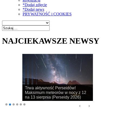
Rejestracja
*Dodaj zdjęcie
*Dodaj news
PRYWATNOŚĆ i COOKIES
NAJCIEKAWSZE NEWSY
Rozpoczyna się sezon na
obserwacje obłoków srebrzystych!