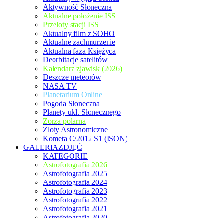
Aktywność Słoneczna
Aktualne położenie ISS
Przeloty stacji ISS
Aktualny film z SOHO
Aktualne zachmurzenie
Aktualna faza Księżyca
Deorbitacje satelitów
Kalendarz zjawisk (2026)
Deszcze meteorów
NASA TV
Planetarium Online
Pogoda Słoneczna
Planety ukł. Słonecznego
Zorza polarna
Zloty Astronomiczne
Kometa C/2012 S1 (ISON)
GALERIAZDJĘĆ
KATEGORIE
Astrofotografia 2026
Astrofotografia 2025
Astrofotografia 2024
Astrofotografia 2023
Astrofotografia 2022
Astrofotografia 2021
Astrofotografia 2020