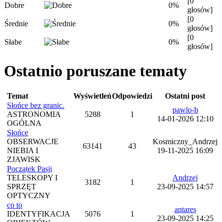
[0
Dobre
0%
głosów]
[0
Średnie
0%
głosów]
[0
Słabe
0%
głosów]
Ostatnio poruszane tematy
Temat
Wyświetleń
Odpowiedzi
Ostatni post
Słońce bez granic.
pawlo-b
ASTRONOMIA
5288
1
14-01-2026 12:10
OGÓLNA
Słońce
OBSERWACJE
Kosmiczny_Andrzej
63141
43
NIEBIA I
19-11-2025 16:09
ZJAWISK
Początek Pasji
TELESKOPY I
Andrzej
3182
1
SPRZĘT
23-09-2025 14:57
OPTYCZNY
co to
antares
IDENTYFIKACJA
5076
1
23-09-2025 14:25