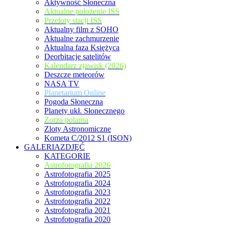
Aktywność Słoneczna
Aktualne położenie ISS
Przeloty stacji ISS
Aktualny film z SOHO
Aktualne zachmurzenie
Aktualna faza Księżyca
Deorbitacje satelitów
Kalendarz zjawisk (2026)
Deszcze meteorów
NASA TV
Planetarium Online
Pogoda Słoneczna
Planety ukł. Słonecznego
Zorza polarna
Zloty Astronomiczne
Kometa C/2012 S1 (ISON)
GALERIAZDJĘĆ
KATEGORIE
Astrofotografia 2026
Astrofotografia 2025
Astrofotografia 2024
Astrofotografia 2023
Astrofotografia 2022
Astrofotografia 2021
Astrofotografia 2020