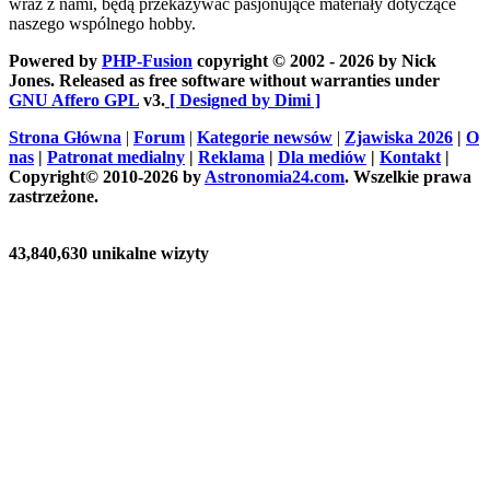
wraz z nami, będą przekazywać pasjonujące materiały dotyczące
naszego wspólnego hobby.
Powered by
PHP-Fusion
copyright © 2002 - 2026 by Nick
Jones. Released as free software without warranties under
GNU Affero GPL
v3.
[ Designed by Dimi ]
Strona Główna
|
Forum
|
Kategorie newsów
|
Zjawiska 2026
|
O
nas
|
Patronat medialny
|
Reklama
|
Dla mediów
|
Kontakt
|
Copyright© 2010-2026 by
Astronomia24.com
. Wszelkie prawa
zastrzeżone.
43,840,630 unikalne wizyty