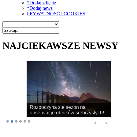
*Dodaj zdjęcie
*Dodaj news
PRYWATNOŚĆ i COOKIES
NAJCIEKAWSZE NEWSY
Rozpoczyna się sezon na
obserwacje obłoków srebrzystych!