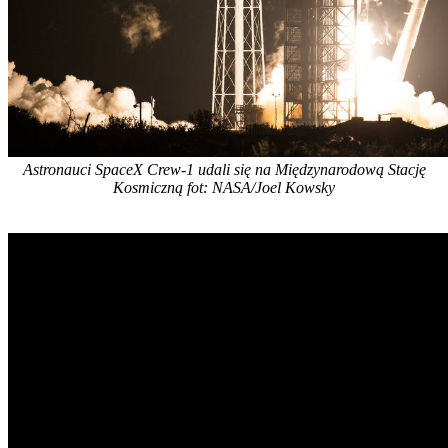
Astronauci SpaceX Crew-1 udali się na Międzynarodową Stację
Kosmiczną fot: NASA/Joel Kowsky