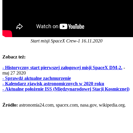
Start misji SpaceX Crew-1 16.11.2020
Zobacz też:
-
Historyczny start pierwszej załogowej misji SpaceX DM-2.
-
maj 27 2020
-
Sprawdź aktualne zachmurzenie
-
Kalendarz zjawisk astronomicznych w 2020 roku
-
Aktualne położenie ISS (Międzynarodowej Stacji Kosmicznej)
Źródło:
astronomia24.com, spacex.com, nasa.gov, wikipedia.org.