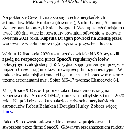
Kosmiczną fot: NASA/Joel Kowsky
Na pokładzie Crew-1 znalazło się trzech amerykańskich
astronautów Mike Hopkinsa (dowódca), Victor Glover, Shannon
Walker oraz Japończyk Soichi Noguchi. Według założeń misja ma
trwać 180 dni, więc lot powrotny powinien odbyć się w połowie
kwietnia 2021 roku.
Kapsuła Dragon powróci na Ziemię
przez
wodowanie w celu ponownego użycia w przyszłych lotach.
W dniu 12 listopada 2020 roku przedstawiciele NASA
wyrazili
zgodę na rozpoczęcie przez SpaceX regularnych lotów
rotacyjnych
załogi stacji (ISS), sygnalizując tym samym przejście
pojazdu Crew Dragon z fazy rozwojowej do fazy operacyjnej. W
trakcie trwania misji astronauci będą mieszkać i pracować razem z
trzema astronautami misji Sojuz MS-17 tworząc Ekspedycję 64.
Misję
SpaceX Crew-1
poprzedziła udana demonstracyjna
załogowa misja SpaceX DM-2, której start odbył się 30 maja 2020
roku. Na pokładzie statku znalazło się dwóch amerykańskich
astronautów Robert Behnken i Douglas Hurley. Zobacz więcej
Link
.
Falcon 9 to dwustopniowa rakieta nośna, zaprojektowana i
stworzona przez firmę SpaceX. Głównym przeznaczeniem rakiety