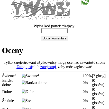
Wpisz kod potwierdzający:
Oceny
Tylko zarejestrowani użytkownicy mogą oceniać zawartość strony
Zaloguj się
lub
zarejestruj
, żeby móc zagłosować.
Świetne!
100%
[2 głosy]
Bardzo
[0
0%
dobre
głosów]
[0
Dobre
0%
głosów]
[0
Średnie
0%
głosów]
[0