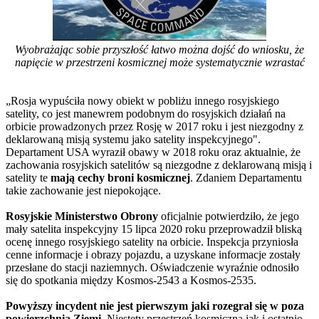
Wyobrażając sobie przyszłość łatwo można dojść do wniosku, że
napięcie w przestrzeni kosmicznej może systematycznie wzrastać
„Rosja wypuściła nowy obiekt w pobliżu innego rosyjskiego
satelity, co jest manewrem podobnym do rosyjskich działań na
orbicie prowadzonych przez Rosję w 2017 roku i jest niezgodny z
deklarowaną misją systemu jako satelity inspekcyjnego".
Departament USA wyraził obawy w 2018 roku oraz aktualnie, że
zachowania rosyjskich satelitów są niezgodne z deklarowaną misją i
satelity te
mają cechy broni kosmicznej
. Zdaniem Departamentu
takie zachowanie jest niepokojące.
Rosyjskie Ministerstwo Obrony
oficjalnie potwierdziło, że jego
mały satelita inspekcyjny 15 lipca 2020 roku przeprowadził bliską
ocenę innego rosyjskiego satelity na orbicie. Inspekcja przyniosła
cenne informacje i obrazy pojazdu, a uzyskane informacje zostały
przesłane do stacji naziemnych. Oświadczenie wyraźnie odnosiło
się do spotkania między Kosmos-2543 a Kosmos-2535.
Powyższy incydent nie jest pierwszym jaki rozegrał się w poza
powierzchnią Ziemi
. Niestety przestrzeń kosmiczna jak i ostatnio