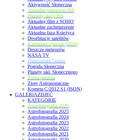
Aktywność Słoneczna
Aktualne położenie ISS
Przeloty stacji ISS
Aktualny film z SOHO
Aktualne zachmurzenie
Aktualna faza Księżyca
Deorbitacje satelitów
Kalendarz zjawisk (2026)
Deszcze meteorów
NASA TV
Planetarium Online
Pogoda Słoneczna
Planety ukł. Słonecznego
Zorza polarna
Zloty Astronomiczne
Kometa C/2012 S1 (ISON)
GALERIAZDJĘĆ
KATEGORIE
Astrofotografia 2026
Astrofotografia 2025
Astrofotografia 2024
Astrofotografia 2023
Astrofotografia 2022
Astrofotografia 2021
Astrofotografia 2020