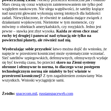
Mars cieszą się coraz większym zainteresowaniem nie tylko pod
względem naukowym. Nie ulega wątpliwości, że satelity krążące
nad naszymi głowami wykonują szereg istotnych dla ludzkości
zadań. Niewykluczone, że również te zadania mające związek z
działaniami wojskowymi. Nieistotne w tym momencie, czy
mówimy o obiektach amerykańskich, czy rosyjskich. Jedno jest
pewne – stawka jest zbyt wysoka.
Każda ze stron chce znać
ruchy tej drugiej i panować nad sytuacją nie tylko na
powierzchni planety, ale również nad nią
.
Wyobrażając sobie przyszłość
łatwo można dojść do wniosku, że
napięcie w przestrzeni kosmicznej może systematycznie wzrastać.
Sieć satelitów szpiegowskich, defensywnych, ofensywnych wydaje
się być kwestią czasu, bo przecież
skoro na Ziemi systemy
obronne i ofensywne to norma, to dlaczego wraz postępem
technologicznym normą nie miałoby to być właśnie w
przestrzeni kosmicznej?
Z tym zagadnieniem zostawiamy Was
wszystkich. Wnioski wyciągnijcie sami.
Źródło:
spacecom.mil
,
russianspaceweb.com