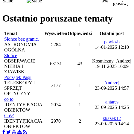
Słabe
0%
głosów]
Ostatnio poruszane tematy
Temat
Wyświetleń
Odpowiedzi
Ostatni post
Słońce bez granic.
pawlo-b
ASTRONOMIA
5284
1
14-01-2026 12:10
OGÓLNA
Słońce
OBSERWACJE
Kosmiczny_Andrzej
63131
43
NIEBIA I
19-11-2025 16:09
ZJAWISK
Początek Pasji
TELESKOPY I
Andrzej
3177
1
SPRZĘT
23-09-2025 14:57
OPTYCZNY
co to
antares
IDENTYFIKACJA
5074
1
23-09-2025 14:25
OBIEKTÓW
Coś?
kkazek12
IDENTYFIKACJA
2970
2
23-09-2025 14:24
OBIEKTÓW