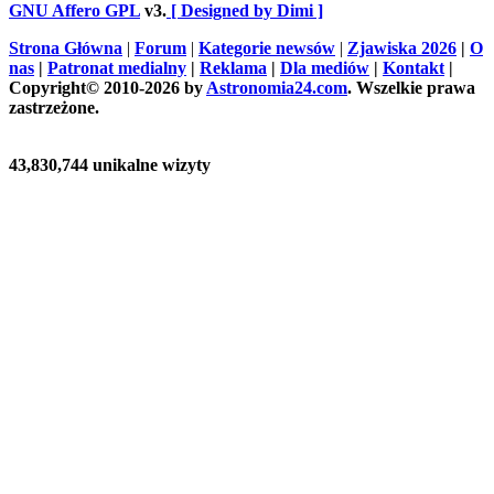
GNU Affero GPL
v3.
[ Designed by Dimi ]
Strona Główna
|
Forum
|
Kategorie newsów
|
Zjawiska 2026
|
O
nas
|
Patronat medialny
|
Reklama
|
Dla mediów
|
Kontakt
|
Copyright© 2010-2026 by
Astronomia24.com
. Wszelkie prawa
zastrzeżone.
43,830,744 unikalne wizyty