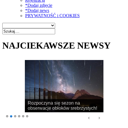
Rejestracja
*Dodaj zdjęcie
*Dodaj news
PRYWATNOŚĆ i COOKIES
NAJCIEKAWSZE NEWSY
Rozpoczyna się sezon na
obserwacje obłoków srebrzystych!