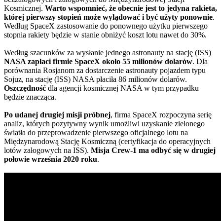
Kosmicznej.
Warto wspomnieć, że obecnie jest to jedyna rakieta,
której pierwszy stopień może wylądować i być użyty ponownie
.
Według SpaceX zastosowanie do ponownego użytku pierwszego
stopnia rakiety będzie w stanie obniżyć koszt lotu nawet do 30%.
Według szacunków za wysłanie jednego astronauty na stację (ISS)
NASA zapłaci firmie SpaceX około 55 milionów dolarów
. Dla
porównania Rosjanom za dostarczenie astronauty pojazdem typu
Sojuz, na stację (ISS) NASA płaciła 86 milionów dolarów.
Oszczędność
dla agencji kosmicznej NASA w tym przypadku
będzie znacząca.
Po udanej drugiej misji próbnej
, firma SpaceX rozpoczyna serię
analiz, których pozytywny wynik umożliwi uzyskanie zielonego
światła do przeprowadzenie pierwszego oficjalnego lotu na
Międzynarodową Stację Kosmiczną (certyfikacja do operacyjnych
lotów załogowych na ISS).
Misja Crew-1 ma odbyć się w drugiej
połowie września 2020 roku
.