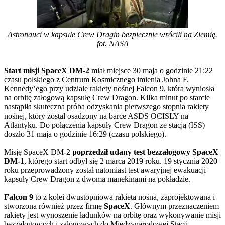
Astronauci w kapsule Crew Dragin bezpiecznie wrócili na Ziemię.
fot. NASA
Start misji SpaceX DM-2
miał miejsce 30 maja o godzinie 21:22
czasu polskiego z Centrum Kosmicznego imienia Johna F.
Kennedy’ego przy udziale rakiety nośnej Falcon 9, która wyniosła
na orbitę załogową kapsułę Crew Dragon. Kilka minut po starcie
nastąpiła skuteczna próba odzyskania pierwszego stopnia rakiety
nośnej, który został osadzony na barce ASDS OCISLY na
Atlantyku. Do połączenia kapsuły Crew Dragon ze stacją (ISS)
doszło 31 maja o godzinie 16:29 (czasu polskiego).
Misję SpaceX DM-2
poprzedził udany test bezzałogowy SpaceX
DM-1
, którego start odbył się 2 marca 2019 roku. 19 stycznia 2020
roku przeprowadzony został natomiast test awaryjnej ewakuacji
kapsuły Crew Dragon z dwoma manekinami na pokładzie.
Falcon 9
to z kolei dwustopniowa rakieta nośna, zaprojektowana i
stworzona również przez firmę
SpaceX
. Głównym przeznaczeniem
rakiety jest wynoszenie ładunków na orbitę oraz wykonywanie misji
bezzałogowych i załogowych do Międzynarodowej Stacji