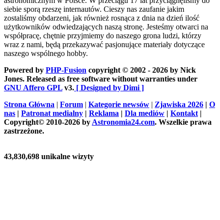
astronomicznym w Polsce. W przeciągu 17 lat przyciągnęliśmy do
siebie sporą rzeszę internautów. Cieszy nas zaufanie jakim
zostaliśmy obdarzeni, jak również rosnąca z dnia na dzień ilość
użytkowników odwiedzających naszą stronę. Jesteśmy otwarci na
współpracę, chętnie przyjmiemy do naszego grona ludzi, którzy
wraz z nami, będą przekazywać pasjonujące materiały dotyczące
naszego wspólnego hobby.
Powered by
PHP-Fusion
copyright © 2002 - 2026 by Nick
Jones. Released as free software without warranties under
GNU Affero GPL
v3.
[ Designed by Dimi ]
Strona Główna
|
Forum
|
Kategorie newsów
|
Zjawiska 2026
|
O
nas
|
Patronat medialny
|
Reklama
|
Dla mediów
|
Kontakt
|
Copyright© 2010-2026 by
Astronomia24.com
. Wszelkie prawa
zastrzeżone.
43,830,698 unikalne wizyty