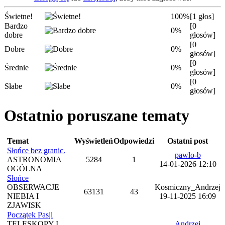
Świetne!
100%
[1 głos]
Bardzo
[0
0%
dobre
głosów]
[0
Dobre
0%
głosów]
[0
Średnie
0%
głosów]
[0
Słabe
0%
głosów]
Ostatnio poruszane tematy
Temat
Wyświetleń
Odpowiedzi
Ostatni post
Słońce bez granic.
pawlo-b
ASTRONOMIA
5284
1
14-01-2026 12:10
OGÓLNA
Słońce
OBSERWACJE
Kosmiczny_Andrzej
63131
43
NIEBIA I
19-11-2025 16:09
ZJAWISK
Początek Pasji
TELESKOPY I
Andrzej