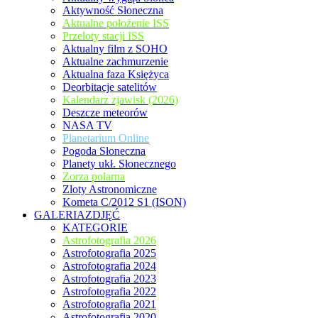
Aktywność Słoneczna
Aktualne położenie ISS
Przeloty stacji ISS
Aktualny film z SOHO
Aktualne zachmurzenie
Aktualna faza Księżyca
Deorbitacje satelitów
Kalendarz zjawisk (2026)
Deszcze meteorów
NASA TV
Planetarium Online
Pogoda Słoneczna
Planety ukł. Słonecznego
Zorza polarna
Zloty Astronomiczne
Kometa C/2012 S1 (ISON)
GALERIAZDJĘĆ
KATEGORIE
Astrofotografia 2026
Astrofotografia 2025
Astrofotografia 2024
Astrofotografia 2023
Astrofotografia 2022
Astrofotografia 2021
Astrofotografia 2020