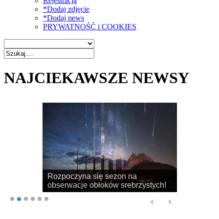
Rejestracja
*Dodaj zdjęcie
*Dodaj news
PRYWATNOŚĆ i COOKIES
NAJCIEKAWSZE NEWSY
Rozpoczyna się sezon na
obserwacje obłoków srebrzystych!