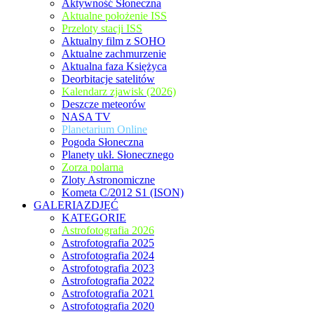
Aktywność Słoneczna
Aktualne położenie ISS
Przeloty stacji ISS
Aktualny film z SOHO
Aktualne zachmurzenie
Aktualna faza Księżyca
Deorbitacje satelitów
Kalendarz zjawisk (2026)
Deszcze meteorów
NASA TV
Planetarium Online
Pogoda Słoneczna
Planety ukł. Słonecznego
Zorza polarna
Zloty Astronomiczne
Kometa C/2012 S1 (ISON)
GALERIAZDJĘĆ
KATEGORIE
Astrofotografia 2026
Astrofotografia 2025
Astrofotografia 2024
Astrofotografia 2023
Astrofotografia 2022
Astrofotografia 2021
Astrofotografia 2020