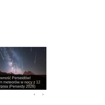
na się sezon na
je obłoków srebrzystych!